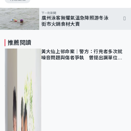
下一則新聞
廣州泳客無懼氣溫急降照游冬泳
街市火鍋食材大賣
推薦閱讀
黃大仙上邨命案｜警方：行兇者多次就
噪音問題與傷者爭執 曾提出調單位已
獲批