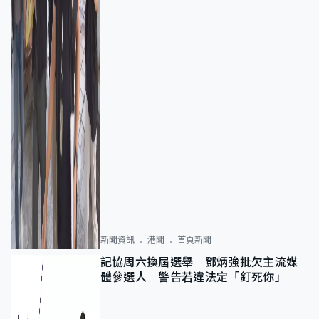
新聞資訊
港聞
首頁新聞
記協周六換屆選舉 鄧炳強批欠主流媒
體參選人 警告若違法定「釘死你」