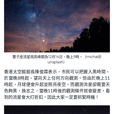
雙子座流星雨高峰期為12月14日，晚上9時。（michal＠
unsplash）
香港太空館館長陳俊霖表示，市民可以把握入黑時間，
於當晚8時起，望向天上任何方向觀測。但由於晚上11
時起，月球便會升起並照亮夜空，而觀測流星卻需要天
色夠黑，換言之，當晚11時後的觀測條件就會變差，看
到的流星會大打折扣，因此大家一定要抓緊時機！