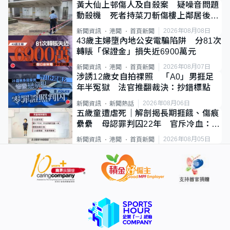
黃大仙上邨傷人及自殺案 疑噪音問題
動殺機 死者持菜刀斬傷樓上鄰居後墮
斃
2026年08月08日
新聞資訊
港聞
首頁新聞
43歲主婦墮內地公安電騙陷阱 分81次
轉賬「保證金」損失近6900萬元
2026年08月07日
新聞資訊
港聞
首頁新聞
涉誘12歲女自拍祼照 「A0」男捱足
年半冤獄 法官推翻裁決：抄錯標點
2026年08月06日
新聞資訊
新聞熱話
五歲童遭虐死｜解剖揭長期捱餓、傷痕
纍纍 母認罪判囚22年 官斥冷血：同
類案最惡劣
2026年08月05日
新聞資訊
港聞
首頁新聞