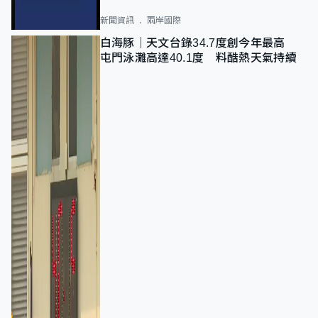
新聞資訊
兩岸國際
白海豚｜天文台錄34.7度創今年最高
屯門泳灘高達40.1度 料酷熱天氣持續