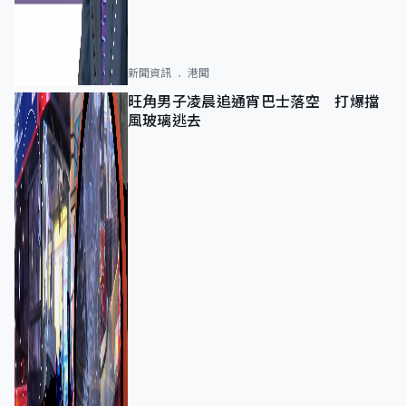
新聞資訊
港聞
旺角男子凌晨追通宵巴士落空 打爆擋
風玻璃逃去