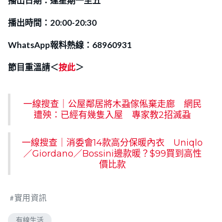
播出日期：逢星期一至五
播出時間：20:00-20:30
WhatsApp報料熱線：68960931
節目重溫請＜
按此
＞
一線搜查｜公屋鄰居將木蝨傢俬棄走廊 網民
遭殃：已經有幾隻入屋 專家教2招滅蝨
一線搜查｜消委會14款高分保暖內衣 Uniqlo
／Giordano／Bossini邊款暖？$99買到高性
價比款
實用資訊
有線生活