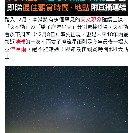
踏入12月，本港將有多個罕見的
天文現象
陸續上演，
「火星衝」及「雙子座流星雨」分別緊接登場。火星衝
會於下周四（12月8日）率先出現，更是未來10年內最
接近
地球
的一次。而雙子座流星雨則是今年最後一場大
型
流星雨
，絕不能錯過！即睇最佳觀賞時間和4大貼
士。