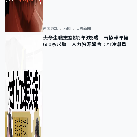
新聞資訊
港聞
首頁新聞
大學生職業空缺3年減6成 青協半年接
660宗求助 人力資源學會：AI浪潮重整
職位需求