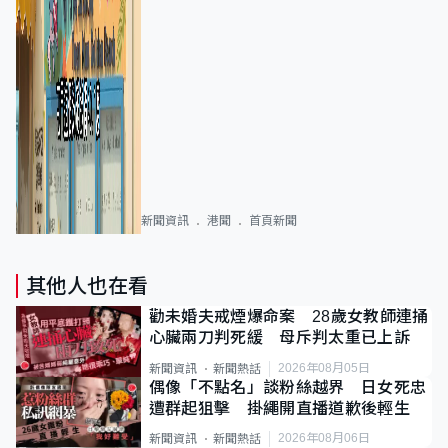
新聞資訊
港聞
首頁新聞
其他人也在看
勸未婚夫戒煙爆命案 28歲女教師連捅
心臟兩刀判死緩 母斥判太重已上訴
2026年08月05日
新聞資訊
新聞熱話
偶像「不點名」談粉絲越界 日女死忠
遭群起狙擊 掛繩開直播道歉後輕生
2026年08月06日
新聞資訊
新聞熱話