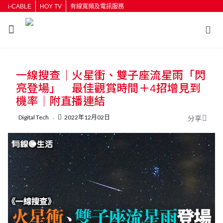
i-CABLE
HOY TV
有線寬頻及電訊服務
返回
一線搜查｜火星衝、雙子座流星雨「閃
按輸入鍵開始搜尋
亮登場」 最佳觀賞時間＋4招增見到
機率｜附直播連結
Digital Tech
2022年12月02日
分享