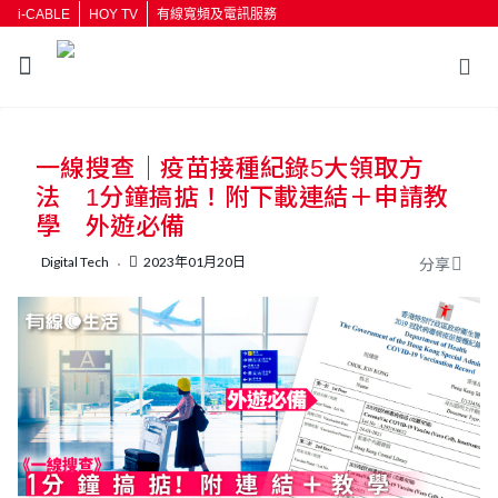
i-CABLE
HOY TV
有線寬頻及電訊服務
返回
一線搜查｜疫苗接種紀錄5大領取方
按輸入鍵開始搜尋
法 1分鐘搞掂！附下載連結＋申請教
學 外遊必備
Digital Tech
2023年01月20日
分享