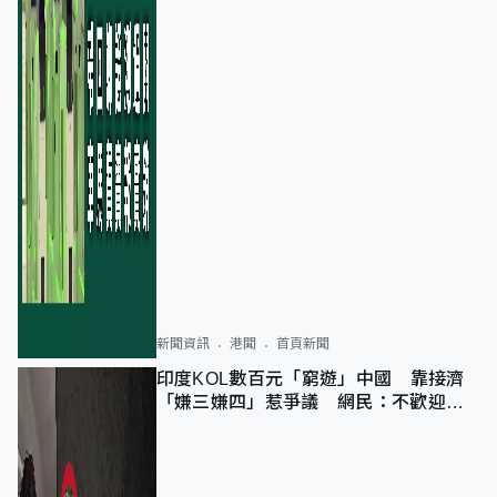
新聞資訊
港聞
首頁新聞
印度KOL數百元「窮遊」中國 靠接濟
「嫌三嫌四」惹爭議 網民：不歡迎劣
質旅客