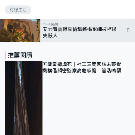
有線生活
下一則新聞
艾力寶雲道具槍擊斃攝影師被控過
失殺人
推薦閱讀
五歲童遭虐死｜社工三度家訪未察覺
機構倡頻密監察高危家庭 管浩鳴籲加
強跨部門協作