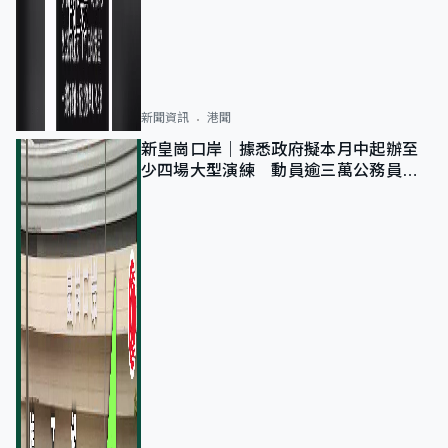
新聞資訊
港聞
新皇崗口岸｜據悉政府擬本月中起辦至
少四場大型演練 動員逾三萬公務員人
次測試