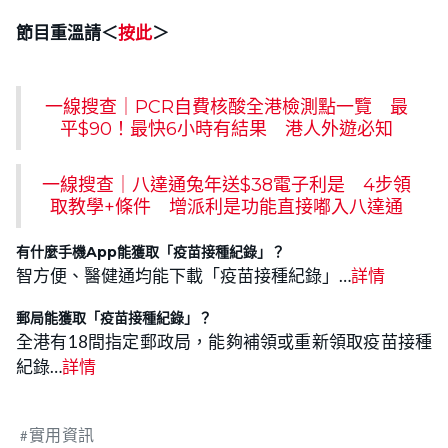
節目重溫請＜
按此
＞
一線搜查｜PCR自費核酸全港檢測點一覽 最
平$90！最快6小時有結果 港人外遊必知
一線搜查｜八達通兔年送$38電子利是 4步領
取教學+條件 增派利是功能直接嘟入八達通
有什麼手機App能獲取「疫苗接種紀錄」？
智方便、醫健通均能下載「疫苗接種紀錄」…
詳情
郵局
能獲取「疫苗接種紀錄」？
全港有18間指定郵政局，能夠補領或重新領取疫苗接種
紀錄…
詳情
實用資訊