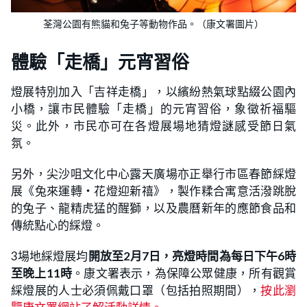
荃灣公園有熊貓和兔子等動物作品。（康文署圖片）
體驗「走橋」元宵習俗
燈展特別加入「吉祥走橋」，以繽紛熱氣球點綴公園內
小橋，讓市民體驗「走橋」的元宵習俗，象徵祈福驅
災。此外，市民亦可在各燈展場地猜燈謎感受節日氣
氛。
另外，尖沙咀文化中心露天廣場亦正舉行市區春節綵燈
展《兔來運轉‧花燈迎新禧》，製作糅合寓意活潑跳脫
的兔子、龍精虎猛的醒獅，以及農曆新年的應節食品和
傳統點心的綵燈。
3場地綵燈展均
開放至2月7日，亮燈時間為每日下午6時
至晚上11時
。康文署表示，為保障公眾健康，所有觀賞
綵燈展的人士必須佩戴口罩（包括拍照期間），
按此瀏