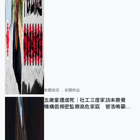
新聞資訊
新聞熱話
五歲童遭虐死｜社工三度家訪未察覺
機構倡頻密監察高危家庭 管浩鳴籲加
強跨部門協作