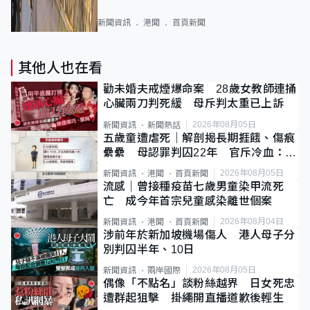
新聞資訊
港聞
首頁新聞
其他人也在看
勸未婚夫戒煙爆命案 28歲女教師連捅
心臟兩刀判死緩 母斥判太重已上訴
2026年08月05日
新聞資訊
新聞熱話
五歲童遭虐死｜解剖揭長期捱餓、傷痕
纍纍 母認罪判囚22年 官斥冷血：同
類案最惡劣
2026年08月05日
新聞資訊
港聞
首頁新聞
流感｜曾接種疫苗七歲男童染甲流死
亡 成今年首宗兒童感染離世個案
2026年08月04日
新聞資訊
港聞
首頁新聞
涉前年於新加坡機場傷人 港人母子分
別判囚半年、10日
2026年08月05日
新聞資訊
兩岸國際
偶像「不點名」談粉絲越界 日女死忠
遭群起狙擊 掛繩開直播道歉後輕生