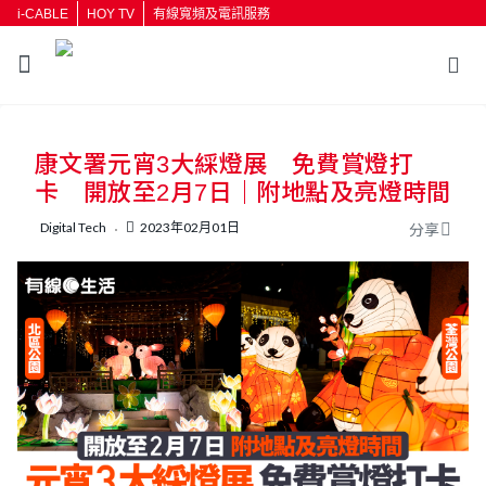
i-CABLE
HOY TV
有線寬頻及電訊服務
康文署元宵3大綵燈展 免費賞燈打
卡 開放至2月7日｜附地點及亮燈時間
Digital Tech
2023年02月01日
分享