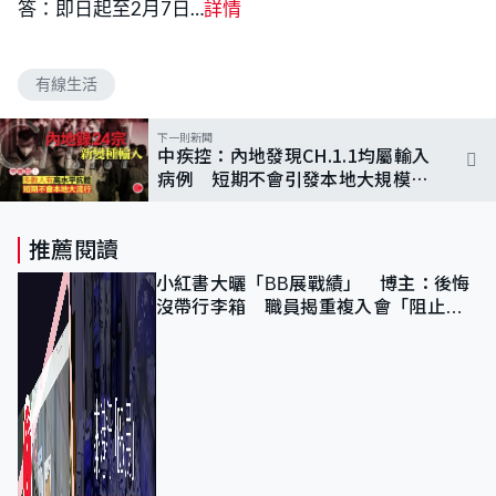
答：即日起至2月7日…
詳情
有線生活
下一則新聞
中疾控：內地發現CH.1.1均屬輸入
病例 短期不會引發本地大規模流
行
推薦閱讀
小紅書大曬「BB展戰績」 博主：後悔
沒帶行李箱 職員揭重複入會「阻止唔
到」