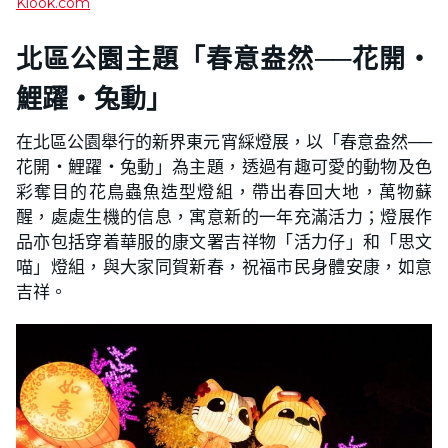
Klook.com
北區公園主題「春意盎然──花開・
鯉躍・兔動」
在北區公園舉行的新界東元宵綵燈展，以「春意盎然──
花開・鯉躍・兔動」為主題，透過有趣可愛的動物及色
彩奪目的花鳥蟲魚造型燈組，帶出春回大地，萬物蘇
醒，處處生機的信息，寓意新的一年充滿活力；燈展作
品亦包括穿着華服的康文署吉祥物「活力仔」和「思文
喵」燈組，與大家同賀新春，祝福市民身體安康，如意
吉祥。