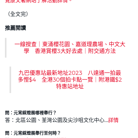
覽康文署網站了解活動詳情。
（全文完）
推薦閱讀
一線搜查｜東涌櫻花園、嘉道理農場、中文大
學 香港賞櫻3大好去處｜附交通方法
九巴優惠站最新地址2023 八達通一拍最
多慳$4 全港30個拍卡點一覽｜附港鐵$2
特惠站地址
問：元宵綵燈展哪裡舉行？
答：北區公園、荃灣公園及尖沙咀文化中心…
詳情
問：元宵綵燈展舉行至何時
？