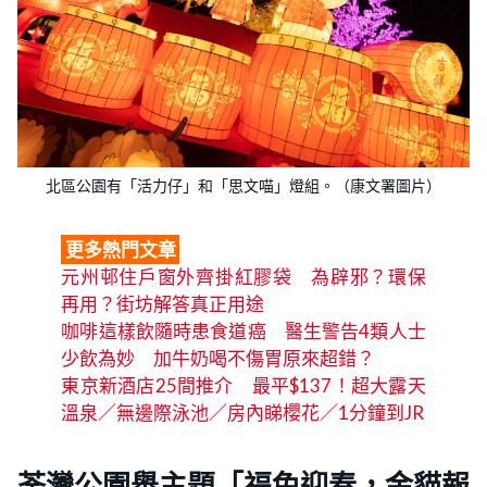
北區公園有「活力仔」和「思文喵」燈組。（康文署圖片）
更多熱門文章
元州邨住戶窗外齊掛紅膠袋 為辟邪？環保
再用？街坊解答真正用途
咖啡這樣飲隨時患食道癌 醫生警告4類人士
少飲為妙 加牛奶喝不傷胃原來超錯？
東京新酒店25間推介 最平$137！超大露天
溫泉／無邊際泳池／房內睇櫻花／1分鐘到JR
荃灣公園舉主題「福兔迎春，金貓報