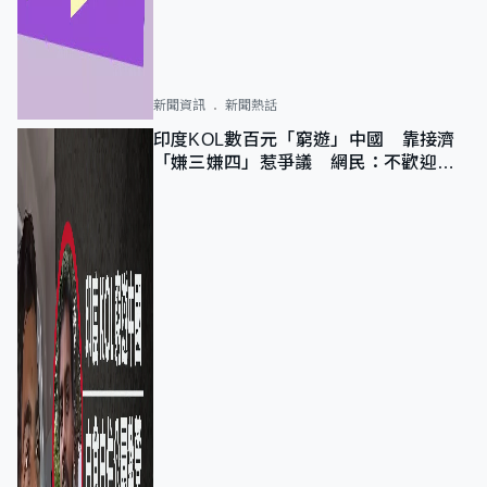
新聞資訊
新聞熱話
印度KOL數百元「窮遊」中國 靠接濟
「嫌三嫌四」惹爭議 網民：不歡迎劣
質旅客