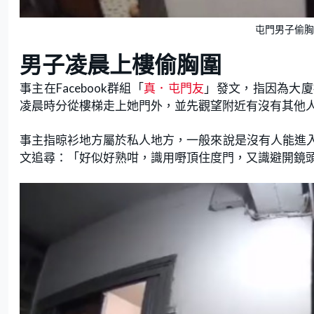
屯門男子偷胸
男子凌晨上樓偷胸圍
事主在Facebook群組「
真．屯門友
」發文，指因為大廈
凌晨時分從樓梯走上她門外，並先觀望附近有沒有其他
事主指晾衫地方屬於私人地方，一般來說是沒有人能進
文追尋：「好似好熟咁，識用嘢頂住度門，又識避開鏡