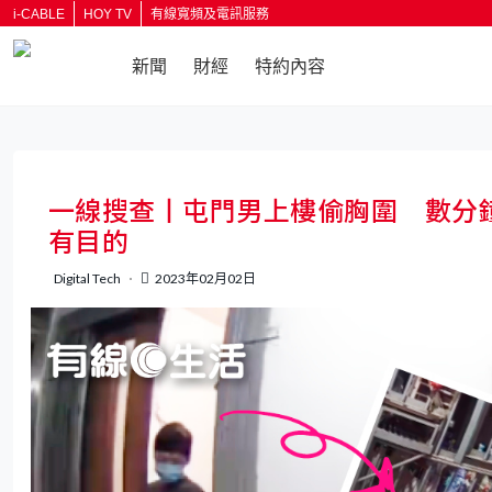
i-CABLE
HOY TV
有線寬頻及電訊服務
新聞
財經
特約內容
返回
一線搜查丨屯門男上樓偷胸圍 數分
有目的
Digital Tech
2023年02月02日