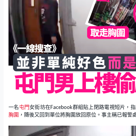
一名
屯門
女街坊在Facebook群組貼上閉路電視短
胸圍
，隨後又回到單位將胸圍放回原位。事主稱已報警