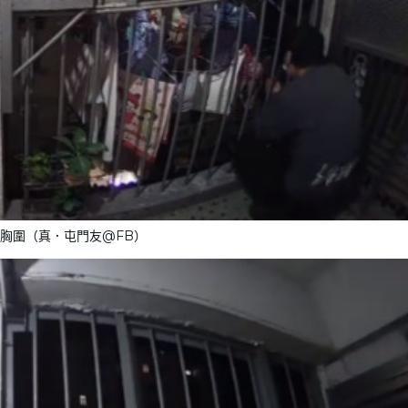
胸圍（真．屯門友@FB）