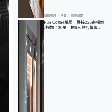
新聞資訊
港聞
首頁新聞
Fun Coffee騙局｜警接225宗報案
涉款9,400萬 拘6人包括董事股
東 最高金額一宗涉近千萬