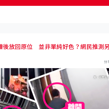
按輸入鍵開始搜尋
鐘後放回原位 並非單純好色？網民推測
分