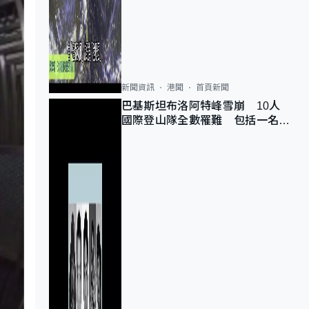
新聞資訊
港聞
首頁新聞
巴基斯坦布洛阿特峰雪崩 10人
國際登山隊全數罹難 包括一名中
國公民