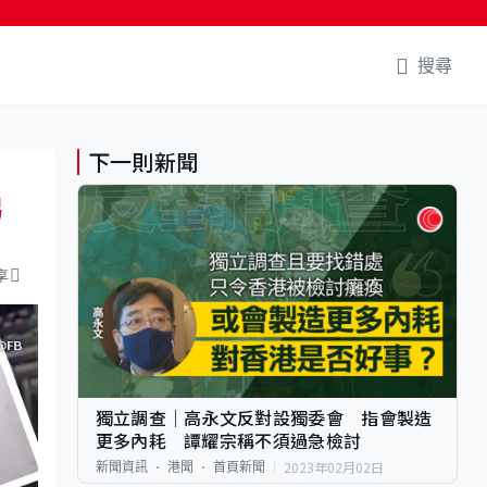
搜尋
下一則新聞
另
享
獨立調查｜高永文反對設獨委會 指會製造
更多內耗 譚耀宗稱不須過急檢討
2023年02月02日
新聞資訊
港聞
首頁新聞