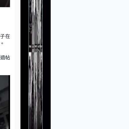
男子在
。
透過帖