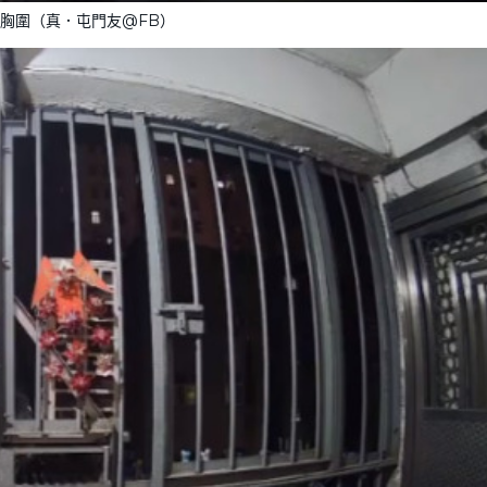
胸圍（真．屯門友@FB）