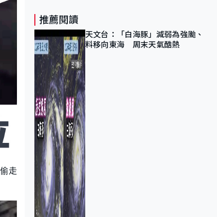
推薦閱讀
天文台：「白海豚」減弱為強颱、
料移向東海 周末天氣酷熱
置偷走