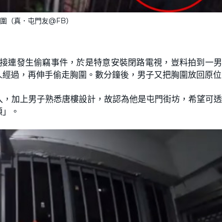
圍（真．屯門友@FB）
接連發生偷竊事件，於是特意安裝閉路電視，豈料拍到一
人經過，再伸手偷走胸圍。數分鐘後，男子又把胸圍放回原位
入，加上男子熟悉唐樓設計，故認為他是屯門街坊，希望可
頭」。