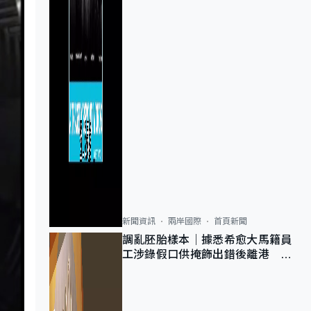
新聞資訊
兩岸國際
首頁新聞
調亂胚胎樣本｜據悉希愈大馬籍員
工涉錄假口供掩飾出錯後離港 警
列詐騙 正通緝在逃人士