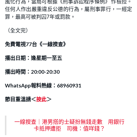
風化行為，當局可根據《刑事訴訟程序條例》 作檢控。
任何人作出嚴重違反公德的行為，屬刑事罪行，一經定
罪，最高可被判囚7年或罰款。
（全文完）
免費電視77台《一線搜查》
播出日期：逢星期一至五
播出時間：20:00-20:30
WhatsApp報料熱線：68960931
節目重溫請＜
按此
＞
一線搜查｜港男搭的士疑扮無錢走數 用銀行
卡抵押遭拒 司機：值咩錢？