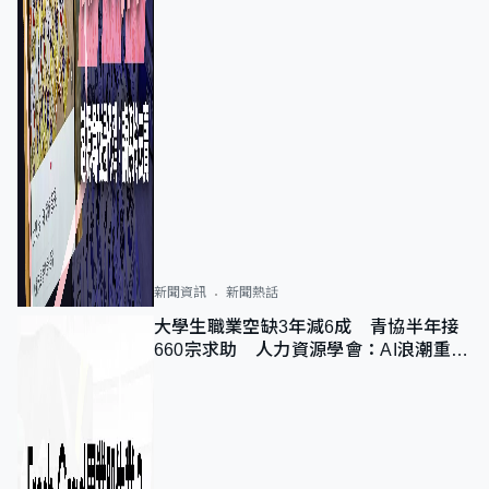
新聞資訊
新聞熱話
大學生職業空缺3年減6成 青協半年接
660宗求助 人力資源學會：AI浪潮重整
職位需求