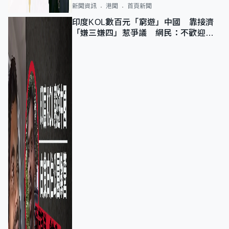
新聞資訊
港聞
首頁新聞
印度KOL數百元「窮遊」中國 靠接濟
「嫌三嫌四」惹爭議 網民：不歡迎劣
質旅客