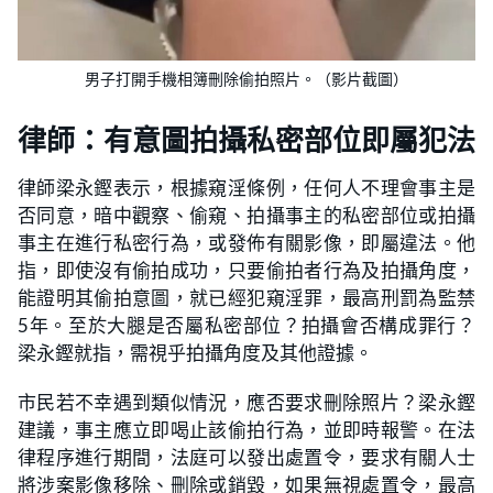
男子打開手機相簿刪除偷拍照片。（影片截圖）
律師：有意圖拍攝私密部位即屬犯法
律師梁永鏗表示，根據窺淫條例，任何人不理會事主是
否同意，暗中觀察、偷窺、拍攝事主的私密部位或拍攝
事主在進行私密行為，或發佈有關影像，即屬違法。他
指，即使沒有偷拍成功，只要偷拍者行為及拍攝角度，
能證明其偷拍意圖，就已經犯窺淫罪，最高刑罰為監禁
5年。至於大腿是否屬私密部位？拍攝會否構成罪行？
梁永鏗就指，需視乎拍攝角度及其他證據。
市民若不幸遇到類似情況，應否要求刪除照片？梁永鏗
建議，事主應立即喝止該偷拍行為，並即時報警。在法
律程序進行期間，法庭可以發出處置令，要求有關人士
將涉案影像移除、刪除或銷毀，如果無視處置令，最高