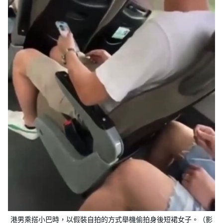
港男乘搭小巴時，以假裝自拍的方式舉機偷拍身後短裙女子。（影