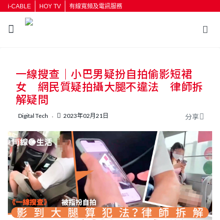
i-CABLE
HOY TV
有線寬頻及電訊服務
返回
一線搜查｜小巴男疑扮自拍偷影短裙
按輸入鍵開始搜尋
女 網民質疑拍攝大腿不違法 律師拆
解疑問
Digital Tech
2023年02月21日
分享