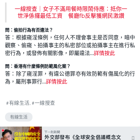
一線搜查｜女子不滿用餐時限鬧侍應：抵你一
世淨係攞最低工資 餐廳fb反擊獲網民激讚
問：偷拍行為有否違法？
答：根據窺淫條例，任何人不理會事主是否同意，暗中
觀察、偷窺、拍攝事主的私密部位或拍攝事主在進行私
密行為，或發佈有關影像，即屬違法…
詳情按此
問：香港有什麼條例防範風化案？
答：除了窺淫罪，有違公德罪亦有效防範有傷風化的行
為，屬刑事罪行…
詳情按此
有線生活
一線搜查
有線生活
下一則新聞
外交部發布《全球安全倡議概念文