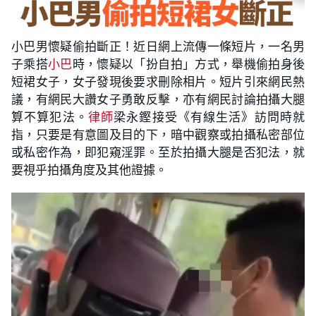
小巴男懷疑偷拍斷正！近日網上流傳一條短片，一名男
子乘搭
小巴
時，懷疑以「扮自拍」方式，舉機偷拍身後
短裙女子，女子發現後要求刪除相片。短片引來網民熱
議，有網民大讚女子勇敢反擊，亦有網民討論拍攝大腿
算不算犯法。
律師
梁永鏗接受《有線生活》訪問時就
指，只要是有意圖及目的下，暗中觀察或拍攝私密部位
或私密作為，即犯窺淫罪。至於拍攝大腿是否犯法，就
要視乎拍攝角度及其他證據。