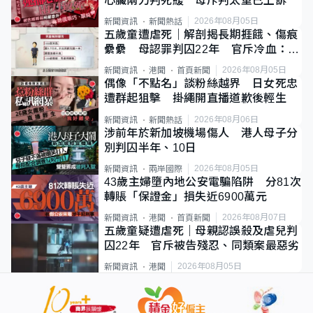
心臟兩刀判死緩 母斥判太重已上訴
2026年08月05日
新聞資訊
新聞熱話
五歲童遭虐死｜解剖揭長期捱餓、傷痕
纍纍 母認罪判囚22年 官斥冷血：同
類案最惡劣
2026年08月05日
新聞資訊
港聞
首頁新聞
偶像「不點名」談粉絲越界 日女死忠
遭群起狙擊 掛繩開直播道歉後輕生
2026年08月06日
新聞資訊
新聞熱話
涉前年於新加坡機場傷人 港人母子分
別判囚半年、10日
2026年08月05日
新聞資訊
兩岸國際
43歲主婦墮內地公安電騙陷阱 分81次
轉賬「保證金」損失近6900萬元
2026年08月07日
新聞資訊
港聞
首頁新聞
五歲童疑遭虐死｜母親認誤殺及虐兒判
囚22年 官斥被告殘忍、同類案最惡劣
2026年08月05日
新聞資訊
港聞