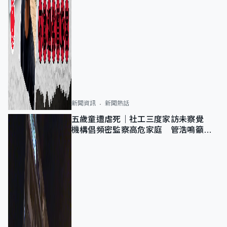
新聞資訊
新聞熱話
五歲童遭虐死｜社工三度家訪未察覺
機構倡頻密監察高危家庭 管浩鳴籲加
強跨部門協作