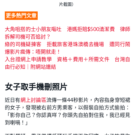
片截圖）
更多熱門文章
大角咀搭的士小朋友嘔吐 港媽拒賠$500清潔費 律師
拆解司機可否追討？
綠的司機疑揀客 拒載旅客港珠澳橋去機場 遭同行鬧
爆影片瘋傳：唔開就走！
入台證網上申請教學 資格＋費用＋所需文件 台灣自
由行必知｜附網站連結
女子取手機刪照片
近日有
網上討論區
流傳一條44秒影片，內容指身穿短裙
的女子，發現被右前方男乘客，以假裝自拍方式偷拍：
「影你自己？你認真咩？你頭先自拍對住我，我已經見
到喇喎！」