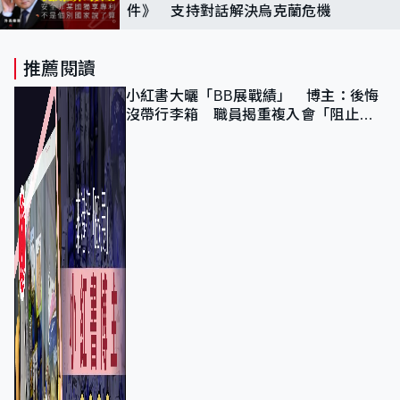
件》 支持對話解決烏克蘭危機
推薦閱讀
小紅書大曬「BB展戰績」 博主：後悔
沒帶行李箱 職員揭重複入會「阻止唔
到」