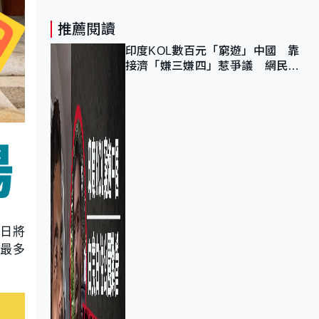
推薦閱讀
印度KOL數百元「窮遊」中國 靠
接濟「嫌三嫌四」惹爭議 網民：
不歡迎劣質旅客
放日將
人最多