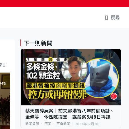
搜尋
下一則新聞
享
蔡天鳳碎屍案｜前夫鄺港智八年前偷項鏈、
金條等 今區院提堂 謀殺案5月8日再訊
2023年02月28日
新聞資訊
港聞
首頁新聞