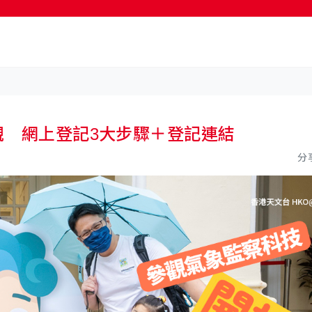
按輸入鍵開始搜尋
參觀 網上登記3大步驟＋登記連結
分