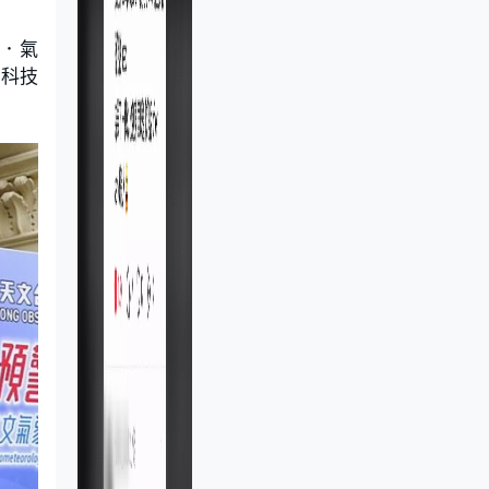
氣．氣
新科技