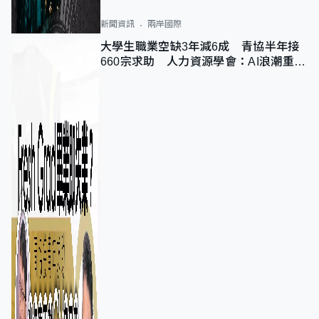
新聞資訊
兩岸國際
大學生職業空缺3年減6成 青協半年接
660宗求助 人力資源學會：AI浪潮重整
職位需求