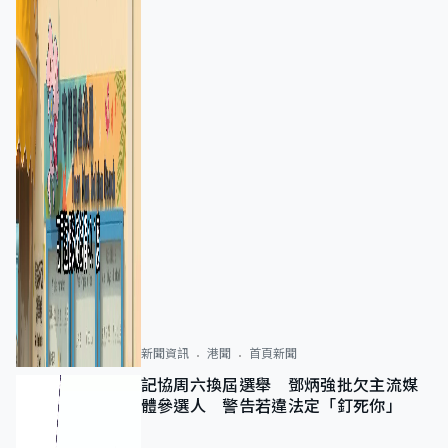
新聞資訊
港聞
首頁新聞
記協周六換屆選舉 鄧炳強批欠主流媒
體參選人 警告若違法定「釘死你」