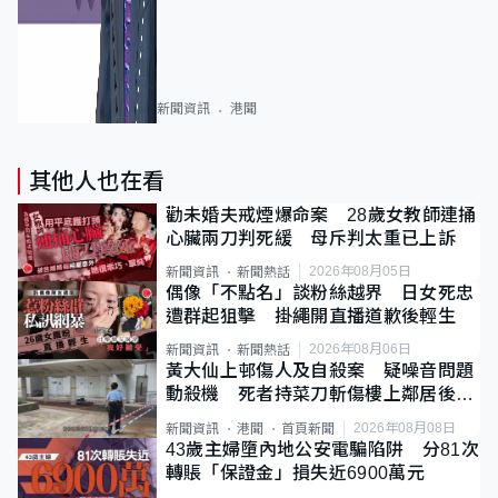
新聞資訊
港聞
其他人也在看
勸未婚夫戒煙爆命案 28歲女教師連捅
心臟兩刀判死緩 母斥判太重已上訴
2026年08月05日
新聞資訊
新聞熱話
偶像「不點名」談粉絲越界 日女死忠
遭群起狙擊 掛繩開直播道歉後輕生
2026年08月06日
新聞資訊
新聞熱話
黃大仙上邨傷人及自殺案 疑噪音問題
動殺機 死者持菜刀斬傷樓上鄰居後墮
斃
2026年08月08日
新聞資訊
港聞
首頁新聞
43歲主婦墮內地公安電騙陷阱 分81次
轉賬「保證金」損失近6900萬元