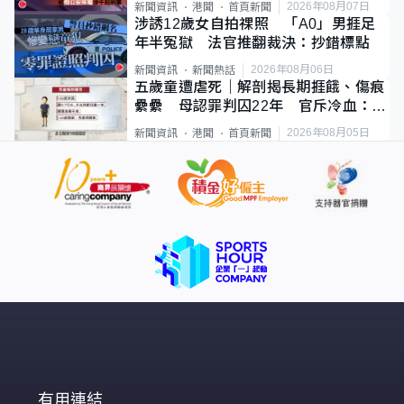
2026年08月07日
新聞資訊
港聞
首頁新聞
涉誘12歲女自拍祼照 「A0」男捱足
年半冤獄 法官推翻裁決：抄錯標點
2026年08月06日
新聞資訊
新聞熱話
五歲童遭虐死｜解剖揭長期捱餓、傷痕
纍纍 母認罪判囚22年 官斥冷血：同
類案最惡劣
2026年08月05日
新聞資訊
港聞
首頁新聞
有用連結