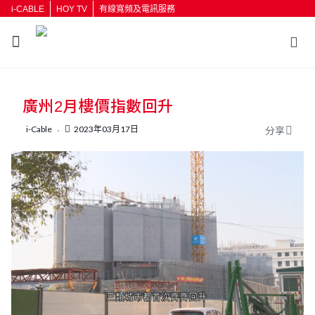
i-CABLE
HOY TV
有線寬頻及電訊服務
返回
廣州2月樓價指數回升
按輸入鍵開始搜尋
i-Cable
2023年03月17日
分享