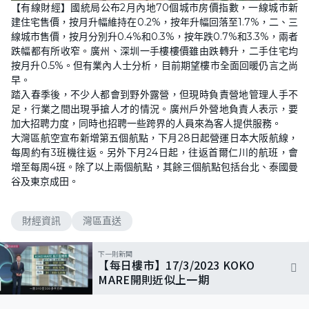
【有線財經】國統局公布2月內地70個城市房價指數，一線城市新
建住宅售價，按月升幅維持在0.2%，按年升幅回落至1.7%，二、三
線城市售價，按月分別升0.4%和0.3%，按年跌0.7%和3.3%，兩者
跌幅都有所收窄。廣州、深圳一手樓樓價雖由跌轉升，二手住宅均
按月升0.5%。但有業內人士分析，目前期望樓市全面回暖仍言之尚
早。
踏入春季後，不少人都會到野外露營，但現時負責營地管理人手不
足，行業之間出現爭搶人才的情況。廣州戶外營地負責人表示，要
加大招聘力度，同時也招聘一些跨界的人員來為客人提供服務。
大灣區航空宣布新增第五個航點，下月28日起營運日本大阪航線，
每周約有3班機往返。另外下月24日起，往返首爾仁川的航班，會
增至每周4班。除了以上兩個航點，其餘三個航點包括台北、泰國曼
谷及東京成田。
財經資訊
灣區直送
下一則新聞
【每日樓市】17/3/2023 KOKO
MARE開則近似上一期