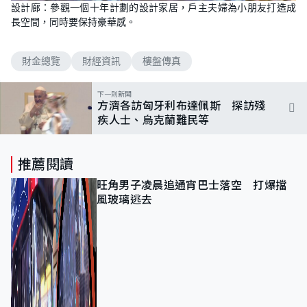
設計廊：參觀一個十年計劃的設計家居，戶主夫婦為小朋友打造成
長空間，同時要保持豪華感。
財金總覽
財經資訊
樓盤傳真
下一則新聞
方濟各訪匈牙利布達佩斯 探訪殘
疾人士、烏克蘭難民等
推薦閱讀
旺角男子凌晨追通宵巴士落空 打爆擋
風玻璃逃去