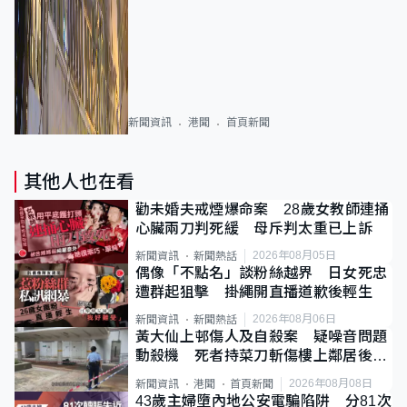
新聞資訊
港聞
首頁新聞
其他人也在看
勸未婚夫戒煙爆命案 28歲女教師連捅
心臟兩刀判死緩 母斥判太重已上訴
2026年08月05日
新聞資訊
新聞熱話
偶像「不點名」談粉絲越界 日女死忠
遭群起狙擊 掛繩開直播道歉後輕生
2026年08月06日
新聞資訊
新聞熱話
黃大仙上邨傷人及自殺案 疑噪音問題
動殺機 死者持菜刀斬傷樓上鄰居後墮
斃
2026年08月08日
新聞資訊
港聞
首頁新聞
43歲主婦墮內地公安電騙陷阱 分81次