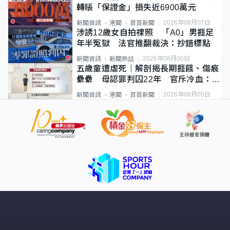
轉賬「保證金」損失近6900萬元
2026年08月07日
新聞資訊
港聞
首頁新聞
涉誘12歲女自拍祼照 「A0」男捱足
年半冤獄 法官推翻裁決：抄錯標點
2026年08月06日
新聞資訊
新聞熱話
五歲童遭虐死｜解剖揭長期捱餓、傷痕
纍纍 母認罪判囚22年 官斥冷血：同
類案最惡劣
2026年08月05日
新聞資訊
港聞
首頁新聞