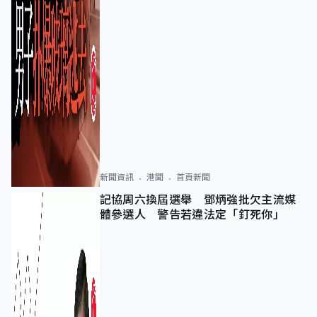
新聞資訊
港聞
首頁新聞
記協周六換屆選舉 鄧炳強批欠主流媒
體參選人 警告若違法定「釘死你」