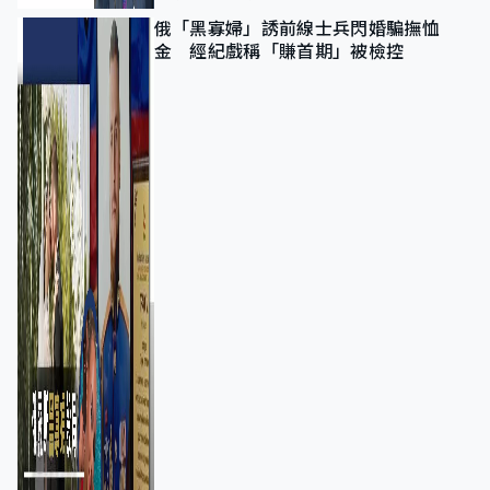
俄「黑寡婦」誘前線士兵閃婚騙撫恤
金 經紀戲稱「賺首期」被檢控