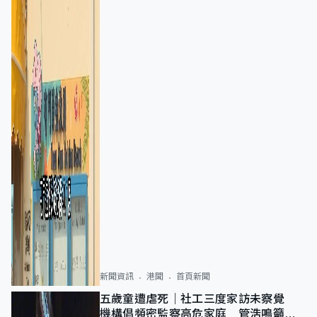
新聞資訊
港聞
首頁新聞
五歲童遭虐死｜社工三度家訪未察覺
機構倡頻密監察高危家庭 管浩鳴籲加