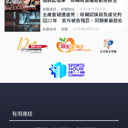
遭群起狙擊 掛繩開直播道歉後輕生
2026年08月06日
新聞資訊
新聞熱話
五歲童疑遭虐死｜母親認誤殺及虐兒判
囚22年 官斥被告殘忍、同類案最惡劣
2026年08月05日
新聞資訊
港聞
有用連結