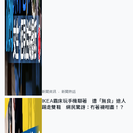
新聞資訊
新聞熱話
IKEA霸床玩手機瞓著 遭「無良」途人
踢走雙鞋 網民驚訝：冇著襪咁盡！？