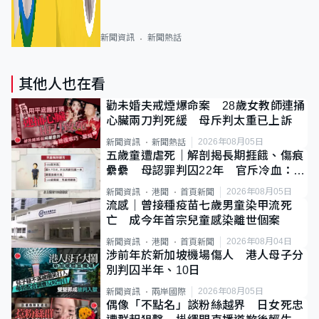
新聞資訊
新聞熱話
其他人也在看
勸未婚夫戒煙爆命案 28歲女教師連捅
心臟兩刀判死緩 母斥判太重已上訴
2026年08月05日
新聞資訊
新聞熱話
五歲童遭虐死｜解剖揭長期捱餓、傷痕
纍纍 母認罪判囚22年 官斥冷血：同
類案最惡劣
2026年08月05日
新聞資訊
港聞
首頁新聞
流感｜曾接種疫苗七歲男童染甲流死
亡 成今年首宗兒童感染離世個案
2026年08月04日
新聞資訊
港聞
首頁新聞
涉前年於新加坡機場傷人 港人母子分
別判囚半年、10日
2026年08月05日
新聞資訊
兩岸國際
偶像「不點名」談粉絲越界 日女死忠