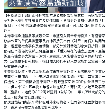
【有線新聞】政府正積極推動本港發展財富管理業務，有家族辦公
室打理人說近年社會事件及疫情封關，令部分外資對香港形象「打
折扣」，但相信本港優勢依然是背靠祖國，可以吸引內地資金落
戶。
本港準備全速發展家族辦公室，希望引入資金來港投資。有經營家
族辦公室的曾氏集團董事長曾沛霖接受本台《財智．商傳》訪問時
指，經歷過社會事件及疫情後，部分外資對香港形象大打折扣，但
他相信本港優勢依然是背靠祖國，「香港現在的機會是國內，最接
近最有機會是大灣區。深圳、廣州或北京來香港會容易過新加坡，
文化及機會等比較接近，很自然大陸的有錢人或家族辦公室第一站
多數會是香港。」
中美關係反覆，曾沛霖認為香港未來要搶外資，應該轉型至中東及
東南亞。曾沛霖：「中東現時與國家的政策如此密切，其實這是一
個機會，第二個機會是東南亞。現時整個亞洲GDP佔全世界三分
一，但未來10、15年後，年輕人如在印尼、菲律賓、柬埔寨及泰國
等（發展），她們的GDP可以達到（全球的）一半，所以大部分的
生意、經濟都會在亞洲區。」
他說雖然新加坡近年積極吸引外來投資者，但內部同樣面對很多問
題，香港沒有需要與新加坡比較太多。