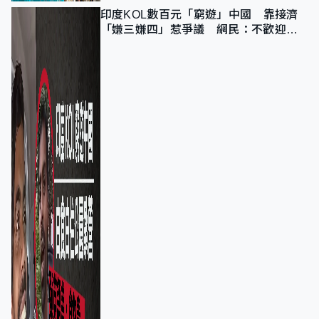
印度KOL數百元「窮遊」中國 靠接濟
「嫌三嫌四」惹爭議 網民：不歡迎劣
質旅客