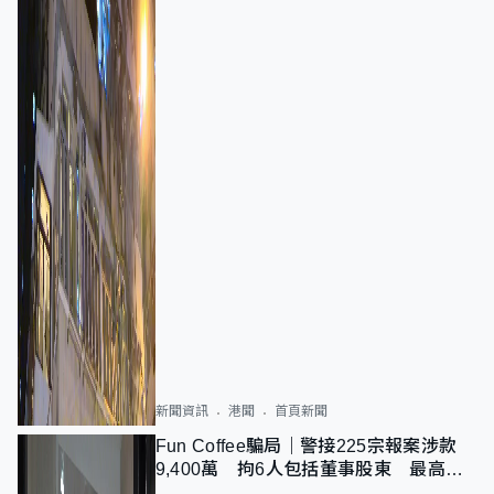
新聞資訊
港聞
首頁新聞
Fun Coffee騙局｜警接225宗報案涉款
9,400萬 拘6人包括董事股東 最高金
額一宗涉近千萬