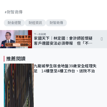
財智商傳
財金總覽
財經資訊
財智商傳
下一則新聞
家國天下｜林定國：會計師若懷疑
客戶違國安法必須舉報 但「不知
者不罪」
推薦閱讀
九龍城學生宿舍地盤39歲安全經理失
足 14樓墮至4樓工作台、送院不治