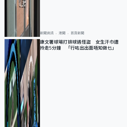
新聞資訊
港聞
首頁新聞
康文署球場打排球遇怪盜 女生汗巾遭
拎走5分鐘 「行咗出出面唔知做乜」