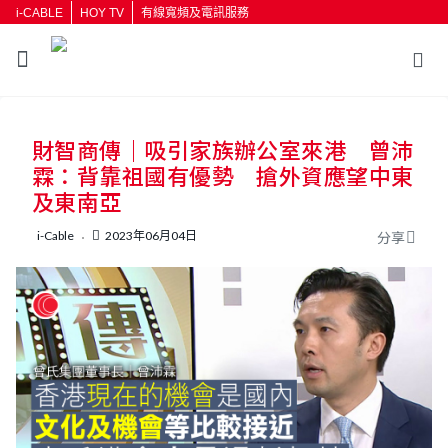
i-CABLE
HOY TV
有線寬頻及電訊服務
財智商傳｜吸引家族辦公室來港 曾沛
霖：背靠祖國有優勢 搶外資應望中東
及東南亞
i-Cable
2023年06月04日
分享