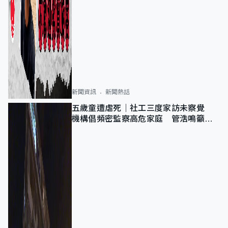
新聞資訊
新聞熱話
五歲童遭虐死｜社工三度家訪未察覺
機構倡頻密監察高危家庭 管浩鳴籲加
強跨部門協作