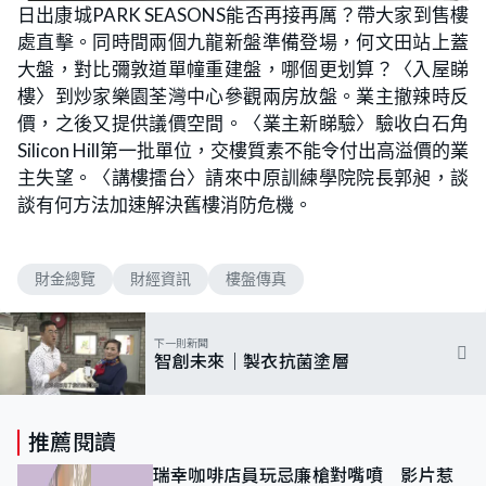
n
日出康城PARK SEASONS能否再接再厲？帶大家到售樓
a
m
d
u
處直擊。同時間兩個九龍新盤準備登場，何文田站上蓋
e
t
d
e
:
大盤，對比彌敦道單幢重建盤，哪個更划算？〈入屋睇
0
.
樓〉到炒家樂園荃灣中心參觀兩房放盤。業主撤辣時反
9
7
價，之後又提供議價空間。〈業主新睇驗〉驗收白石角
%
Silicon Hill第一批單位，交樓質素不能令付出高溢價的業
主失望。〈講樓擂台〉請來中原訓練學院院長郭昶，談
談有何方法加速解決舊樓消防危機。
財金總覽
財經資訊
樓盤傳真
下一則新聞
智創未來｜製衣抗菌塗層
推薦閱讀
瑞幸咖啡店員玩忌廉槍對嘴噴 影片惹