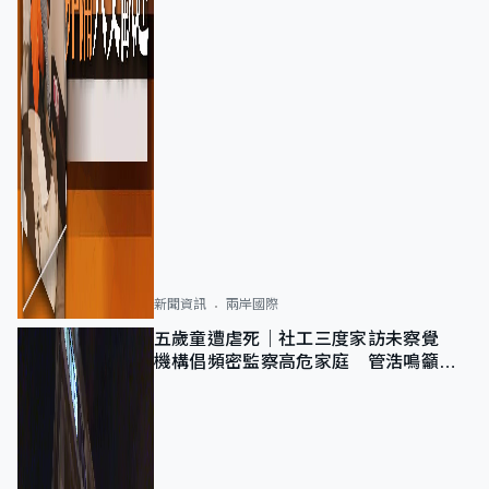
新聞資訊
兩岸國際
五歲童遭虐死｜社工三度家訪未察覺
機構倡頻密監察高危家庭 管浩鳴籲加
強跨部門協作