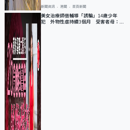
新聞資訊
港聞
首頁新聞
美女治療師借輔導「誘騙」14歲少年
犯 外物性虐持續3個月 受害者母：要
保護其他人