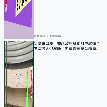
新聞資訊
新聞熱話
新皇崗口岸｜據悉政府擬本月中起辦至
少四場大型演練 動員逾三萬公務員人
次測試