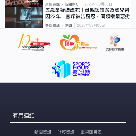
2026年08月06日
新聞資訊
新聞熱話
五歲童疑遭虐死｜母親認誤殺及虐兒判
囚22年 官斥被告殘忍、同類案最惡劣
2026年08月05日
新聞資訊
港聞
有用連結
新聞資訊
財經資訊
電視節目表