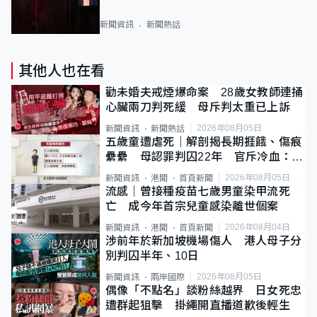
新聞資訊
新聞熱話
其他人也在看
勸未婚夫戒煙爆命案 28歲女教師連捅
心臟兩刀判死緩 母斥判太重已上訴
2026年08月05日
新聞資訊
新聞熱話
五歲童遭虐死｜解剖揭長期捱餓、傷痕
纍纍 母認罪判囚22年 官斥冷血：同
類案最惡劣
2026年08月05日
新聞資訊
港聞
首頁新聞
流感｜曾接種疫苗七歲男童染甲流死
亡 成今年首宗兒童感染離世個案
2026年08月04日
新聞資訊
港聞
首頁新聞
涉前年於新加坡機場傷人 港人母子分
別判囚半年、10日
2026年08月05日
新聞資訊
兩岸國際
偶像「不點名」談粉絲越界 日女死忠
遭群起狙擊 掛繩開直播道歉後輕生