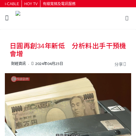
i-CABLE
HOY TV
有線寬頻及電訊服務
返回
日圓再創34年新低 分析料出手干預機
按輸入鍵開始搜尋
會增
財經資訊
2024年04月25日
分享