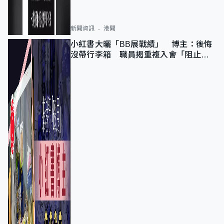
新聞資訊
港聞
小紅書大曬「BB展戰績」 博主：後悔
沒帶行李箱 職員揭重複入會「阻止唔
到」