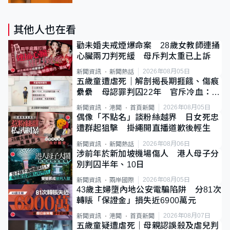
其他人也在看
勸未婚夫戒煙爆命案 28歲女教師連捅
心臟兩刀判死緩 母斥判太重已上訴
2026年08月05日
新聞資訊
新聞熱話
五歲童遭虐死｜解剖揭長期捱餓、傷痕
纍纍 母認罪判囚22年 官斥冷血：同
類案最惡劣
2026年08月05日
新聞資訊
港聞
首頁新聞
偶像「不點名」談粉絲越界 日女死忠
遭群起狙擊 掛繩開直播道歉後輕生
2026年08月06日
新聞資訊
新聞熱話
涉前年於新加坡機場傷人 港人母子分
別判囚半年、10日
2026年08月05日
新聞資訊
兩岸國際
43歲主婦墮內地公安電騙陷阱 分81次
轉賬「保證金」損失近6900萬元
2026年08月07日
新聞資訊
港聞
首頁新聞
五歲童疑遭虐死｜母親認誤殺及虐兒判