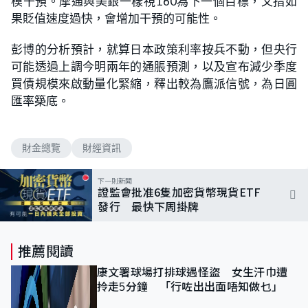
模干預。摩通與美銀一樣視160為下一個目標，又指如
果貶值速度過快，會增加干預的可能性。
彭博的分析預計，就算日本政策利率按兵不動，但央行
可能透過上調今明兩年的通脹預測，以及宣布減少季度
買債規模來啟動量化緊縮，釋出較為鷹派信號，為日圓
匯率築底。
財金總覽
財經資訊
下一則新聞
證監會批准6隻加密貨幣現貨ETF
發行 最快下周掛牌
推薦閱讀
康文署球場打排球遇怪盜 女生汗巾遭
拎走5分鐘 「行咗出出面唔知做乜」