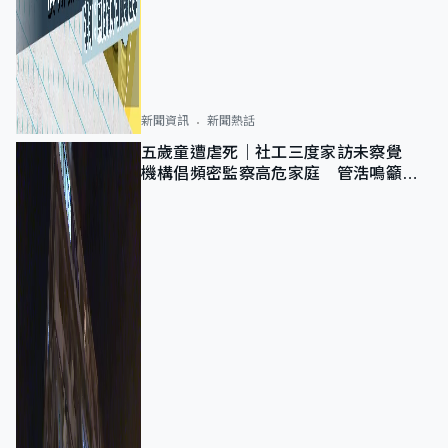
新聞資訊
新聞熱話
五歲童遭虐死｜社工三度家訪未察覺
機構倡頻密監察高危家庭 管浩鳴籲加
強跨部門協作