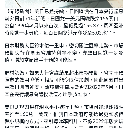
L
U
o
n
【有線新聞】美日息差持續，日圓匯價在日本央行議息
a
m
d
u
前夕再創34年新低。日圓兌一美元隔晚跌穿155關口，
e
t
d
e
:
為自1990年6月以來首次，最低見過155.37，周四亞洲
3
3
時段進一步尋底，每百日圓兌港元亦貶至5.03水平。
.
0
5
日本財務大臣鈴木俊一重申，密切關注匯率走勢。市場
%
預期央行在周五會維持利率不變，導致日圓進一步貶
值，增加當局出手干預的可能性。
野村認為，如果央行會議結果超出市場預期，會令干預
匯市的效用降低，相反可能令貶值加劇，因此周五前出
手救日圓有難度，應該關注當局會否如2022年9月，日
圓在央行議息會議後貶值才出手救匯市。
美銀則說如果在現水平不進行干預，市場可能迅速將匯
率推至160兌一美元，推測日本政府可能透過更頻繁但
較小規模的方式，來引導匯率回升，不像2022年般大規