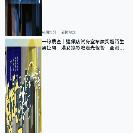
新聞資訊
新聞熱話
一線搜查｜連鎖店試身室布簾突遭陌生
男扯開 港女換衫險走光報警 全港分
店急換實體門