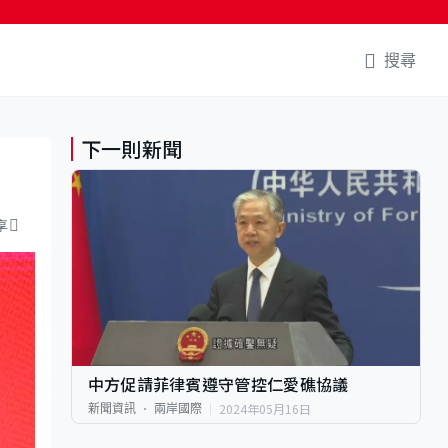
搜尋
下一則新聞
享
中方促請菲律賓遵守管控仁愛礁協議
2024年05月16日
新聞資訊
兩岸國際