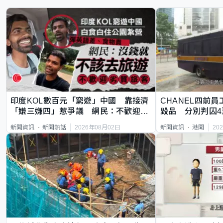
印度KOL數百元「窮遊」中國 靠接濟
CHANEL四前員
「嫌三嫌四」惹爭議 網民：不歡迎劣
毀品 分別判囚4
質旅客
2026年08月02日
20
新聞資訊
新聞熱話
新聞資訊
港聞