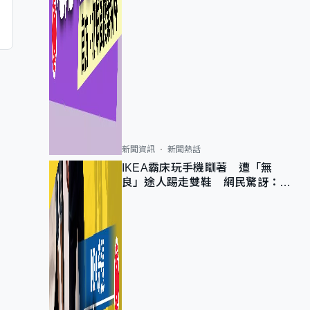
新聞資訊
新聞熱話
IKEA霸床玩手機瞓著 遭「無
良」途人踢走雙鞋 網民驚訝：冇
著襪咁盡！？