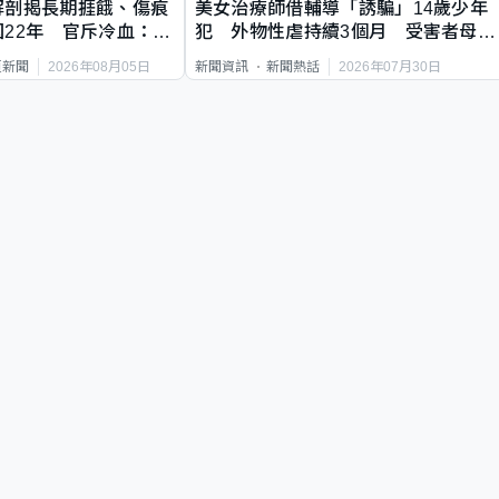
解剖揭長期捱餓、傷痕
美女治療師借輔導「誘騙」14歲少年
22年 官斥冷血：同
犯 外物性虐持續3個月 受害者母：
要保護其他人
2026年08月05日
2026年07月30日
頁新聞
新聞資訊
新聞熱話