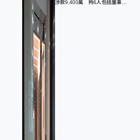
涉款9,400萬 拘6人包括董事股
東 最高金額一宗涉近千萬