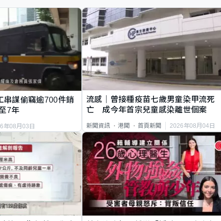
流感｜曾接種疫苗七歲男童染甲流死
工串謀偷竊逾700件銷
亡 成今年首宗兒童感染離世個案
至7年
2026年08月04日
新聞資訊
港聞
首頁新聞
26年08月03日