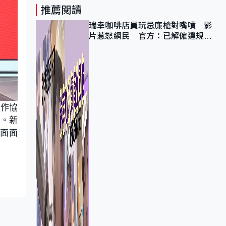
推薦閱讀
瑞幸咖啡店員玩忌廉槍對嘴噴 影
片惹怒網民 官方：已解僱違規員
工
合作協
目。新
樓面面