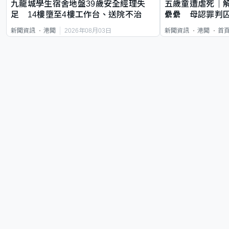
九龍城學生宿舍地盤39歲安全經理失
五歲童遭虐死｜
足 14樓墮至4樓工作台、送院不治
纍纍 母認罪判囚
類案最惡劣
2026年08月03日
新聞資訊
港聞
新聞資訊
港聞
首