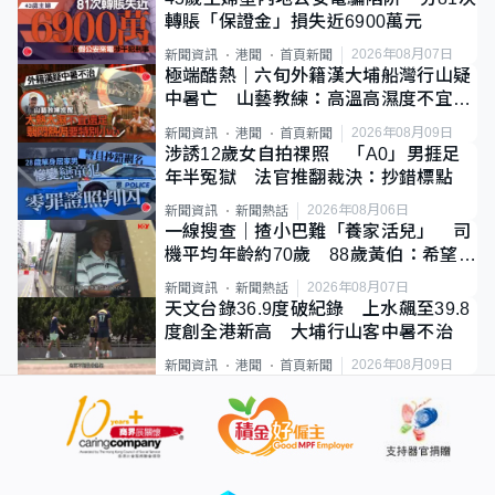
轉賬「保證金」損失近6900萬元
2026年08月07日
新聞資訊
港聞
首頁新聞
極端酷熱｜六旬外籍漢大埔船灣行山疑
中暑亡 山藝教練：高溫高濕度不宜遠
足
2026年08月09日
新聞資訊
港聞
首頁新聞
涉誘12歲女自拍祼照 「A0」男捱足
年半冤獄 法官推翻裁決：抄錯標點
2026年08月06日
新聞資訊
新聞熱話
一線搜查｜揸小巴難「養家活兒」 司
機平均年齡約70歲 88歲黃伯：希望一
直揸落去
2026年08月07日
新聞資訊
新聞熱話
天文台錄36.9度破紀錄 上水飆至39.8
度創全港新高 大埔行山客中暑不治
2026年08月09日
新聞資訊
港聞
首頁新聞