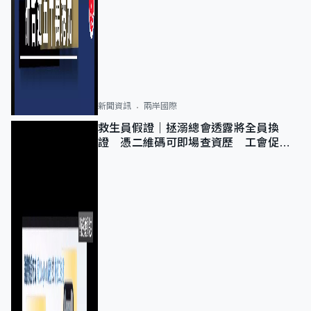
新聞資訊
兩岸國際
救生員假證｜拯溺總會透露將全員換
證 憑二維碼可即場查資歷 工會促加
強巡查