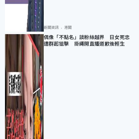
新聞資訊
港聞
偶像「不點名」談粉絲越界 日女死忠
遭群起狙擊 掛繩開直播道歉後輕生