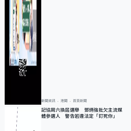
新聞資訊
港聞
首頁新聞
記協周六換屆選舉 鄧炳強批欠主流媒
體參選人 警告若違法定「釘死你」