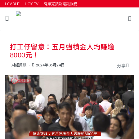
i-CABLE
HOY TV
有線寬頻及電訊服務
返回
打工仔留意：五月強積金人均賺逾
按輸入鍵開始搜尋
8000元！
財經資訊
2024年05月24日
分享