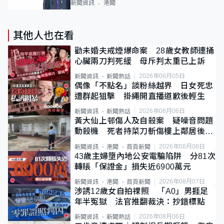
新聞資訊
港聞
其他人也在看
勸未婚夫戒煙爆命案 28歲女教師連捅
心臟兩刀判死緩 母斥判太重已上訴
2026年08月05日
新聞資訊
新聞熱話
偶像「不點名」談粉絲越界 日女死忠
遭群起狙擊 掛繩開直播道歉後輕生
2026年08月06日
新聞資訊
新聞熱話
黃大仙上邨傷人及自殺案 疑噪音問題
動殺機 死者持菜刀斬傷樓上鄰居後墮
斃
2026年08月08日
新聞資訊
港聞
首頁新聞
43歲主婦墮內地公安電騙陷阱 分81次
轉賬「保證金」損失近6900萬元
2026年08月07日
新聞資訊
港聞
首頁新聞
涉誘12歲女自拍祼照 「A0」男捱足
年半冤獄 法官推翻裁決：抄錯標點
2026年08月06日
新聞資訊
新聞熱話