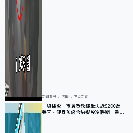
新聞資訊
港聞
首頁新聞
一線搜查｜市民買教練堂失近$200萬
美容、健身預繳合約擬設冷靜期 業界
憂退款計法對商戶不公