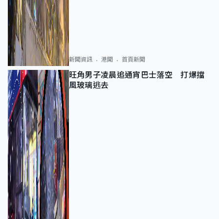
新聞資訊
港聞
首頁新聞
旺角男子凌晨追通宵巴士落空 打爆擋
風玻璃逃去