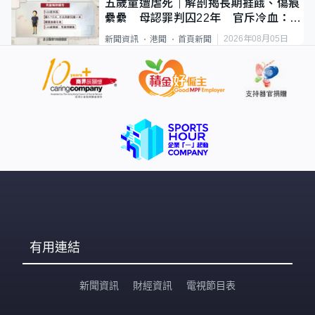
五歲童遭虐死｜解剖揭長期捱餓、傷痕
纍纍 母認罪判囚22年 官斥冷血：同
類案最惡劣
2026年08月05日
新聞資訊
港聞
首頁新聞
有用連結
新聞資訊
財經資訊
電視節目表