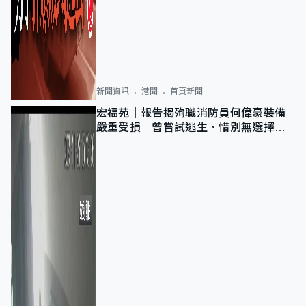
新聞資訊
港聞
首頁新聞
宏福苑｜報告揭殉職消防員何偉豪裝備
嚴重受損 曾嘗試逃生、惜別無選擇下
棄裝備墮樓