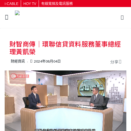
i-CABLE
HOY TV
有線寬頻及電訊服務
返回
財智商傳｜環聯信貸資料服務董事總經
按輸入鍵開始搜尋
理黃凱榮
財經資訊
2024年08月04日
分享