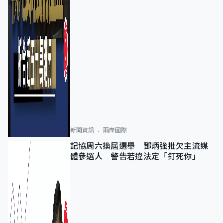
新聞資訊
兩岸國際
記協周六換屆選舉 鄧炳強批欠主流媒
體參選人 警告若違法定「釘死你」