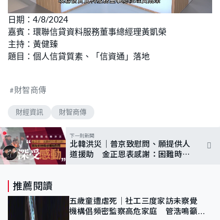
L
U
o
n
日期：4/8/2024
a
m
d
u
嘉賓：環聯信貸資料服務董事總經理黃凱榮
e
t
d
e
:
主持：黃健臻
2
.
題目：個人信貸質素、「信資通」落地
0
5
%
財智商傳
財經資訊
財智商傳
下一則新聞
北韓洪災｜普京致慰問、願提供人
道援助 金正恩表感謝：困難時刻
感受到友情
推薦閱讀
五歲童遭虐死｜社工三度家訪未察覺
機構倡頻密監察高危家庭 管浩鳴籲加