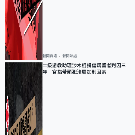
新聞資訊
新聞熱話
二級懲教助理涉木棍捅傷羈留者判囚三
年 官指帶頭犯法屬加刑因素