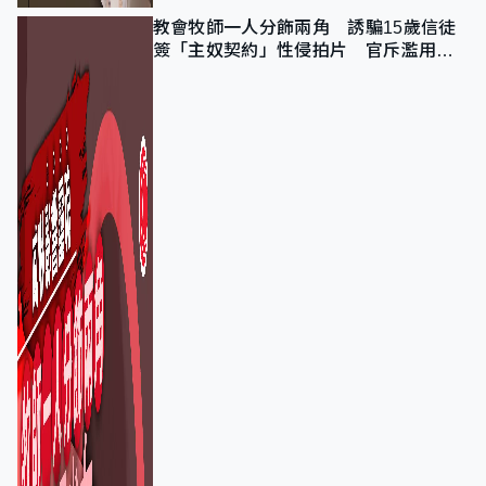
教會牧師一人分飾兩角 誘騙15歲信徒
簽「主奴契約」性侵拍片 官斥濫用教
友信任、二審判囚9年