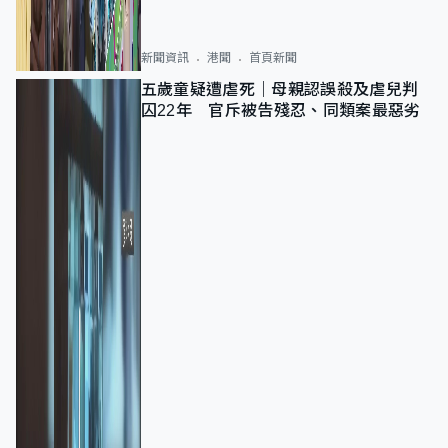
新聞資訊
港聞
首頁新聞
五歲童疑遭虐死｜母親認誤殺及虐兒判
囚22年 官斥被告殘忍、同類案最惡劣