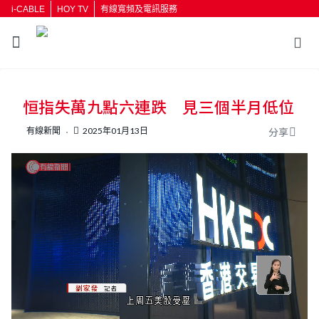
i-CABLE
HOY TV
有線寬頻及電訊服務
返回
恒指失萬九點六連跌 見三個半月低位
按輸入鍵開始搜尋
有線新聞
2025年01月13日
分享
L
U
o