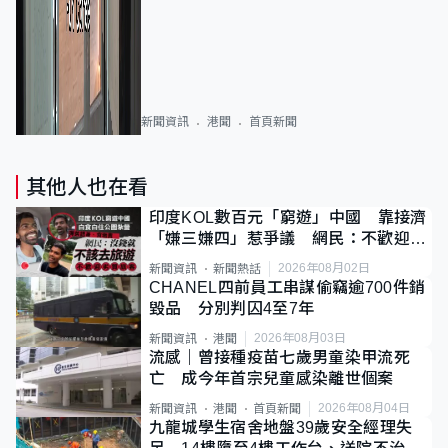
新聞資訊
港聞
首頁新聞
其他人也在看
印度KOL數百元「窮遊」中國 靠接濟
「嫌三嫌四」惹爭議 網民：不歡迎劣
質旅客
2026年08月02日
新聞資訊
新聞熱話
CHANEL四前員工串謀偷竊逾700件銷
毀品 分別判囚4至7年
2026年08月03日
新聞資訊
港聞
流感｜曾接種疫苗七歲男童染甲流死
亡 成今年首宗兒童感染離世個案
2026年08月04日
新聞資訊
港聞
首頁新聞
九龍城學生宿舍地盤39歲安全經理失