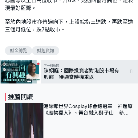
芯國際以全日高位收市，升6%，見逾四個月高位，是表
現最好藍籌。
至於內地股市亦普遍向下，上證綜指三連跌，再跌至逾
三個月低位，跌7點收市。
財金總覽
財經資訊
下一則新聞
陳翊庭：國際投資者對港股市場有
興趣 待適當時機重返
推薦閱讀
港隊奪世界Cosplay峰會總冠軍 神還原
《魔物獵人》、舞台融入獅子山 參賽
者：讓大家認識香港