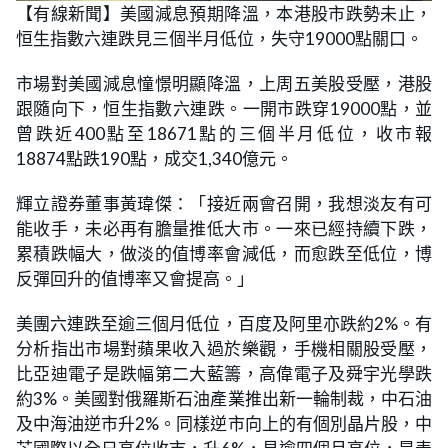
n
【有線新聞】美國減息預期降溫，本港股市跌勢未止，
a
m
d
u
恒生指數六連跌見三個半月低位，失守19000點關口。
e
t
d
e
:
2
市場對美國減息憧憬明顯降溫，上周五美股受壓，港股
7
.
跟隨向下，恒生指數六連跌。一開市跌穿19000點，並
2
7
曾跌近400點至18671點的三個半月低位，收市報
%
18874點跌190點，成交1,340億元。
輝立證券董事黃瑋傑：「接近兩會召開，我想淡友有可
能收手，未必再有膽量推低大市。一來已經持續下跌，
累積跌幅大，做淡的值博率會減低，而愈跌至低位，博
反彈回升的值博率又會提高。」
美團六連跌至逾三個月低位，百度及阿里亦跌約2%。有
分析指出市場對蘋果收入過於樂觀，手機相關股受壓，
比亞迪電子是跌幅第二大藍籌，高偉電子及舜宇光學跌
約3%。美國對俄羅斯石油產業推出新一輪制裁，中石油
及中海油逆市升2%。同樣逆市向上的有個別晶片股，中