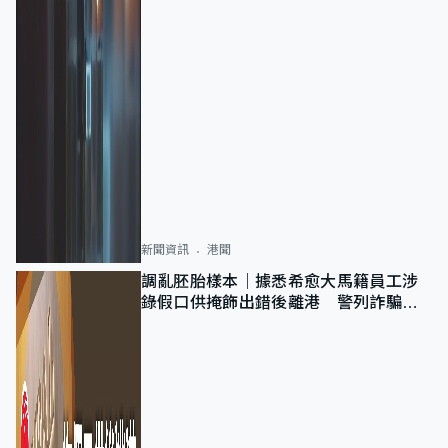
新聞資訊
港聞
調亂胚胎樣本｜據悉希愈大馬籍員工涉
錄假口供掩飾出錯後離港 警列詐騙
正通緝在逃人士