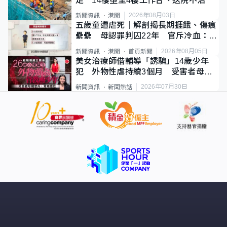
足 14樓墮至4樓工作台、送院不治
2026年08月03日
新聞資訊
港聞
五歲童遭虐死｜解剖揭長期捱餓、傷痕
纍纍 母認罪判囚22年 官斥冷血：同
類案最惡劣
2026年08月05日
新聞資訊
港聞
首頁新聞
美女治療師借輔導「誘騙」14歲少年
犯 外物性虐持續3個月 受害者母：
要保護其他人
2026年07月30日
新聞資訊
新聞熱話