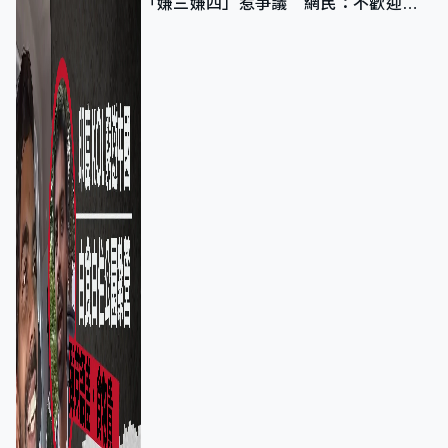
「嫌三嫌四」惹爭議 網民：不歡迎劣
質旅客