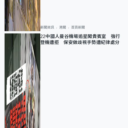
新聞資訊
港聞
首頁新聞
22中國人曼谷機場追星闖貴賓室 強行
登機遭拒 保安做歧視手勢遭紀律處分