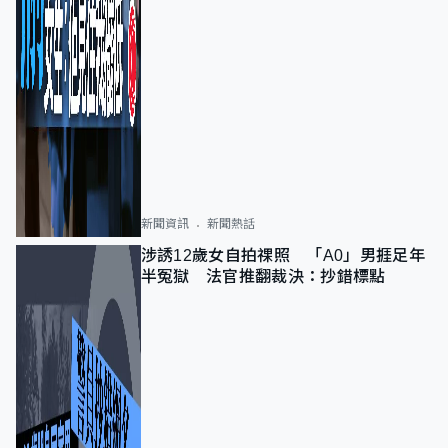
新聞資訊
新聞熱話
涉誘12歲女自拍祼照 「A0」男捱足年
半冤獄 法官推翻裁決：抄錯標點