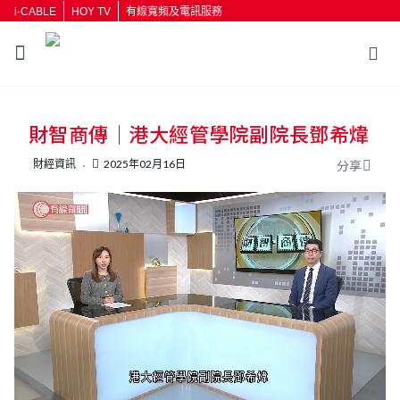
i-CABLE
HOY TV
有線寬頻及電訊服務
返回
財智商傳｜港大經管學院副院長鄧希煒
按輸入鍵開始搜尋
財經資訊
2025年02月16日
分享
L
U
o