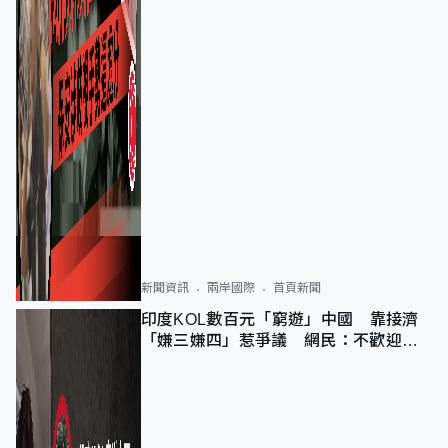
新聞資訊
兩岸國際
首頁新聞
印度KOL數百元「窮遊」中國 靠接濟
「嫌三嫌四」惹爭議 網民：不歡迎劣
質旅客