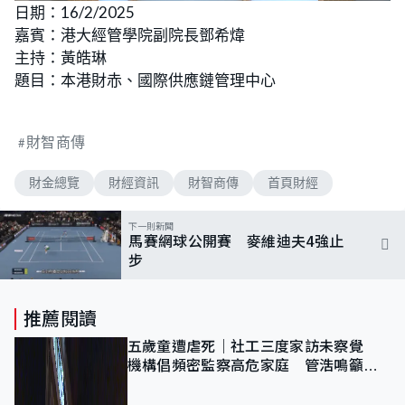
n
日期：16/2/2025
a
m
d
u
嘉賓：港大經管學院副院長鄧希煒
e
t
d
e
:
主持：黃皓琳
2
.
題目：本港財赤、國際供應鏈管理中心
0
5
%
財智商傳
財金總覽
財經資訊
財智商傳
首頁財經
下一則新聞
馬賽網球公開賽 麥維迪夫4強止
步
推薦閱讀
五歲童遭虐死｜社工三度家訪未察覺
機構倡頻密監察高危家庭 管浩鳴籲加
強跨部門協作