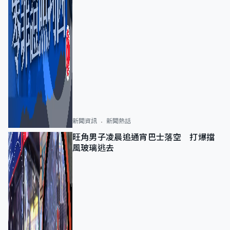
新聞資訊
新聞熱話
旺角男子凌晨追通宵巴士落空 打爆擋
風玻璃逃去