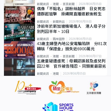
類案最惡劣
2026年08月05日
新聞資訊
港聞
首頁新聞
偶像「不點名」談粉絲越界 日女死忠
遭群起狙擊 掛繩開直播道歉後輕生
2026年08月06日
新聞資訊
新聞熱話
涉前年於新加坡機場傷人 港人母子分
別判囚半年、10日
2026年08月05日
新聞資訊
兩岸國際
43歲主婦墮內地公安電騙陷阱 分81次
轉賬「保證金」損失近6900萬元
2026年08月07日
新聞資訊
港聞
首頁新聞
五歲童疑遭虐死｜母親認誤殺及虐兒判
囚22年 官斥被告殘忍、同類案最惡劣
2026年08月05日
新聞資訊
港聞