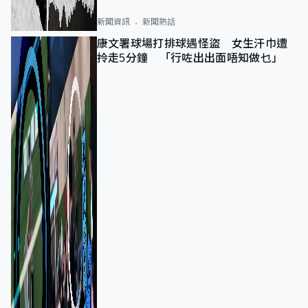
新聞資訊
新聞熱話
康文署球場打排球遇怪盜 女生汗巾遭
拎走5分鐘 「行咗出出面唔知做乜」