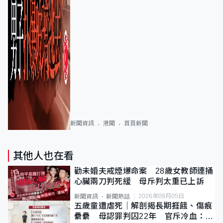
新聞資訊
港聞
首頁新聞
其他人也在看
勸未婚夫戒煙爆命案 28歲女教師連捅
心臟兩刀判死緩 母斥判太重已上訴
2026年08月05日
新聞資訊
新聞熱話
五歲童遭虐死｜解剖揭長期捱餓、傷痕
纍纍 母認罪判囚22年 官斥冷血：同