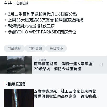
n
主持：黃皓琳
a
m
d
u
e
t
d
e
。2月二手獲利宗數按月微升1.6個百分點
:
9
。上周35大屋苑錄65宗買賣 按周回落近兩成
.
8
。親海駅周六推最後1伙三房
5
%
。參觀YOHO WEST PARKSIDE四房示位
財金總覽
財經資訊
每日樓市
下一則新聞
南韓首爾路陷 鐵騎士連人帶車墮
20米深坑 消防今尋獲屍體
推薦閱讀
五歲童遭虐死｜社工三度家訪未察覺
機構倡頻密監察高危家庭 管浩鳴籲加
強跨部門協作