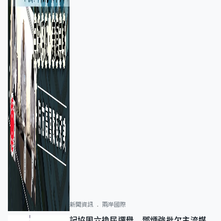
新聞資訊
兩岸國際
記協周六換屆選舉 鄧炳強批欠主流媒