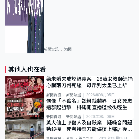
新聞資訊
港聞
其他人也在看
勸未婚夫戒煙爆命案 28歲女教師連捅
心臟兩刀判死緩 母斥判太重已上訴
2026年08月05日
新聞資訊
新聞熱話
偶像「不點名」談粉絲越界 日女死忠
遭群起狙擊 掛繩開直播道歉後輕生
2026年08月06日
新聞資訊
新聞熱話
黃大仙上邨傷人及自殺案 疑噪音問題
動殺機 死者持菜刀斬傷樓上鄰居後墮
斃
2026年08月08日
新聞資訊
港聞
首頁新聞