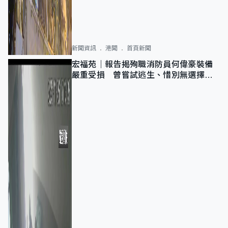
新聞資訊
港聞
首頁新聞
宏福苑｜報告揭殉職消防員何偉豪裝備
嚴重受損 曾嘗試逃生、惜別無選擇下
棄裝備墮樓