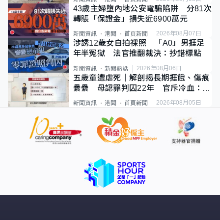
43歲主婦墮內地公安電騙陷阱 分81次
轉賬「保證金」損失近6900萬元
2026年08月07日
新聞資訊
港聞
首頁新聞
涉誘12歲女自拍祼照 「A0」男捱足
年半冤獄 法官推翻裁決：抄錯標點
2026年08月06日
新聞資訊
新聞熱話
五歲童遭虐死｜解剖揭長期捱餓、傷痕
纍纍 母認罪判囚22年 官斥冷血：同
類案最惡劣
2026年08月05日
新聞資訊
港聞
首頁新聞