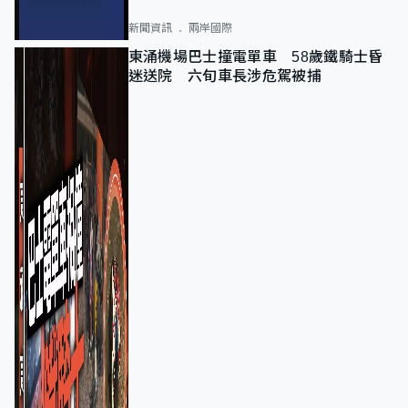
新聞資訊
兩岸國際
東涌機場巴士撞電單車 58歲鐵騎士昏
迷送院 六旬車長涉危駕被捕