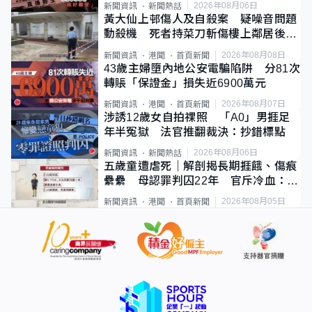
2026年08月06日
新聞資訊
新聞熱話
黃大仙上邨傷人及自殺案 疑噪音問題
動殺機 死者持菜刀斬傷樓上鄰居後墮
斃
2026年08月08日
新聞資訊
港聞
首頁新聞
43歲主婦墮內地公安電騙陷阱 分81次
轉賬「保證金」損失近6900萬元
2026年08月07日
新聞資訊
港聞
首頁新聞
涉誘12歲女自拍祼照 「A0」男捱足
年半冤獄 法官推翻裁決：抄錯標點
2026年08月06日
新聞資訊
新聞熱話
五歲童遭虐死｜解剖揭長期捱餓、傷痕
纍纍 母認罪判囚22年 官斥冷血：同
類案最惡劣
2026年08月05日
新聞資訊
港聞
首頁新聞