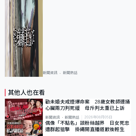
新聞資訊
新聞熱話
其他人也在看
勸未婚夫戒煙爆命案 28歲女教師連捅
心臟兩刀判死緩 母斥判太重已上訴
2026年08月05日
新聞資訊
新聞熱話
偶像「不點名」談粉絲越界 日女死忠
遭群起狙擊 掛繩開直播道歉後輕生