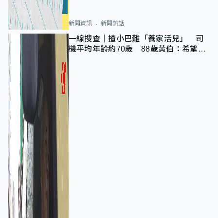
新聞資訊
新聞熱話
一線搜查｜揸小巴難「養家活兒」 司
機平均年齡約70歲 88歲黃伯：希望一
直揸落去