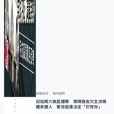
新聞資訊
兩岸國際
記協周六換屆選舉 鄧炳強批欠主流媒
體參選人 警告若違法定「釘死你」