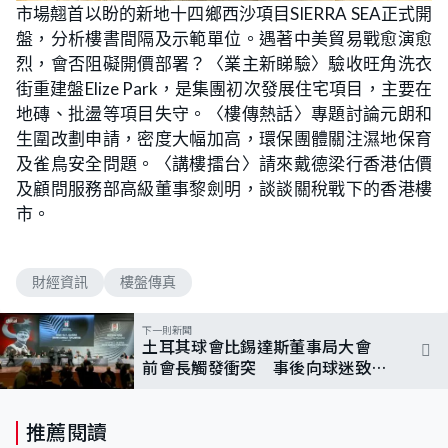
n
市場翹首以盼的新地十四鄉西沙項目SIERRA SEA正式開
a
m
d
u
盤，分析樓書間隔及示範單位。遇著中美貿易戰愈演愈
e
t
d
e
:
烈，會否阻礙開價部署？〈業主新睇驗〉驗收旺角洗衣
3
.
街重建盤Elize Park，是集團初次發展住宅項目，主要在
3
6
地磚、批盪等項目失守。〈樓傳熱話〉專題討論元朗和
%
生圍改劃申請，密度大幅加高，環保團體關注濕地保育
及雀鳥安全問題。〈講樓擂台〉請來戴德梁行香港估價
及顧問服務部高級董事黎劍明，談談關稅戰下的香港樓
市。
財經資訊
樓盤傳真
下一則新聞
土耳其球會比錫達斯董事局大會
前會長觸發衝突 事後向球迷致
歉
推薦閱讀