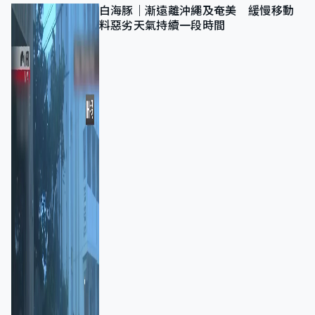
白海豚｜漸遠離沖繩及奄美 緩慢移動
料惡劣天氣持續一段時間