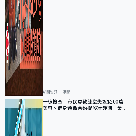
新聞資訊
港聞
一線搜查｜市民買教練堂失近$200萬
美容、健身預繳合約擬設冷靜期 業界
憂退款計法對商戶不公