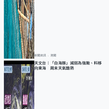
新聞資訊
港聞
天文台：「白海豚」減弱為強颱、料移
向東海 周末天氣酷熱