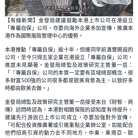
L
U
o
n
【有線新聞】金發局建議鼓勵本港上市公司在港設立
a
m
d
u
「專屬自保」公司，亦要向海外企業多加宣傳，推廣本
e
t
d
e
:
港作為國際風險管理中心的優勢。
1
9
.
本港推動「專屬自保」逾十年，但連同早前滙豐開設的
2
9
公司，至今只得五家企業在港設立「專屬自保」公司，
%
進度未見顯著。金發局總監及政策研究主管董一岳：
「『專屬自保』公司的本質一定要有區域總部概念，很
多財富500強的公司很多都是歐美背景為主，以致好多
時都由歐美去做。」
金發局總監及政策研究主管董一岳接受本台《財智．商
傳》訪問時認為，本港對相關保險的認知度有待提升，
建議先行游說已上市公司成立，亦要加強對外宣傳，
「可配合投資推廣署或引進重點企業辦公室，如能配合
他們招商引資的動力去不同地方，中東、東南亞、歐