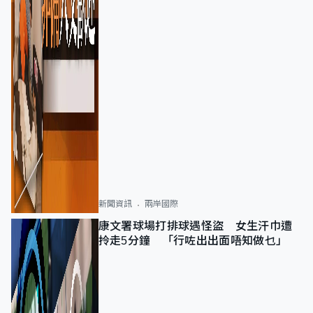
新聞資訊
兩岸國際
康文署球場打排球遇怪盜 女生汗巾遭
拎走5分鐘 「行咗出出面唔知做乜」