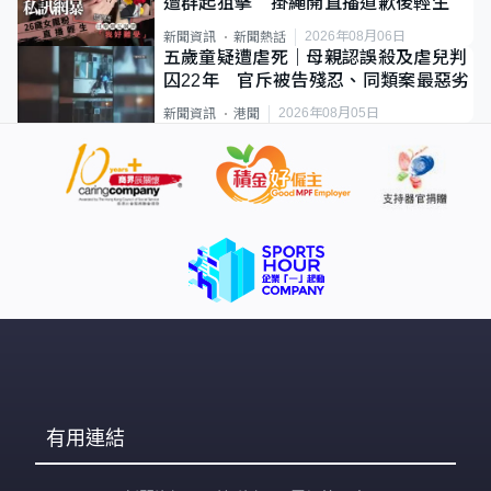
遭群起狙擊 掛繩開直播道歉後輕生
2026年08月06日
新聞資訊
新聞熱話
五歲童疑遭虐死｜母親認誤殺及虐兒判
囚22年 官斥被告殘忍、同類案最惡劣
2026年08月05日
新聞資訊
港聞
有用連結