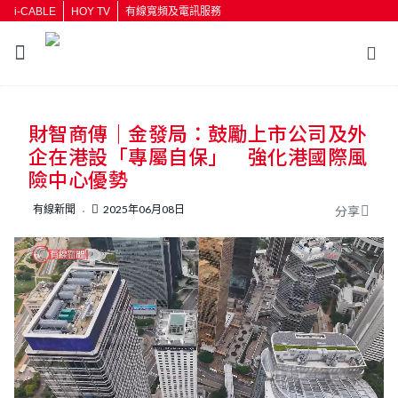
i-CABLE
HOY TV
有線寬頻及電訊服務
返回
財智商傳｜金發局：鼓勵上市公司及外
按輸入鍵開始搜尋
企在港設「專屬自保」 強化港國際風
險中心優勢
有線新聞
2025年06月08日
分享