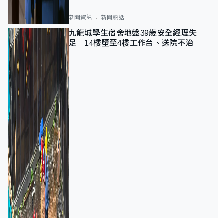
新聞資訊
新聞熱話
九龍城學生宿舍地盤39歲安全經理失
足 14樓墮至4樓工作台、送院不治