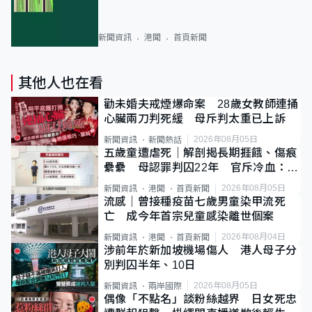
新聞資訊
港聞
首頁新聞
其他人也在看
勸未婚夫戒煙爆命案 28歲女教師連捅
心臟兩刀判死緩 母斥判太重已上訴
2026年08月05日
新聞資訊
新聞熱話
五歲童遭虐死｜解剖揭長期捱餓、傷痕
纍纍 母認罪判囚22年 官斥冷血：同
類案最惡劣
2026年08月05日
新聞資訊
港聞
首頁新聞
流感｜曾接種疫苗七歲男童染甲流死
亡 成今年首宗兒童感染離世個案
2026年08月04日
新聞資訊
港聞
首頁新聞
涉前年於新加坡機場傷人 港人母子分
別判囚半年、10日
2026年08月05日
新聞資訊
兩岸國際
偶像「不點名」談粉絲越界 日女死忠