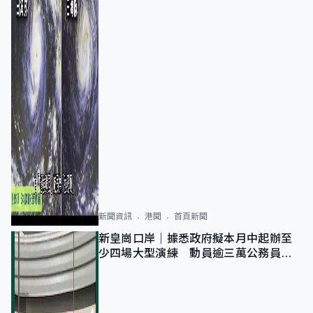
新聞資訊
港聞
首頁新聞
新皇崗口岸｜據悉政府擬本月中起辦至
少四場大型演練 動員逾三萬公務員人
次測試