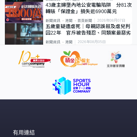
43歲主婦墮內地公安電騙陷阱 分81次
轉賬「保證金」損失近6900萬元
2026年08月07日
新聞資訊
港聞
首頁新聞
五歲童疑遭虐死｜母親認誤殺及虐兒判
囚22年 官斥被告殘忍、同類案最惡劣
2026年08月05日
新聞資訊
港聞
有用連結