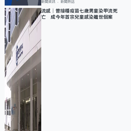
新聞資訊
新聞熱話
流感｜曾接種疫苗七歲男童染甲流死
亡 成今年首宗兒童感染離世個案