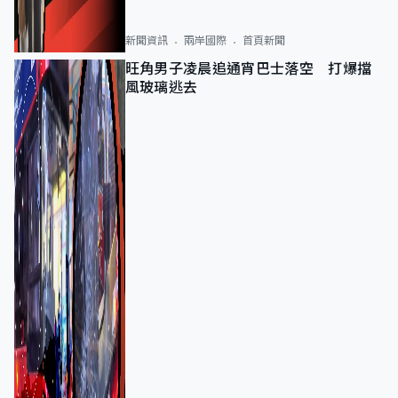
新聞資訊
兩岸國際
首頁新聞
旺角男子凌晨追通宵巴士落空 打爆擋
風玻璃逃去