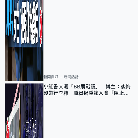
新聞資訊
新聞熱話
小紅書大曬「BB展戰績」 博主：後悔
沒帶行李箱 職員揭重複入會「阻止唔
到」