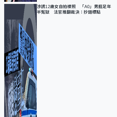
涉誘12歲女自拍祼照 「A0」男捱足年
半冤獄 法官推翻裁決：抄錯標點