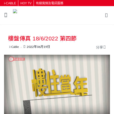
i-CABLE
HOY TV
有線寬頻及電訊服務
返回
樓盤傳真 18/6/2022 第四節
按輸入鍵開始搜尋
i-Cable
2022年06月19日
分享
L
U
o