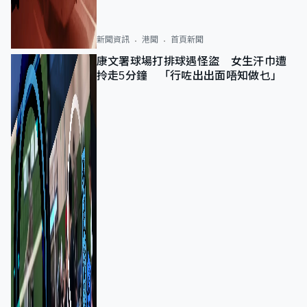
新聞資訊
港聞
首頁新聞
康文署球場打排球遇怪盜 女生汗巾遭
拎走5分鐘 「行咗出出面唔知做乜」