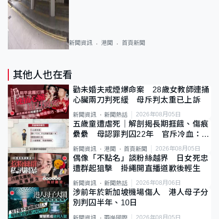
新聞資訊
港聞
首頁新聞
其他人也在看
勸未婚夫戒煙爆命案 28歲女教師連捅
心臟兩刀判死緩 母斥判太重已上訴
2026年08月05日
新聞資訊
新聞熱話
五歲童遭虐死｜解剖揭長期捱餓、傷痕
纍纍 母認罪判囚22年 官斥冷血：同
類案最惡劣
2026年08月05日
新聞資訊
港聞
首頁新聞
偶像「不點名」談粉絲越界 日女死忠
遭群起狙擊 掛繩開直播道歉後輕生
2026年08月06日
新聞資訊
新聞熱話
涉前年於新加坡機場傷人 港人母子分
別判囚半年、10日
2026年08月05日
新聞資訊
兩岸國際