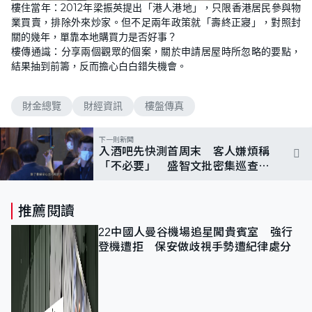
n
樓住當年：2012年梁振英提出「港人港地」，只限香港居民參與物
a
m
d
u
業買賣，排除外來炒家。但不足兩年政策就「壽終正寢」，對照封
e
t
d
e
關的幾年，單靠本地購買力是否好事？
:
1
樓傳通識：分享兩個觀眾的個案，關於申請居屋時所忽略的要點，
2
結果抽到前籌，反而擔心白白錯失機會。
.
3
9
%
財金總覽
財經資訊
樓盤傳真
下一則新聞
入酒吧先快測首周末 客人嫌煩稱
「不必要」 盛智文批密集巡查影
響生意
推薦閱讀
22中國人曼谷機場追星闖貴賓室 強行
登機遭拒 保安做歧視手勢遭紀律處分