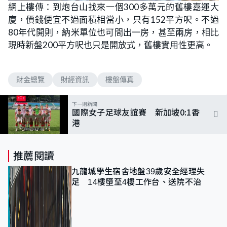
網上樓傳：到炮台山找來一個300多萬元的舊樓嘉運大
廈，價錢便宜不過面積相當小，只有152平方呎。不過
80年代開則，納米單位也可間出一房，甚至兩房，相比
現時新盤200平方呎也只是開放式，舊樓實用性更高。
財金總覽
財經資訊
樓盤傳真
下一則新聞
國際女子足球友誼賽 新加坡0:1香
港
推薦閱讀
九龍城學生宿舍地盤39歲安全經理失
足 14樓墮至4樓工作台、送院不治