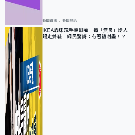
新聞資訊
新聞熱話
IKEA霸床玩手機瞓著 遭「無良」途人
踢走雙鞋 網民驚訝：冇著襪咁盡！？