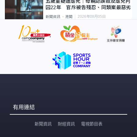
五歲童疑遭虐死｜母親認誤殺及虐兒判
囚22年 官斥被告殘忍、同類案最惡劣
2026年08月05日
新聞資訊
港聞
有用連結
新聞資訊
財經資訊
電視節目表