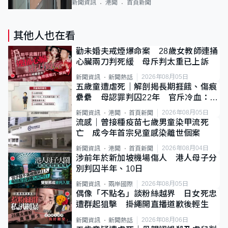
新聞資訊
港聞
首頁新聞
其他人也在看
勸未婚夫戒煙爆命案 28歲女教師連捅
心臟兩刀判死緩 母斥判太重已上訴
2026年08月05日
新聞資訊
新聞熱話
五歲童遭虐死｜解剖揭長期捱餓、傷痕
纍纍 母認罪判囚22年 官斥冷血：同
類案最惡劣
2026年08月05日
新聞資訊
港聞
首頁新聞
流感｜曾接種疫苗七歲男童染甲流死
亡 成今年首宗兒童感染離世個案
2026年08月04日
新聞資訊
港聞
首頁新聞
涉前年於新加坡機場傷人 港人母子分
別判囚半年、10日
2026年08月05日
新聞資訊
兩岸國際
偶像「不點名」談粉絲越界 日女死忠
遭群起狙擊 掛繩開直播道歉後輕生
2026年08月06日
新聞資訊
新聞熱話