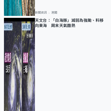
新聞資訊
港聞
天文台：「白海豚」減弱為強颱、料移
向東海 周末天氣酷熱