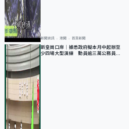
新聞資訊
港聞
首頁新聞
新皇崗口岸｜據悉政府擬本月中起辦至
少四場大型演練 動員逾三萬公務員人
次測試