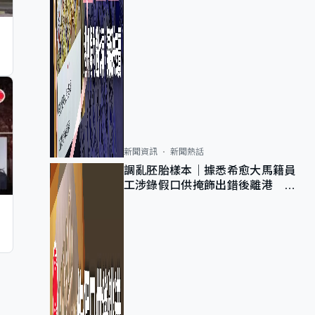
新聞資訊
新聞熱話
調亂胚胎樣本｜據悉希愈大馬籍員
工涉錄假口供掩飾出錯後離港 警
列詐騙 正通緝在逃人士