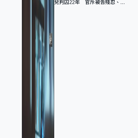
兒判囚22年 官斥被告殘忍、同
類案最惡劣