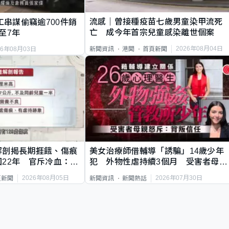
流感｜曾接種疫苗七歲男童染甲流死
工串謀偷竊逾700件銷
亡 成今年首宗兒童感染離世個案
至7年
2026年08月04日
新聞資訊
港聞
首頁新聞
26年08月03日
解剖揭長期捱餓、傷痕
美女治療師借輔導「誘騙」14歲少年
22年 官斥冷血：同
犯 外物性虐持續3個月 受害者母：
要保護其他人
2026年08月05日
2026年07月30日
頁新聞
新聞資訊
新聞熱話