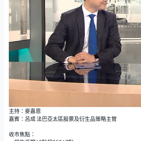
L
U
o
n
主持：麥嘉恩
a
m
d
u
e
t
嘉賓：呂成 法巴亞太區股票及衍生品策略主管
d
e
:
2
.
8
收市焦點：
1
%