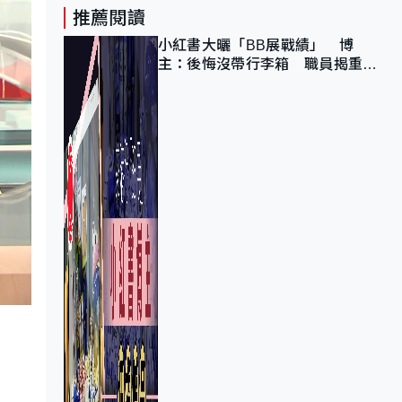
推薦閱讀
小紅書大曬「BB展戰績」 博
主：後悔沒帶行李箱 職員揭重複
入會「阻止唔到」