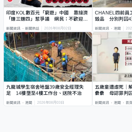
印度KOL數百元「窮遊」中國 靠接濟
CHANEL四前員
「嫌三嫌四」惹爭議 網民：不歡迎劣
毀品 分別判囚4
質旅客
2026年08月02日
20
新聞資訊
新聞熱話
新聞資訊
港聞
九龍城學生宿舍地盤39歲安全經理失
五歲童遭虐死｜
足 14樓墮至4樓工作台、送院不治
纍纍 母認罪判囚
類案最惡劣
2026年08月03日
新聞資訊
港聞
新聞資訊
港聞
首