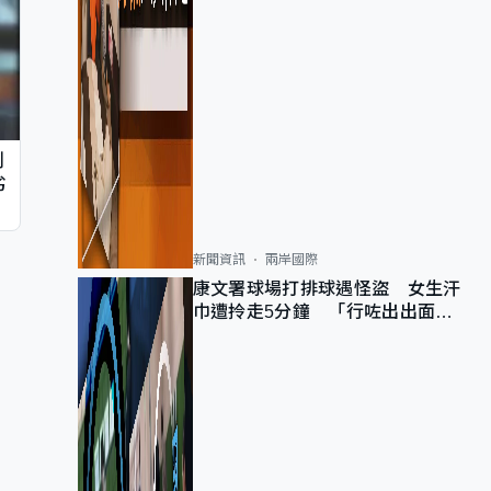
判
劣
新聞資訊
兩岸國際
康文署球場打排球遇怪盜 女生汗
巾遭拎走5分鐘 「行咗出出面唔
知做乜」