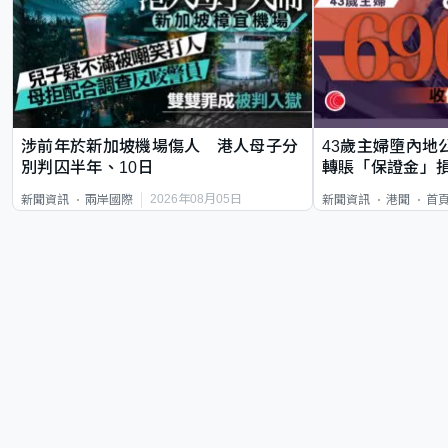
涉前年於新加坡機場傷人 港人母子分
43歲主婦墮內地
別判囚半年、10日
轉賬「保證金」損
2026年08月05日
新聞資訊
兩岸國際
新聞資訊
港聞
首