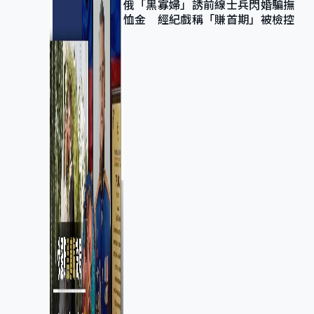
俄「黑寡婦」誘前線士兵閃婚騙撫
恤金 經紀戲稱「賺首期」被檢控