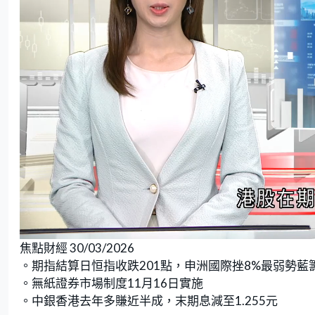
L
U
o
n
焦點財經 30/03/2026
a
m
d
u
e
t
。期指結算日恒指收跌201點，申洲國際挫8%最弱勢藍
d
e
:
。無紙證券市場制度11月16日實施
7
.
5
。中銀香港去年多賺近半成，末期息減至1.255元
7
%