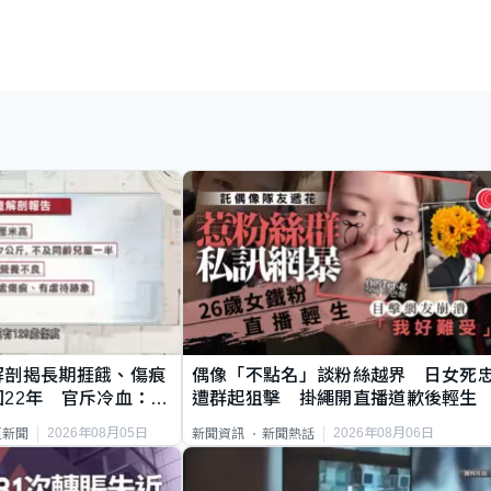
解剖揭長期捱餓、傷痕
偶像「不點名」談粉絲越界 日女死
22年 官斥冷血：同
遭群起狙擊 掛繩開直播道歉後輕生
2026年08月05日
2026年08月06日
頁新聞
新聞資訊
新聞熱話