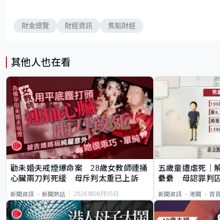
財金總覽
財經資訊
焦點財經
其他人也在看
勸未婚夫戒煙爆命案 28歲女教師連捅
五歲童遭虐死｜
心臟兩刀判死緩 母斥判太重已上訴
纍纍 母認罪判囚
類案最惡劣
2026年08月05日
新聞資訊
新聞熱話
新聞資訊
港聞
首