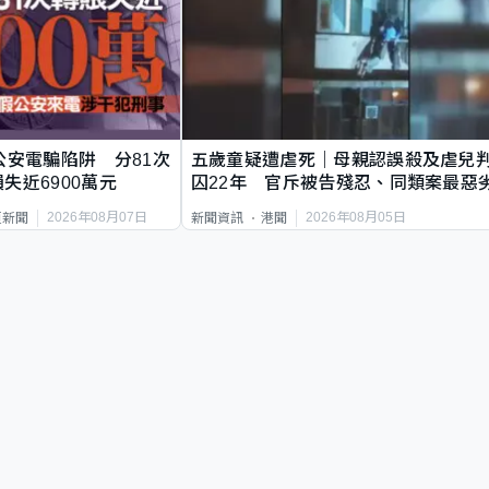
公安電騙陷阱 分81次
五歲童疑遭虐死｜母親認誤殺及虐兒
失近6900萬元
囚22年 官斥被告殘忍、同類案最惡
2026年08月07日
2026年08月05日
頁新聞
新聞資訊
港聞