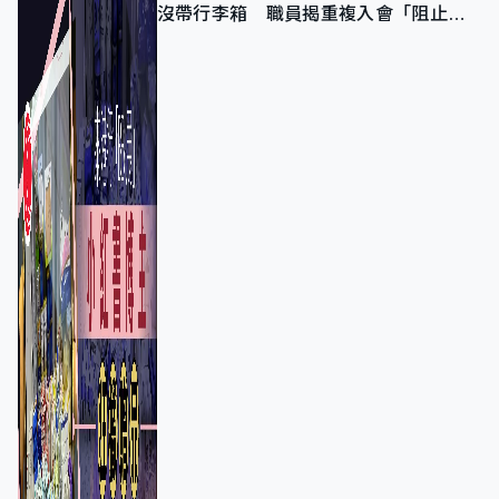
沒帶行李箱 職員揭重複入會「阻止唔
到」