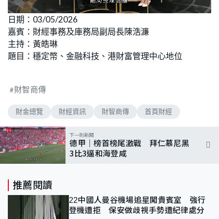
L
U
o
n
日期：03/05/2026
a
m
d
u
嘉賓：財經事務及庫務局副局長陳浩濂
e
t
d
e
:
主持：黃皓琳
2
.
題目：穩定幣、金融科技、港財富管理中心地位
2
1
%
財智商傳
財金總覽
財經資訊
財智商傳
首頁財經
下一則新聞
德甲｜榜首榜尾激戰 拜仁慕尼黑
3比3逼和海登咸
推薦閱讀
22中國人曼谷機場追星闖貴賓室 強行
登機遭拒 保安做歧視手勢遭紀律處分