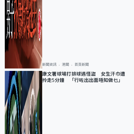
新聞資訊
港聞
首頁新聞
康文署球場打排球遇怪盜 女生汗巾遭
拎走5分鐘 「行咗出出面唔知做乜」