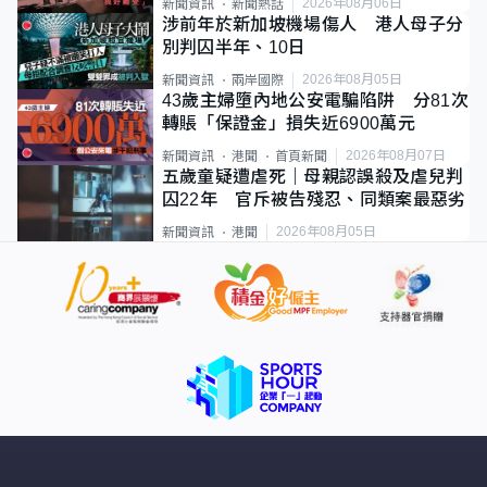
2026年08月06日
新聞資訊
新聞熱話
涉前年於新加坡機場傷人 港人母子分
別判囚半年、10日
2026年08月05日
新聞資訊
兩岸國際
43歲主婦墮內地公安電騙陷阱 分81次
轉賬「保證金」損失近6900萬元
2026年08月07日
新聞資訊
港聞
首頁新聞
五歲童疑遭虐死｜母親認誤殺及虐兒判
囚22年 官斥被告殘忍、同類案最惡劣
2026年08月05日
新聞資訊
港聞