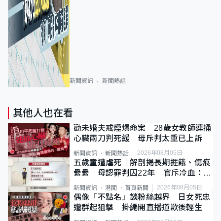
新聞資訊
新聞熱話
其他人也在看
勸未婚夫戒煙爆命案 28歲女教師連捅
心臟兩刀判死緩 母斥判太重已上訴
2026年08月05日
新聞資訊
新聞熱話
五歲童遭虐死｜解剖揭長期捱餓、傷痕
纍纍 母認罪判囚22年 官斥冷血：同
類案最惡劣
2026年08月05日
新聞資訊
港聞
首頁新聞
偶像「不點名」談粉絲越界 日女死忠
遭群起狙擊 掛繩開直播道歉後輕生