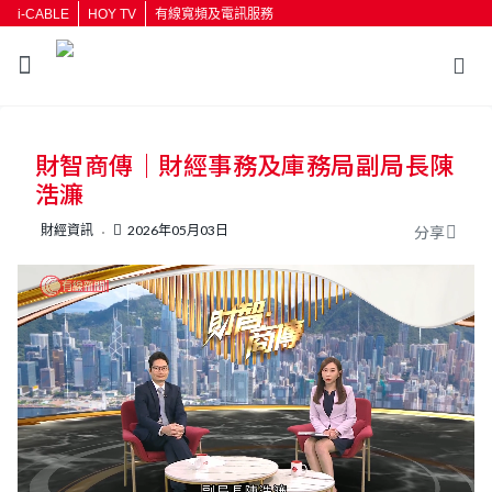
i-CABLE
HOY TV
有線寬頻及電訊服務
返回
財智商傳｜財經事務及庫務局副局長陳
按輸入鍵開始搜尋
浩濂
財經資訊
2026年05月03日
分享