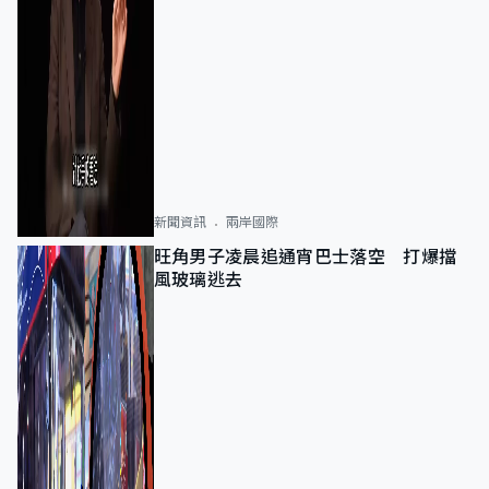
新聞資訊
兩岸國際
旺角男子凌晨追通宵巴士落空 打爆擋
風玻璃逃去