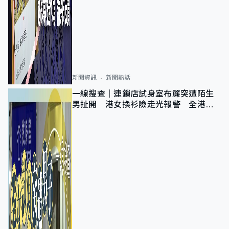
新聞資訊
新聞熱話
一線搜查｜連鎖店試身室布簾突遭陌生
男扯開 港女換衫險走光報警 全港分
店急換實體門