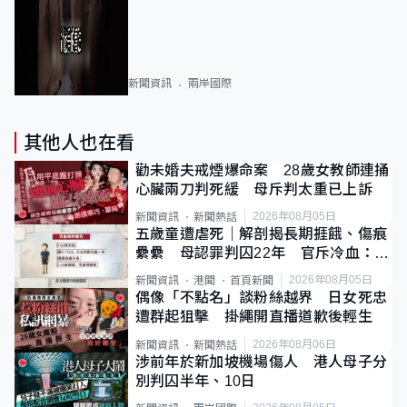
新聞資訊
兩岸國際
其他人也在看
勸未婚夫戒煙爆命案 28歲女教師連捅
心臟兩刀判死緩 母斥判太重已上訴
2026年08月05日
新聞資訊
新聞熱話
五歲童遭虐死｜解剖揭長期捱餓、傷痕
纍纍 母認罪判囚22年 官斥冷血：同
類案最惡劣
2026年08月05日
新聞資訊
港聞
首頁新聞
偶像「不點名」談粉絲越界 日女死忠
遭群起狙擊 掛繩開直播道歉後輕生
2026年08月06日
新聞資訊
新聞熱話
涉前年於新加坡機場傷人 港人母子分
別判囚半年、10日