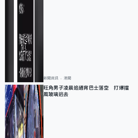
新聞資訊
港聞
旺角男子凌晨追通宵巴士落空 打爆擋
風玻璃逃去