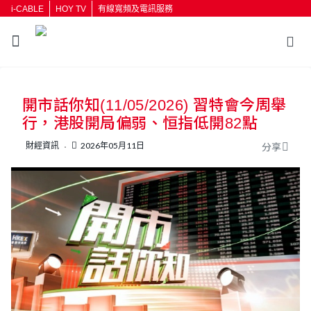
i-CABLE
HOY TV
有線寬頻及電訊服務
開市話你知(11/05/2026) 習特會今周舉
行，港股開局偏弱、恒指低開82點
財經資訊
2026年05月11日
分享