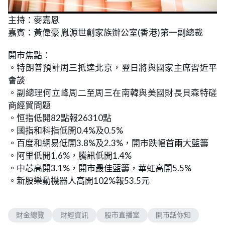
主持：麥嘉恩
嘉賓：黃偉豪 胤源世創家族辦公室(香港)第一副總裁
開市焦點：
。特朗普預計周三抵達北京，翌日將與國家主席習近平
會談
。副總理何立峰周二至周三在南韓與美國財長貝森特磋
商經貿問題
。恒指低開82點報26310點
。國指和科指低開0.4%及0.5%
。百度和網易低開3.8%及2.3%，開市跌幅首兩大藍籌
。阿里低開1.6%，騰訊低開1.4%
。中芯高開3.1%，開市最佳藍籌，華虹高開5.5%
。新股樂動機器人高開102%報53.5元
財金總覽
財經資訊
股市直播室
開市話你知