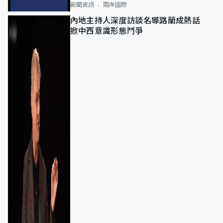
新聞資訊
兩岸國際
內地主持人深度訪談名導路蘭成熱話
掀中西意識形態鬥爭