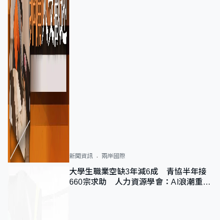
新聞資訊
兩岸國際
大學生職業空缺3年減6成 青協半年接
660宗求助 人力資源學會：AI浪潮重整
職位需求