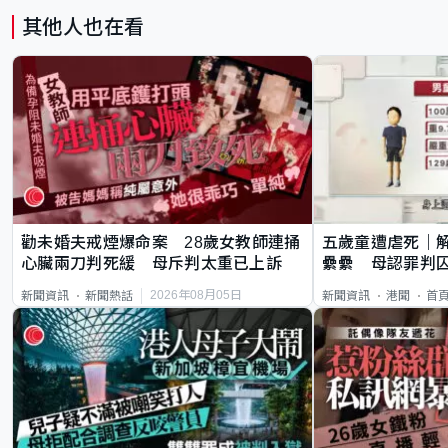
其他人也在看
勸未婚夫戒煙爆命案 28歲女教師連捅
五歲童遭虐死｜
心臟兩刀判死緩 母斥判太重已上訴
纍纍 母認罪判囚
類案最惡劣
2026年08月05日
新聞資訊
新聞熱話
新聞資訊
港聞
首