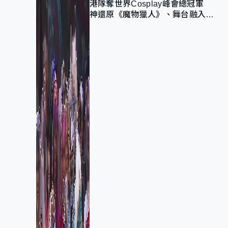
港隊奪世界Cosplay峰會總冠軍
神還原《魔物獵人》、舞台融入獅
子山 參賽者：讓大家認識香港