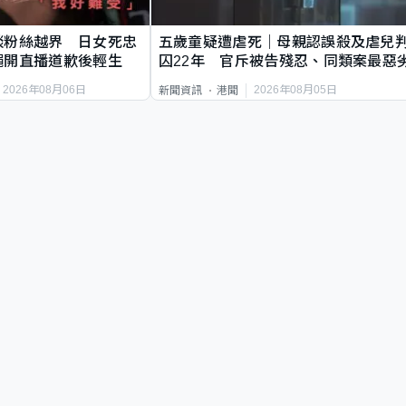
談粉絲越界 日女死忠
五歲童疑遭虐死｜母親認誤殺及虐兒
繩開直播道歉後輕生
囚22年 官斥被告殘忍、同類案最惡
2026年08月06日
2026年08月05日
新聞資訊
港聞