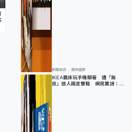
判
劣
新聞資訊
兩岸國際
IKEA霸床玩手機瞓著 遭「無
良」途人踢走雙鞋 網民驚訝：冇
著襪咁盡！？