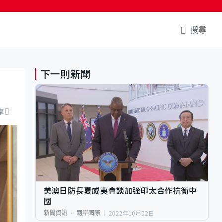
搜尋
下一則新聞
享
美澳日防長夏威夷會談加強印太合作抗衡中
國
2022年10月02日
新聞資訊
兩岸國際