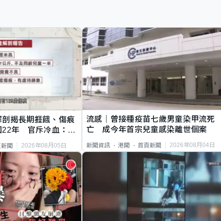
流感｜曾接種疫苗七歲男童染甲流死
解剖揭長期捱餓、傷痕
亡 成今年首宗兒童感染離世個案
22年 官斥冷血：同
2026年08月04日
新聞資訊
港聞
首頁新聞
2026年08月05日
頁新聞