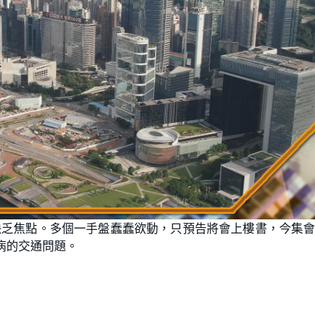
缺乏焦點。多個一手盤蠢蠢欲動，只預告將會上樓書，今集
人詬病的交通問題。