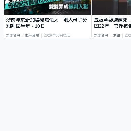
涉前年於新加坡機場傷人 港人母子分
五歲童疑遭虐死
別判囚半年、10日
囚22年 官斥被
2026年08月05日
20
新聞資訊
兩岸國際
新聞資訊
港聞