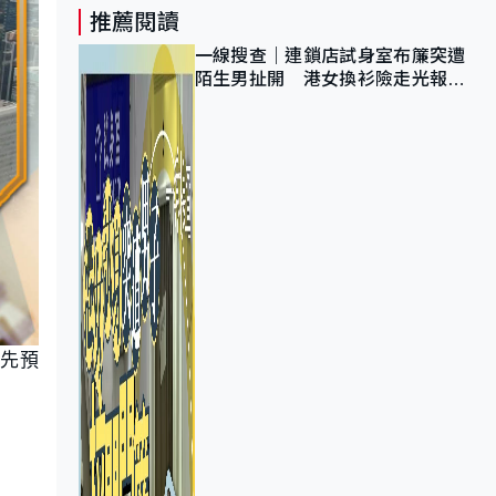
推薦閱讀
一線搜查｜連鎖店試身室布簾突遭
陌生男扯開 港女換衫險走光報
警 全港分店急換實體門
會先預