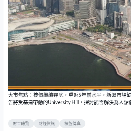
大市焦點：樓價繼續尋底，重返5年前水平，新盤市場
告將受基建帶動的University Hill，探討能否解決為
財金總覽
財經資訊
樓盤傳真