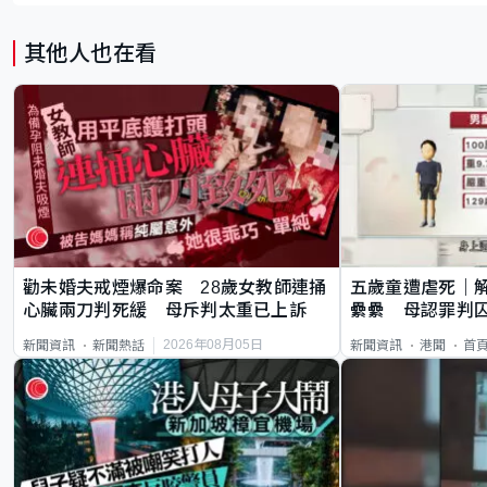
其他人也在看
勸未婚夫戒煙爆命案 28歲女教師連捅
五歲童遭虐死｜
心臟兩刀判死緩 母斥判太重已上訴
纍纍 母認罪判囚
類案最惡劣
2026年08月05日
新聞資訊
新聞熱話
新聞資訊
港聞
首