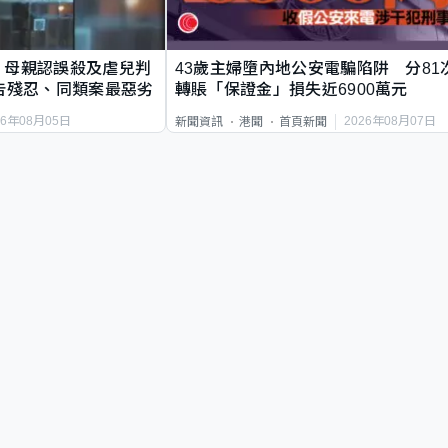
｜母親認誤殺及虐兒判
43歲主婦墮內地公安電騙陷阱 分81
告殘忍、同類案最惡劣
轉賬「保證金」損失近6900萬元
26年08月05日
2026年08月07日
新聞資訊
港聞
首頁新聞