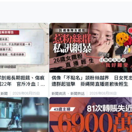
解剖揭長期捱餓、傷痕
偶像「不點名」談粉絲越界 日女死
22年 官斥冷血：同
遭群起狙擊 掛繩開直播道歉後輕生
2026年08月05日
2026年08月06日
頁新聞
新聞資訊
新聞熱話