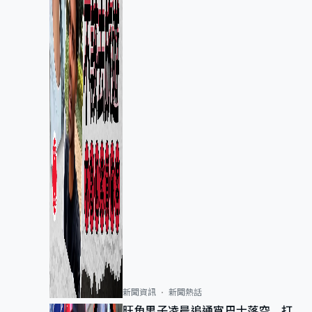
新聞資訊
新聞熱話
旺角男子凌晨追通宵巴士落空 打