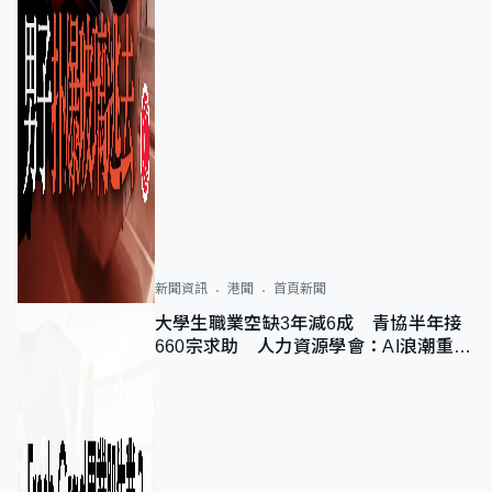
新聞資訊
港聞
首頁新聞
大學生職業空缺3年減6成 青協半年接
660宗求助 人力資源學會：AI浪潮重整
職位需求