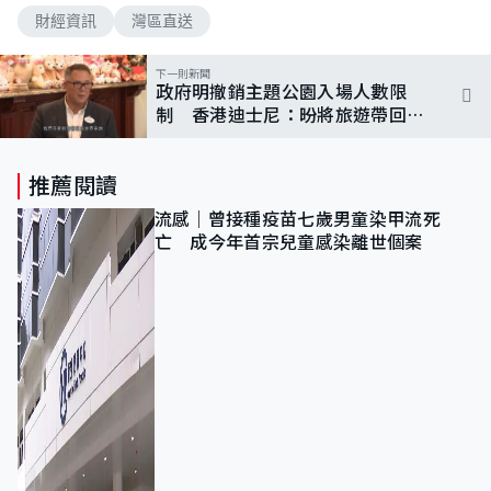
財經資訊
灣區直送
下一則新聞
政府明撤銷主題公園入場人數限
制 香港迪士尼：昐將旅遊帶回香
港
推薦閱讀
流感｜曾接種疫苗七歲男童染甲流死
亡 成今年首宗兒童感染離世個案