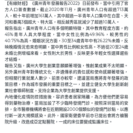
【有線財經】《廣州青年發展報告2022》日前發布，當中引用了官
方人口普查數據。截止2020年11月，廣州青年人口有超過713萬
人，較十年前增加161萬人，其中超過一半青年人口集中在白雲、天
河和番禺3個超大、特大區，相反越秀區就減少了超過10萬人。
報告指出，廣州青年人口有多個明顯特徵，其中教育程度方面，約
45%青年人具大學程度，當中女性比例為49.96%，較男性的
40.75%為高。婚姻狀況方面，30至34歲青年中有26.22%未婚，反
映晚婚情況愈來愈明顯，當中男性比例較女性高。不過從20至24歲
未婚比例增幅來看，女性則大於男性，反映更多年輕女性選擇遲些
才結婚。
報告又指，廣州大學生創業意願顯著增強，惟創業成果不太明顯。
另外廣州青年對傳統文化、非遺傳承的責任感和使命感顯著增強，
但相關行業就業人數少、前景亦較窄，建議當局應將青年發展的政
策目標，作為城市發展的重要目標之一，並建立健全大學生創新創
業社會導師制度，支持企業為大學生創業提供支援。
內地優化疫情防控措施後，容許患者居家隔離，為方便他們更容易
得到藥物治療，當局加設了不少臨時發燒門診。按照深圳當局的安
排，全市醫療機構將會在近期開設2000個類似的發燒門診點，以應
付新一波大規模感染。此外，國家衛健委早前亦已提出會將方艙醫
院升級，改造成亞定點醫院，一成的床位要變成監護床位。