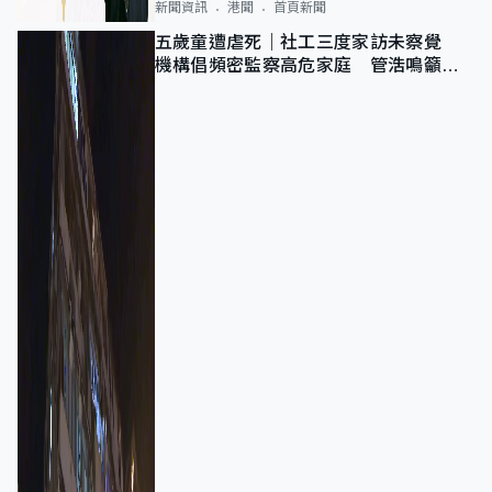
新聞資訊
港聞
首頁新聞
五歲童遭虐死｜社工三度家訪未察覺
機構倡頻密監察高危家庭 管浩鳴籲加
強跨部門協作