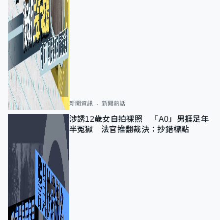
新聞資訊
新聞熱話
涉誘12歲女自拍祼照 「A0」男捱足年
半冤獄 法官推翻裁決：抄錯標點