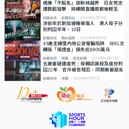
偶像「不點名」談粉絲越界 日女死忠
遭群起狙擊 掛繩開直播道歉後輕生
2026年08月06日
新聞資訊
新聞熱話
涉前年於新加坡機場傷人 港人母子分
別判囚半年、10日
2026年08月05日
新聞資訊
兩岸國際
43歲主婦墮內地公安電騙陷阱 分81次
轉賬「保證金」損失近6900萬元
2026年08月07日
新聞資訊
港聞
首頁新聞
五歲童疑遭虐死｜母親認誤殺及虐兒判
囚22年 官斥被告殘忍、同類案最惡劣
2026年08月05日
新聞資訊
港聞