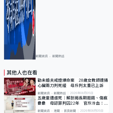
新聞資訊
新聞熱話
其他人也在看
勸未婚夫戒煙爆命案 28歲女教師連捅
心臟兩刀判死緩 母斥判太重已上訴
2026年08月05日
新聞資訊
新聞熱話
五歲童遭虐死｜解剖揭長期捱餓、傷痕
纍纍 母認罪判囚22年 官斥冷血：同
類案最惡劣
2026年08月05日
新聞資訊
港聞
首頁新聞