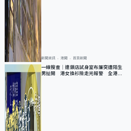
新聞資訊
港聞
首頁新聞
一線搜查｜連鎖店試身室布簾突遭陌生
男扯開 港女換衫險走光報警 全港分
店急換實體門