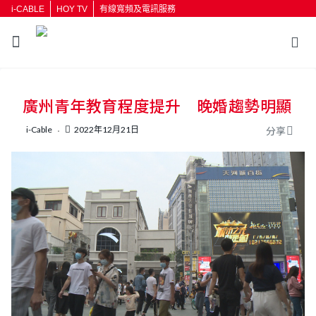
i-CABLE
HOY TV
有線寬頻及電訊服務
返回
廣州青年教育程度提升 晚婚趨勢明顯
按輸入鍵開始搜尋
i-Cable
2022年12月21日
分享