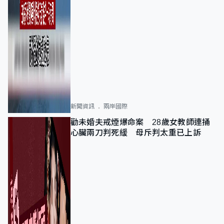
新聞資訊
兩岸國際
勸未婚夫戒煙爆命案 28歲女教師連捅
心臟兩刀判死緩 母斥判太重已上訴