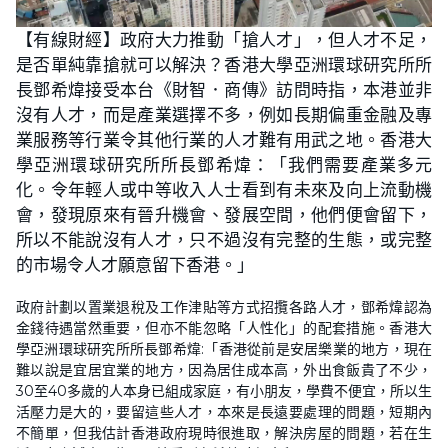
【有線財經】政府大力推動「搶人才」，但人才不足，
是否單純靠搶就可以解決？香港大學亞洲環球研究所所
長鄧希煒接受本台《財智．商傳》訪問時指，本港並非
沒有人才，而是產業選擇不多，例如長期偏重金融及專
業服務等行業令其他行業的人才難有用武之地。香港大
學亞洲環球研究所所長鄧希煒：「我們需要產業多元
化。令年輕人或中等收入人士看到有未來及向上流動機
會，發現原來有晉升機會、發展空間，他們便會留下，
所以不能說沒有人才，只不過沒有完整的生態，或完整
的市場令人才願意留下香港。」
政府計劃以置業退稅及工作津貼等方式招攬各路人才，鄧希煒認為
金錢待遇當然重要，但亦不能忽略「人性化」的配套措施。香港大
學亞洲環球研究所所長鄧希煒:「香港從前是安居樂業的地方，現在
難以說是宜居宜業的地方，因為居住成本高，外出食飯貴了不少，
30至40多歲的人本身已組成家庭，有小朋友，學費不便宜，所以生
活壓力是大的，要留這些人才，本來是長遠要處理的問題，短期內
不簡單，但我估計香港政府現時很進取，解決房屋的問題，若在生