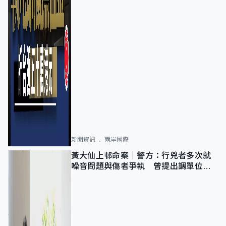
新聞資訊
兩岸國際
黃大仙上邨命案｜警方：行兇者多次就
噪音問題與傷者爭執 曾提出調單位已
獲批