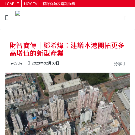
i-CABLE
HOY TV
有線寬頻及電訊服務
返回
財智商傳｜鄧希煒：建議本港開拓更多
按輸入鍵開始搜尋
高增值的新型產業
i-Cable
2023年02月03日
分享