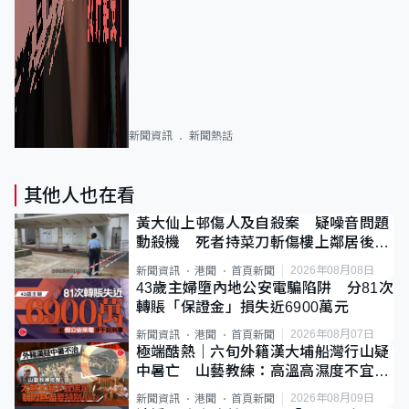
新聞資訊
新聞熱話
其他人也在看
黃大仙上邨傷人及自殺案 疑噪音問題
動殺機 死者持菜刀斬傷樓上鄰居後墮
斃
2026年08月08日
新聞資訊
港聞
首頁新聞
43歲主婦墮內地公安電騙陷阱 分81次
轉賬「保證金」損失近6900萬元
2026年08月07日
新聞資訊
港聞
首頁新聞
極端酷熱｜六旬外籍漢大埔船灣行山疑
中暑亡 山藝教練：高溫高濕度不宜遠
足
2026年08月09日
新聞資訊
港聞
首頁新聞