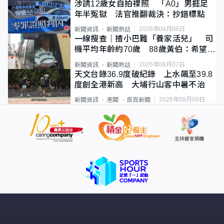
涉誘12歲女自拍祼照 「A0」男捱足
年半冤獄 法官推翻裁決：抄錯標點
2026年08月06日
新聞資訊
新聞熱話
一線搜查｜揸小巴難「養家活兒」 司
機平均年齡約70歲 88歲黃伯：希望一
直揸落去
2026年08月07日
新聞資訊
新聞熱話
天文台錄36.9度破紀錄 上水飆至39.8
度創全港新高 大埔行山客中暑不治
2026年08月09日
新聞資訊
港聞
首頁新聞