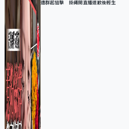
遭群起狙擊 掛繩開直播道歉後輕生