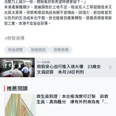
活壓力上減少一些，開始看到有希望時便會留下。」
本港產業種類少，普遍歸咎於土地不足、租金及人工等經營成本又
太高太貴等，但鄧希煒認為這些都不是理由，因瑞士、新加坡甚至
以色列的生活成本也不輕，但也能做到產業轉型，發展高增值等新
型工業，本港不宜妄自菲薄。
財智商傳
財金總覽
財經資訊
財智商傳
下一則新聞
用假安心出行進入境大樓 23歲女
文員認罪 本月24日判刑
推薦閱讀
救生員假證｜本台揭淘寶可訂製 前救
生員：真偽難分 爆有外判商為免「封
池」沒做足檢查