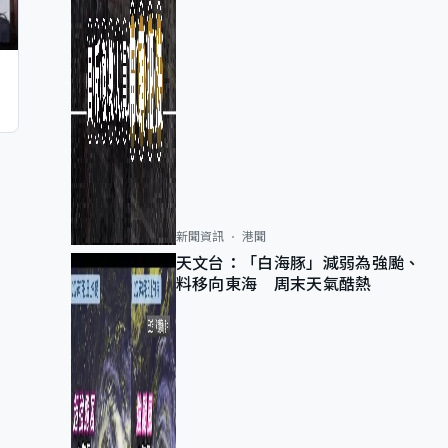
新聞資訊
港聞
天文台：「白海豚」減弱為強颱、
料移向東海 周末天氣酷熱