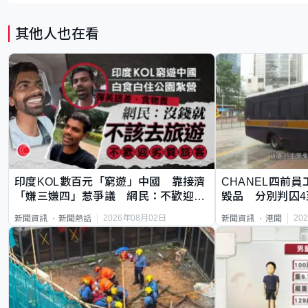
其他人也在看
印度KOL數百元「窮遊」中國 靠接濟
CHANEL四前員
「嫌三嫌四」惹爭議 網民：不歡迎劣
毀品 分別判囚4
質旅客
2026年08月02日
20
新聞資訊
新聞熱話
新聞資訊
港聞