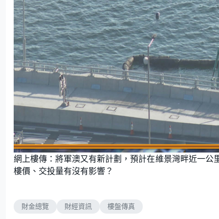
網上樓傳：將軍澳又有新計劃，預計在維景灣畔近一公
樓價、交投量有沒有影響？
財金總覽
財經資訊
樓盤傳真