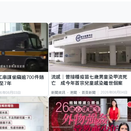
流感｜曾接種疫苗七歲男童染甲流死
工串謀偷竊逾700件銷
亡 成今年首宗兒童感染離世個案
至7年
2026年08月04日
新聞資訊
港聞
首頁新聞
26年08月03日