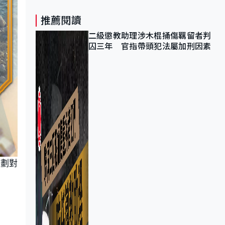
推薦閱讀
二級懲教助理涉木棍捅傷羈留者判
囚三年 官指帶頭犯法屬加刑因素
規劃對