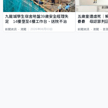
九龍城學生宿舍地盤39歲安全經理失
五歲童遭虐死｜
足 14樓墮至4樓工作台、送院不治
纍纍 母認罪判囚
類案最惡劣
2026年08月03日
新聞資訊
港聞
新聞資訊
港聞
首