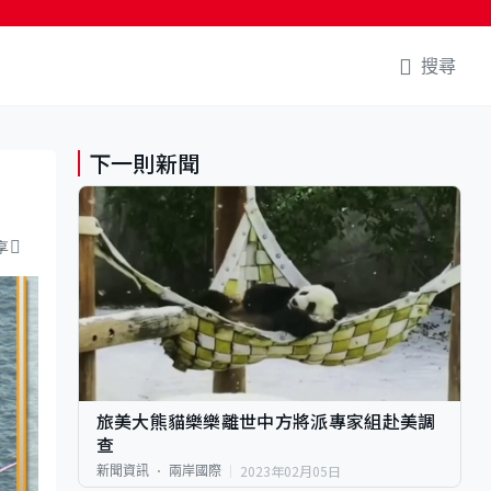
搜尋
下一則新聞
享
旅美大熊貓樂樂離世中方將派專家組赴美調
查
2023年02月05日
新聞資訊
兩岸國際