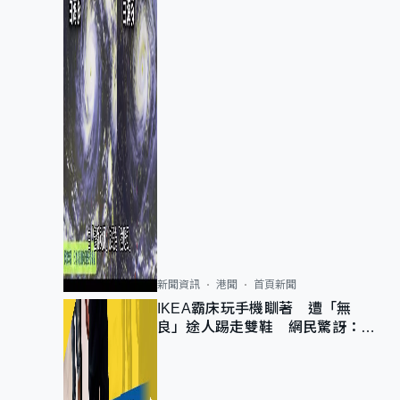
新聞資訊
港聞
首頁新聞
IKEA霸床玩手機瞓著 遭「無
良」途人踢走雙鞋 網民驚訝：冇
著襪咁盡！？