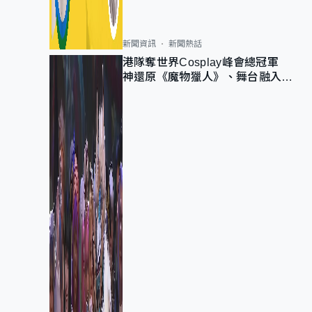
新聞資訊
新聞熱話
港隊奪世界Cosplay峰會總冠軍
神還原《魔物獵人》、舞台融入獅
子山 參賽者：讓大家認識香港