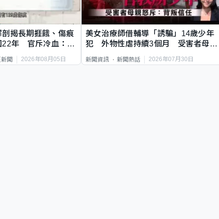
解剖揭長期捱餓、傷痕
美女治療師借輔導「誘騙」14歲少年
22年 官斥冷血：同
犯 外物性虐持續3個月 受害者母：
要保護其他人
2026年08月05日
2026年07月30日
頁新聞
新聞資訊
新聞熱話