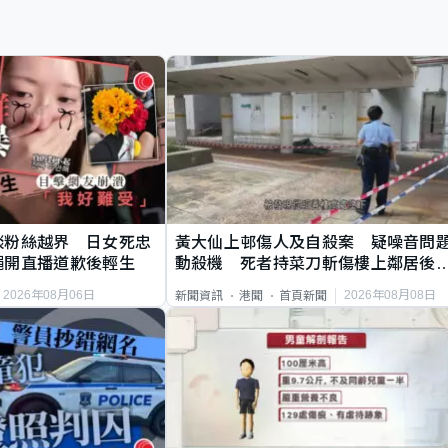
談粉絲越界 日女死忠
黃大仙上邨傷人及自殺案 疑噪音問
繩開直播道歉後輕生
動殺機 死者持菜刀斬傷樓上鄰居後
斃
2026年08月06日
2026年08月08日
新聞資訊
港聞
首頁新聞