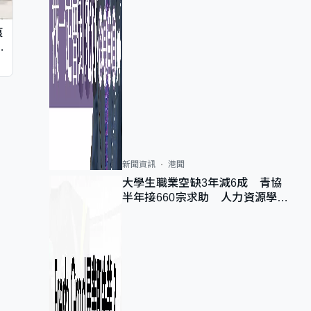
痕
同
新聞資訊
港聞
大學生職業空缺3年減6成 青協
半年接660宗求助 人力資源學
會：AI浪潮重整職位需求