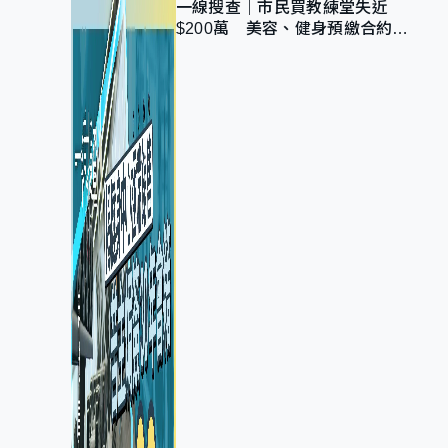
一線搜查｜市民買教練堂失近
$200萬 美容、健身預繳合約擬
設冷靜期 業界憂退款計法對商戶
不公