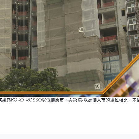
嶺KOKO ROSSO以低價應市，與第1期以高價入市的單位相比，差