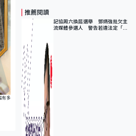
推薦閱讀
記協周六換屆選舉 鄧炳強批欠主
流媒體參選人 警告若違法定「釘
死你」
幅有多