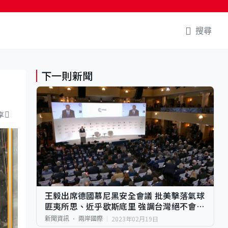
搜尋
下一則新聞
享
王毅出席德國慕尼黑安全會議 批美擊落氣球
匪夷所思、近乎歇斯底里 強調台灣絕不會成
為國家
2023年02月19日
新聞資訊
兩岸國際