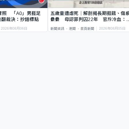
祼照 「A0」男捱足
五歲童遭虐死｜解剖揭長期捱餓、傷
推翻裁決：抄錯標點
纍纍 母認罪判囚22年 官斥冷血：
類案最惡劣
2026年08月06日
2026年08月05日
新聞資訊
港聞
首頁新聞