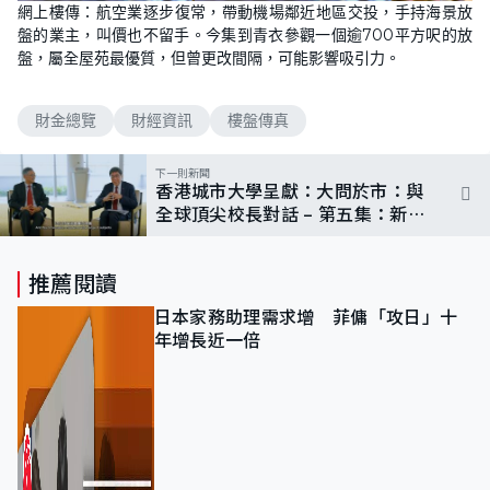
網上樓傳：航空業逐步復常，帶動機場鄰近地區交投，手持海景放
盤的業主，叫價也不留手。今集到青衣參觀一個逾700平方呎的放
盤，屬全屋苑最優質，但曾更改間隔，可能影響吸引力。
財金總覽
財經資訊
樓盤傳真
下一則新聞
香港城市大學呈獻：大問於市：與
全球頂尖校長對話 – 第五集：新加
坡國立大學
推薦閱讀
日本家務助理需求增 菲傭「攻日」十
年增長近一倍