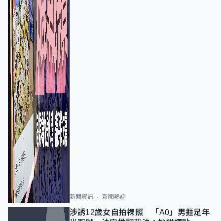
新聞資訊
新聞熱話
涉誘12歲女自拍祼照 「A0」男捱足年