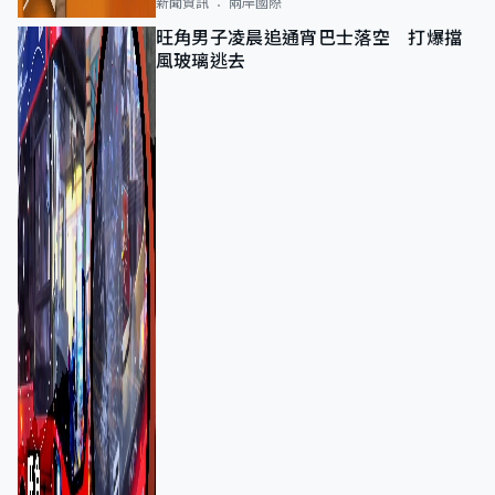
新聞資訊
兩岸國際
旺角男子凌晨追通宵巴士落空 打爆擋
風玻璃逃去