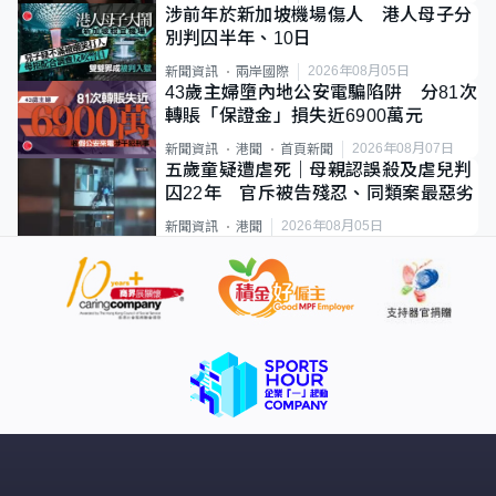
涉前年於新加坡機場傷人 港人母子分
別判囚半年、10日
2026年08月05日
新聞資訊
兩岸國際
43歲主婦墮內地公安電騙陷阱 分81次
轉賬「保證金」損失近6900萬元
2026年08月07日
新聞資訊
港聞
首頁新聞
五歲童疑遭虐死｜母親認誤殺及虐兒判
囚22年 官斥被告殘忍、同類案最惡劣
2026年08月05日
新聞資訊
港聞