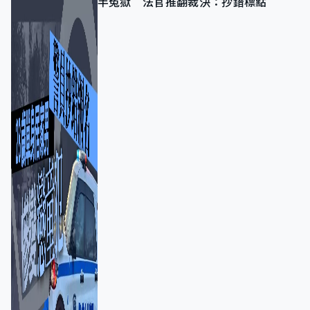
半冤獄 法官推翻裁決：抄錯標點