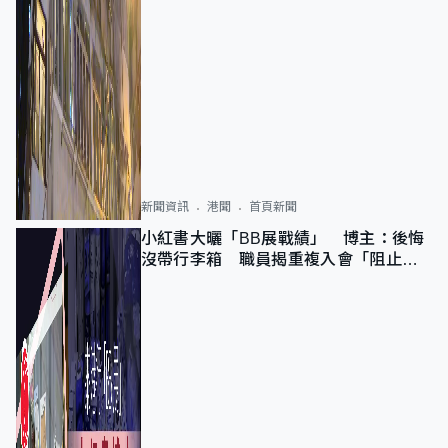
新聞資訊
港聞
首頁新聞
小紅書大曬「BB展戰績」 博主：後悔
沒帶行李箱 職員揭重複入會「阻止唔
到」