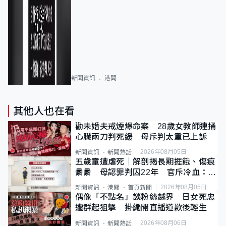
新聞資訊
港聞
其他人也在看
勸未婚夫戒煙爆命案 28歲女教師連捅
心臟兩刀判死緩 母斥判太重已上訴
2026年08月05日
新聞資訊
新聞熱話
五歲童遭虐死｜解剖揭長期捱餓、傷痕
纍纍 母認罪判囚22年 官斥冷血：同
類案最惡劣
2026年08月05日
新聞資訊
港聞
首頁新聞
偶像「不點名」談粉絲越界 日女死忠
遭群起狙擊 掛繩開直播道歉後輕生
2026年08月06日
新聞資訊
新聞熱話