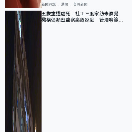
新聞資訊
港聞
首頁新聞
五歲童遭虐死｜社工三度家訪未察覺
機構倡頻密監察高危家庭 管浩鳴籲加
強跨部門協作