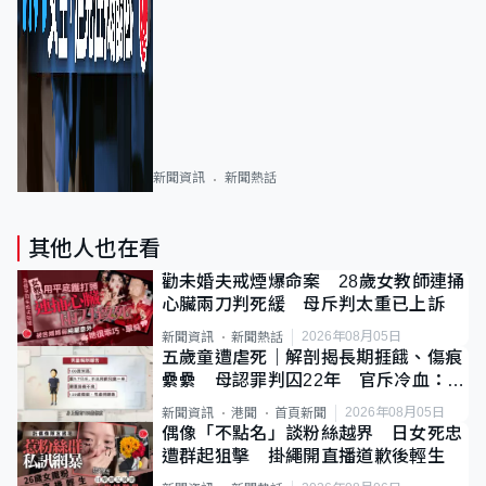
新聞資訊
新聞熱話
其他人也在看
勸未婚夫戒煙爆命案 28歲女教師連捅
心臟兩刀判死緩 母斥判太重已上訴
2026年08月05日
新聞資訊
新聞熱話
五歲童遭虐死｜解剖揭長期捱餓、傷痕
纍纍 母認罪判囚22年 官斥冷血：同
類案最惡劣
2026年08月05日
新聞資訊
港聞
首頁新聞
偶像「不點名」談粉絲越界 日女死忠
遭群起狙擊 掛繩開直播道歉後輕生