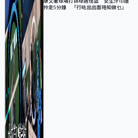
康文署球場打排球遇怪盜 女生汗巾遭
拎走5分鐘 「行咗出出面唔知做乜」