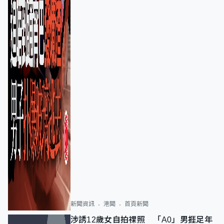
新聞資訊
港聞
首頁新聞
涉誘12歲女自拍祼照 「A0」男捱足年