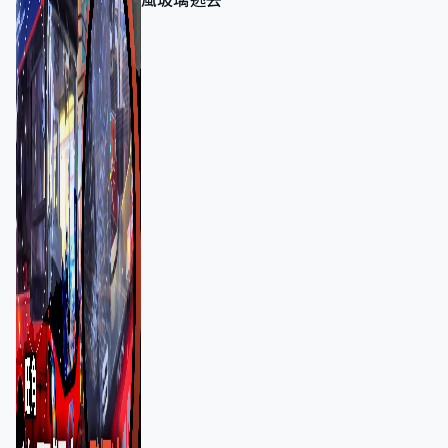
風玻璃逃去