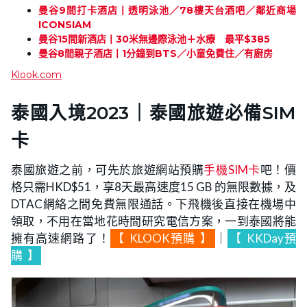
曼谷9間打卡酒店丨透明泳池／78樓天台酒吧／鄰近商場
ICONSIAM
曼谷15間新酒店丨30米無邊際泳池＋水療 最平$385
曼谷8間親子酒店丨1分鐘到BTS／小童免費住／有廚房
Klook.com
泰國入境2023｜泰國旅遊必備SIM
卡
泰國旅遊之前，可先於旅遊網站預購
手機SIM卡
吧！價
格只需HKD$51，享8天最高速度15 GB 的無限數據，及
DTAC網絡之間免費無限通話。下飛機後直接在機場中
領取，不用在當地花時間研究電信方案，一到泰國將能
擁有高速網路了！
【
KLOOK預購
】
｜
【
KKDay預
購
】