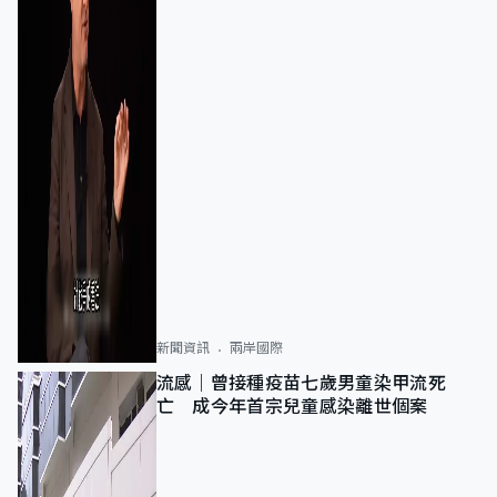
新聞資訊
兩岸國際
流感｜曾接種疫苗七歲男童染甲流死
亡 成今年首宗兒童感染離世個案