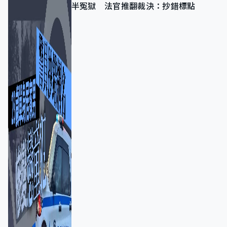
半冤獄 法官推翻裁決：抄錯標點