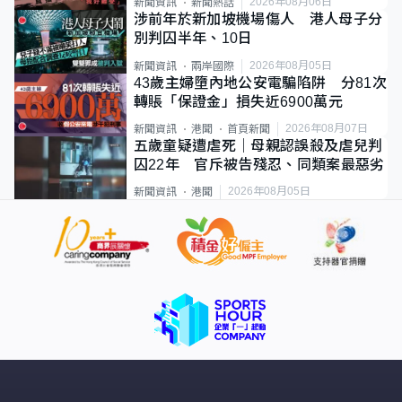
2026年08月06日
新聞資訊
新聞熱話
涉前年於新加坡機場傷人 港人母子分
別判囚半年、10日
2026年08月05日
新聞資訊
兩岸國際
43歲主婦墮內地公安電騙陷阱 分81次
轉賬「保證金」損失近6900萬元
2026年08月07日
新聞資訊
港聞
首頁新聞
五歲童疑遭虐死｜母親認誤殺及虐兒判
囚22年 官斥被告殘忍、同類案最惡劣
2026年08月05日
新聞資訊
港聞