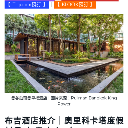
【
Trip.com預訂
】
｜
【
KLOOK預訂
】
曼谷鉑爾曼皇權酒店 | 圖片來源：Pullman Bangkok King
Power
布吉酒店推介｜奧里科卡塔度假