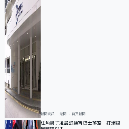
新聞資訊
港聞
首頁新聞
旺角男子凌晨追通宵巴士落空 打爆擋