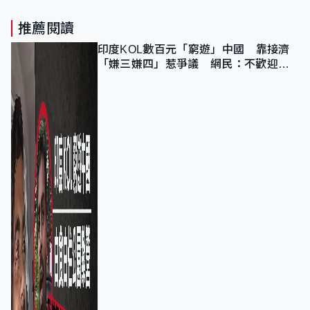
推薦閱讀
印度KOL數百元「窮遊」中國 靠接濟
「嫌三嫌四」惹爭議 網民：不歡迎劣
質旅客