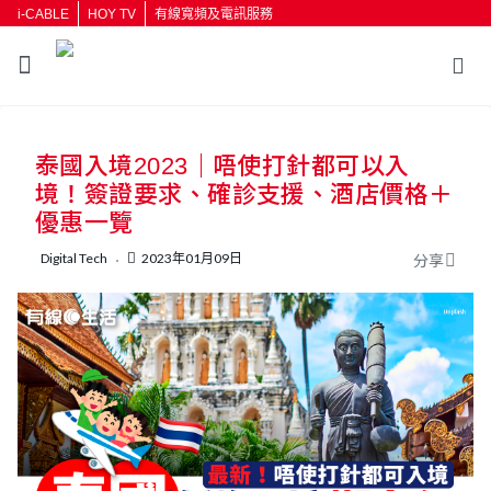
i-CABLE
HOY TV
有線寬頻及電訊服務
返回
泰國入境2023｜唔使打針都可以入
按輸入鍵開始搜尋
境！簽證要求、確診支援、酒店價格＋
優惠一覽
Digital Tech
2023年01月09日
分享