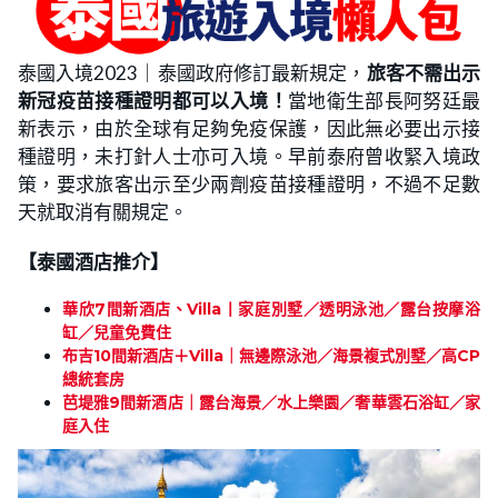
泰國入境2023｜泰國政府修訂最新規定，
旅客不需出示
新冠疫苗接種證明都可以入境！
當地衛生部長阿努廷最
新表示，由於全球有足夠免疫保護，因此無必要出示接
種證明，未打針人士亦可入境。早前泰府曾收緊入境政
策，要求旅客出示至少兩劑疫苗接種證明，不過不足數
天就取消有關規定。
【泰國酒店推介】
華欣7間新酒店、Villa丨家庭別墅／透明泳池／露台按摩浴
缸／兒童免費住
布吉10間新酒店＋Villa｜無邊際泳池／海景複式別墅／高CP
總統套房
芭堤雅9間新酒店｜露台海景／水上樂園／奢華雲石浴缸／家
庭入住