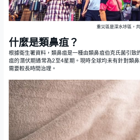
重災區是深水埗區，共有
什麼是類鼻疽？
根據衛生署資料，類鼻疽是一種由類鼻疽伯克氏菌引致
疽的潛伏期通常為2至4星期。現時全球均未有針對類
需要較長時間治理。