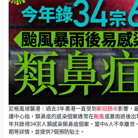
尼格風球襲港｜過去3年香港一直受到
新冠肺炎
影響，
護中心指，類鼻疽的感染個案通常在
颱風
或暴雨過後出
年共錄得34宗人類感染類鼻疽個案，當中6人不幸離世
期等詳情，並提供7個預防貼士。