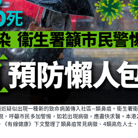
最近疑似出現一種新的致命病菌傳入社區—類鼻疽。衞生署
現，呼籲市民多加警惕，如若出現病徵，應盡快求醫。本港2
。《有線健康》下文整理了類鼻疽常見病徵、4類高危人士