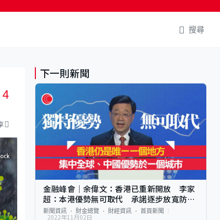
搜尋
下一則新聞
4
享
金融峰會｜余偉文：香港已重新開放 李家
超：本港優勢無可取代 承諾逐步放寬防疫
措施
新聞資訊
財金總覽
財經資訊
首頁新聞
2022年11月02日