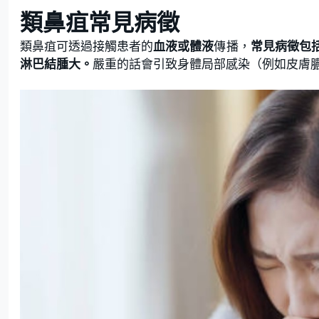
類鼻疽常見病徵
類鼻疽可透過接觸患者的
血液或體液
傳播，
常見病徵包
淋巴結腫大。
嚴重的話會引致身體局部感染（例如皮膚