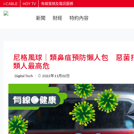
i-CABLE
HOY TV
有線寬頻及電訊服務
新聞
財經
特約內容
尼格風球｜類鼻疽預防懶人包 惡菌
類人最高危
Digital Tech
2022年11月02日