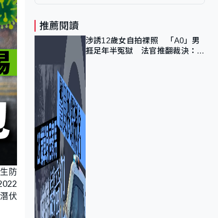
推薦閱讀
涉誘12歲女自拍祼照 「A0」男
捱足年半冤獄 法官推翻裁決：抄
錯標點
衞生防
022
、潛伏