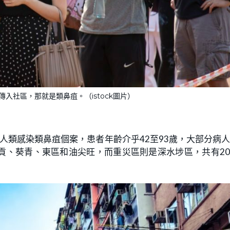
入社區，那就是類鼻疽。（istock圖片）
宗人類感染類鼻疽個案，患者年齡介乎42至93歲，大部分病
貢、葵青、東區和油尖旺，而重災區則是深水埗區，共有2