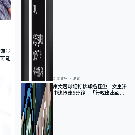
，類鼻
則可能
新聞資訊
港聞
康文署球場打排球遇怪盜 女生汗
巾遭拎走5分鐘 「行咗出出面唔
知做乜」