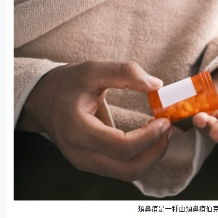
類鼻疽是一種由類鼻疽伯克氏