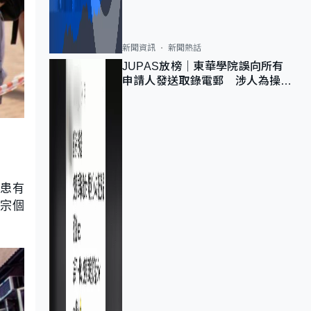
新聞資訊
新聞熱話
JUPAS放榜｜東華學院誤向所有
申請人發送取錄電郵 涉人為操作
疏忽、影響11,139人
人患有
0宗個