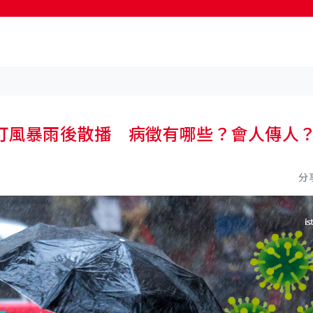
打風暴雨後散播 病徵有哪些？會人傳人？
分