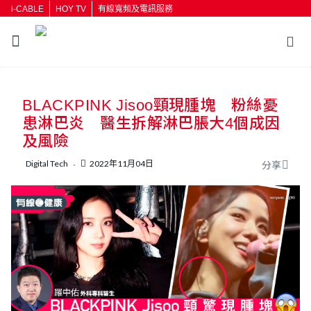
i-CABLE
HOY TV
有線寬頻及電訊服務
返回
BLACKPINK Jisoo頸現腫塊 粉絲憂
按輸入鍵開始搜尋
患淋巴炎 醫生拆解淋巴脹大4個成因
及風險
Digital Tech
2022年11月04日
分享