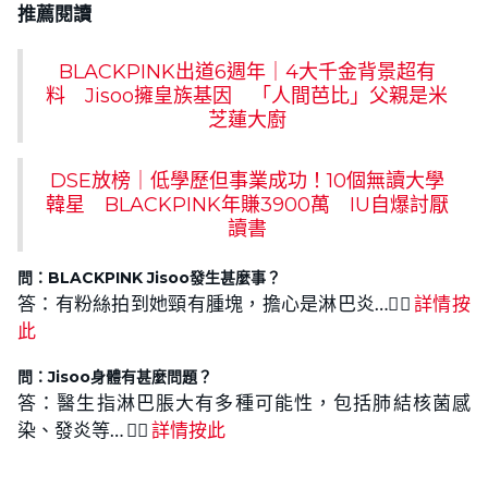
推薦閱讀
BLACKPINK出道6週年｜4大千金背景超有
料 Jisoo擁皇族基因 「人間芭比」父親是米
芝蓮大廚
DSE放榜｜低學歷但事業成功！10個無讀大學
韓星 BLACKPINK年賺3900萬 IU自爆討厭
讀書
問：BLACKPINK Jisoo
發生甚麼事
？
答：有粉絲拍到她頸有腫塊，擔心是淋巴炎…👉🏻
詳情按
此
問：Jisoo身體有甚麼問題
？
答：醫生指淋巴脹大有多種可能性，包括肺結核菌感
染、發炎等… 👉🏻
詳情按此