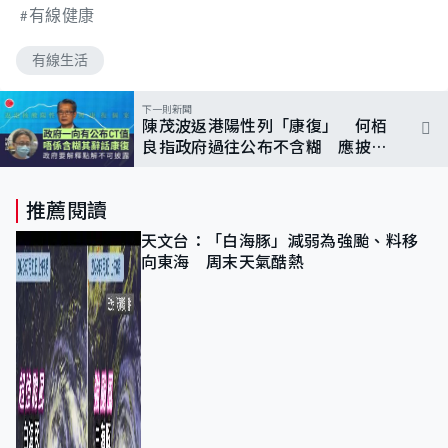
有線健康
有線生活
下一則新聞
陳茂波返港陽性列「康復」 何栢
良指政府過往公布不含糊 應披露
更多
推薦閱讀
天文台：「白海豚」減弱為強颱、料移
向東海 周末天氣酷熱