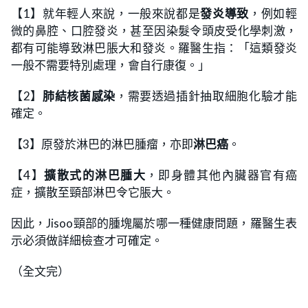
【1】就年輕人來說，一般來說都是
發炎導致
，例如輕
微的鼻腔、口腔發炎，甚至因染髮令頭皮受化學刺激，
都有可能導致淋巴脹大和發炎。羅醫生指：「這類發炎
一般不需要特別處理，會自行康復。」
【2】
肺結核菌感染
，需要透過插針抽取細胞化驗才能
確定。
【3】原發於淋巴的淋巴腫瘤，亦即
淋巴癌
。
【4】
擴散式的淋巴腫大
，即身體其他內臟器官有癌
症，擴散至頸部淋巴令它脹大。
因此，Jisoo頸部的腫塊屬於哪一種健康問題，羅醫生表
示必須做詳細檢查才可確定。
（全文完）