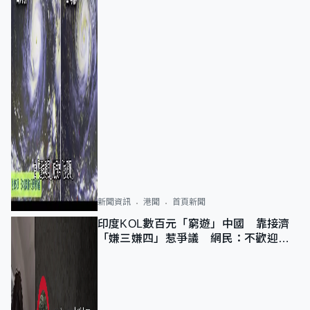
新聞資訊
港聞
首頁新聞
印度KOL數百元「窮遊」中國 靠接濟
「嫌三嫌四」惹爭議 網民：不歡迎劣
質旅客