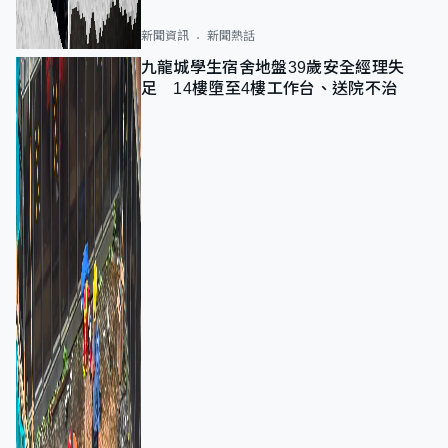
新聞資訊
新聞熱話
九龍城學生宿舍地盤39歲安全經理失
足 14樓墮至4樓工作台、送院不治