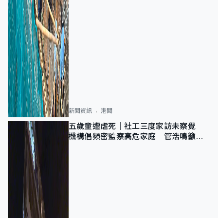
新聞資訊
港聞
五歲童遭虐死｜社工三度家訪未察覺
機構倡頻密監察高危家庭 管浩鳴籲加
強跨部門協作