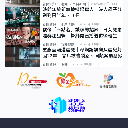
2026年08月04日
新聞資訊
港聞
首頁新聞
涉前年於新加坡機場傷人 港人母子分
別判囚半年、10日
2026年08月05日
新聞資訊
兩岸國際
偶像「不點名」談粉絲越界 日女死忠
遭群起狙擊 掛繩開直播道歉後輕生
2026年08月06日
新聞資訊
新聞熱話
五歲童疑遭虐死｜母親認誤殺及虐兒判
囚22年 官斥被告殘忍、同類案最惡劣
2026年08月05日
新聞資訊
港聞