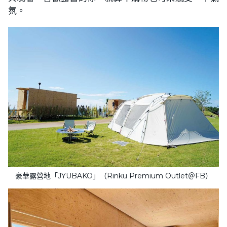
氛。
豪華露營地「JYUBAKO」（Rinku Premium Outlet＠FB）