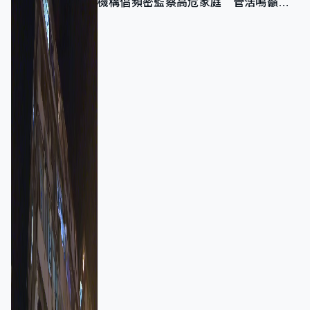
機構倡頻密監察高危家庭 管浩鳴籲加
強跨部門協作