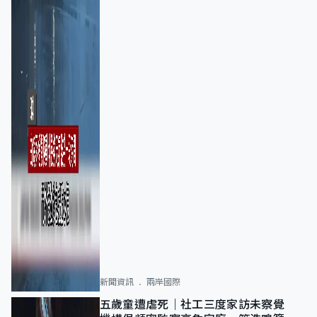
新聞資訊
兩岸國際
五歲童遭虐死｜社工三度家訪未察覺