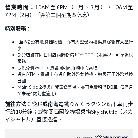
營業時間：
10AM至8PM（1月、3月），10AM至
7PM（2月）（逢第二個星期四休息）
特別服務：
1至2樓設有收費儲物櫃，亦有大型儲物櫃供遊客暫存大型行
李
部分店鋪在同日同店內購物滿JPY5000（未連稅）可享退稅
服務
提供免費Wi-Fi，憑護照可向服務中心索取
設有ATM，資訊中心設自助外幣兌換機，遊客可用外幣兌換
日圓
Main Side 2樓設有兒童遊樂場，亦可免費租借BB車（2個月
至未滿4歲幼童適用）
前往方法：
從JR或南海電鐵りんくうタウン站下車再步
行約10分鐘；或從關西國際機場乘搭Sky Shuttle（スカ
イシャトル）直接抵達。