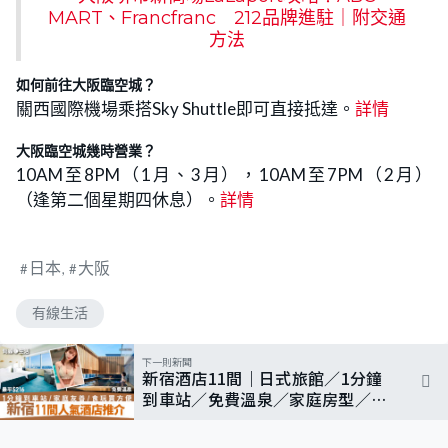
MART、Francfranc 212品牌進駐｜附交通
方法
如何前往
大阪臨空城
？
關西國際機場乘搭Sky Shuttle即可直接抵達。
詳情
大阪臨空城
幾時營業？
10AM至8PM（1月、3月），10AM至7PM（2月）
（逢第二個星期四休息）。
詳情
日本
大阪
有線生活
下一則新聞
新宿酒店11間｜日式旅館／1分鐘
到車站／免費溫泉／家庭房型／小
童免費住 最平$216