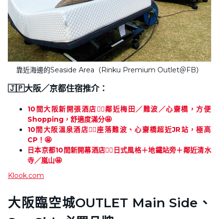
靠近海邊的Seaside Area（Rinku Premium Outlet＠FB）
🇯🇵大阪／京都住宿推介：
10間大阪新開張酒店👍🏻鄰近梅田／難波／心齋橋，方便
Shopping，舒適度滿分🤩
10間大阪溫泉酒店👍🏻座落難波、心齋橋超近JR站，極高
CP！🤩
日本京都10間新開幕酒店👍🏻日式風格＋地鐵站旁＋鄰近清水
寺／嵐山🤩
Klook.com
大阪臨空城OUTLET Main Side、