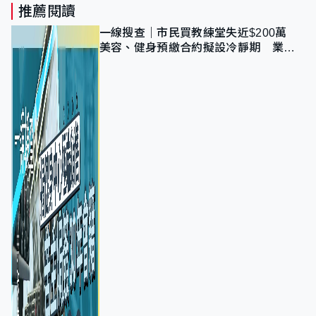
推薦閱讀
一線搜查｜市民買教練堂失近$200萬
美容、健身預繳合約擬設冷靜期 業界
憂退款計法對商戶不公