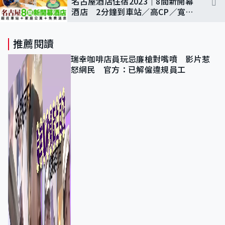
名古屋酒店住宿2023｜8間新開幕
酒店 2分鐘到車站／高CP／寬敞
房間／免費溫泉／日式旅館
推薦閱讀
瑞幸咖啡店員玩忌廉槍對嘴噴 影片惹
怒網民 官方：已解僱違規員工