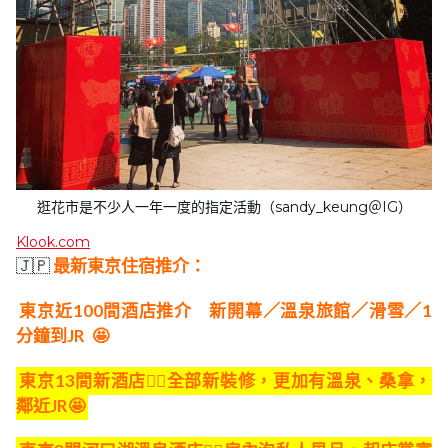
逛花市是不少人一年一度的指定活動（sandy_keung＠IG）
Klook.com
🇯🇵
最新東京住宿推介：
東京近100間酒店推介 新開幕／溫泉旅館／滑雪／1
分鐘到JR
🤩
東京13間新酒店👍🏻全部新裝修，更加有溫泉、桑拿，
鄰近JR🤩