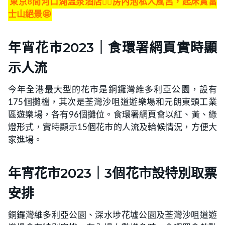
東京8間河口湖溫泉酒店👍🏻房內泡私人風呂，起床賞富
士山絕景🤩
年宵花市2023｜食環署網頁實時顯
示人流
今年全港最大型的花市是銅鑼灣維多利亞公園，設有
175個攤檔，其次是荃灣沙咀道遊樂場和元朗東頭工業
區遊樂場，各有96個攤位。食環署網頁會以紅、黃、綠
燈形式，實時顯示15個花市的人流及輪候情況，方便大
家進場。
年宵花市2023｜3個花市設特別取票
安排
銅鑼灣維多利亞公園、深水埗花墟公園及荃灣沙咀道遊