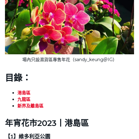
場內只設濕貨區專售年花（sandy_keung＠IG）
目錄：
港島區
九龍區
新界及離島區
年宵花市2023丨
港島區
【1】維多利亞公園