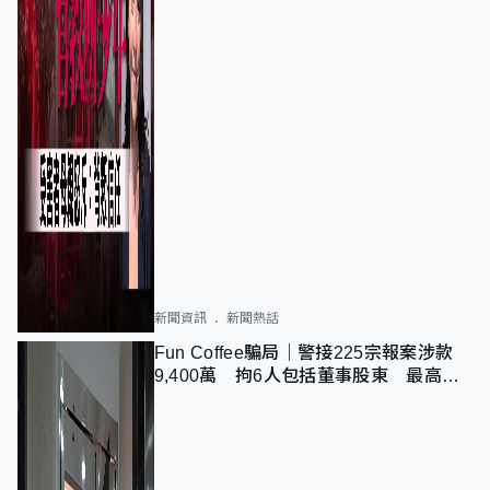
新聞資訊
新聞熱話
Fun Coffee騙局｜警接225宗報案涉款
9,400萬 拘6人包括董事股東 最高金
額一宗涉近千萬