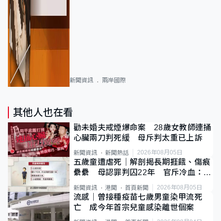
新聞資訊
兩岸國際
其他人也在看
勸未婚夫戒煙爆命案 28歲女教師連捅
心臟兩刀判死緩 母斥判太重已上訴
2026年08月05日
新聞資訊
新聞熱話
五歲童遭虐死｜解剖揭長期捱餓、傷痕
纍纍 母認罪判囚22年 官斥冷血：同
類案最惡劣
2026年08月05日
新聞資訊
港聞
首頁新聞
流感｜曾接種疫苗七歲男童染甲流死
亡 成今年首宗兒童感染離世個案