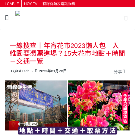
i-CABLE
HOY TV
有線寬頻及電訊服務
返回
一線搜查丨年宵花市2023懶人包 入
按輸入鍵開始搜尋
維園要憑票進場？15大花市地點＋時間
＋交通一覽
Digital Tech
2023年01月20日
分享