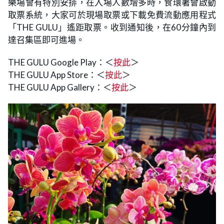
樂場會有特別安排，在入場人數增多時，食環署會啟動
取票系統，大家可於現場取票或下載免費流動應用程式
「THE GULU」遙距取票。收到通知後，在60分鐘內到
達召集區即可進場。
THE GULU Google Play：＜
按此
＞
THE GULU App Store：＜
按此
＞
THE GULU App Gallery：＜
按此
＞