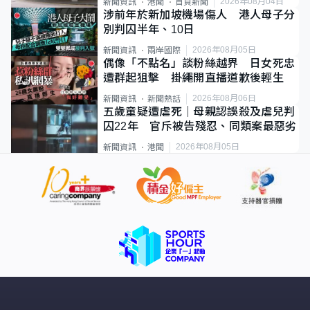
2026年08月04日
新聞資訊
港聞
首頁新聞
涉前年於新加坡機場傷人 港人母子分
別判囚半年、10日
2026年08月05日
新聞資訊
兩岸國際
偶像「不點名」談粉絲越界 日女死忠
遭群起狙擊 掛繩開直播道歉後輕生
2026年08月06日
新聞資訊
新聞熱話
五歲童疑遭虐死｜母親認誤殺及虐兒判
囚22年 官斥被告殘忍、同類案最惡劣
2026年08月05日
新聞資訊
港聞