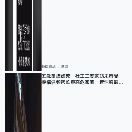
新聞資訊
港聞
五歲童遭虐死｜社工三度家訪未察覺
機構倡頻密監察高危家庭 管浩鳴籲加
強跨部門協作