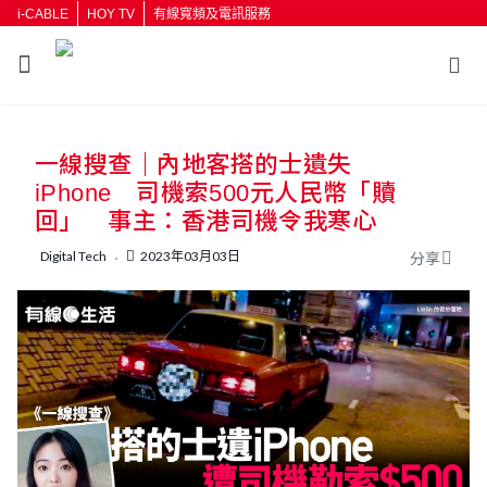
i-CABLE
HOY TV
有線寬頻及電訊服務
返回
一線搜查｜內地客搭的士遺失
按輸入鍵開始搜尋
iPhone 司機索500元人民幣「贖
回」 事主：香港司機令我寒心
Digital Tech
2023年03月03日
分享