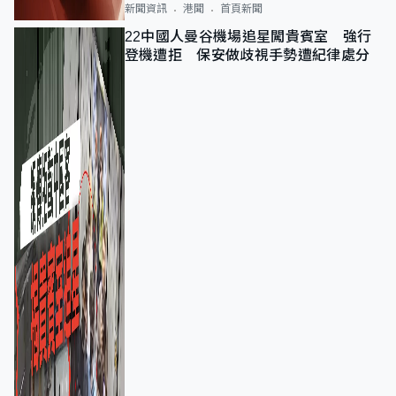
新聞資訊
港聞
首頁新聞
22中國人曼谷機場追星闖貴賓室 強行
登機遭拒 保安做歧視手勢遭紀律處分