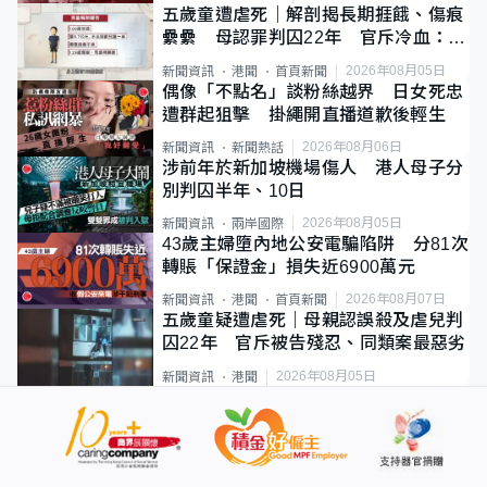
五歲童遭虐死｜解剖揭長期捱餓、傷痕
纍纍 母認罪判囚22年 官斥冷血：同
類案最惡劣
2026年08月05日
新聞資訊
港聞
首頁新聞
偶像「不點名」談粉絲越界 日女死忠
遭群起狙擊 掛繩開直播道歉後輕生
2026年08月06日
新聞資訊
新聞熱話
涉前年於新加坡機場傷人 港人母子分
別判囚半年、10日
2026年08月05日
新聞資訊
兩岸國際
43歲主婦墮內地公安電騙陷阱 分81次
轉賬「保證金」損失近6900萬元
2026年08月07日
新聞資訊
港聞
首頁新聞
五歲童疑遭虐死｜母親認誤殺及虐兒判
囚22年 官斥被告殘忍、同類案最惡劣
2026年08月05日
新聞資訊
港聞