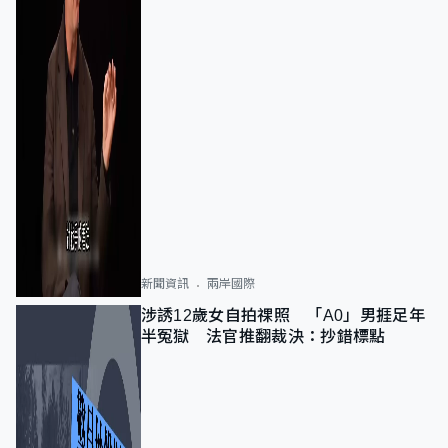
新聞資訊
兩岸國際
涉誘12歲女自拍祼照 「A0」男捱足年
半冤獄 法官推翻裁決：抄錯標點