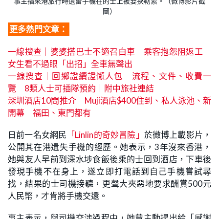
事主指來港旅行時遺留手機在的士上被要挾勒索。（微博影片截
圖）
更多熱門文章：
一線搜查｜婆婆搭巴士不適召白車 乘客抱怨阻返工
女生看不過眼「出招」全車無聲出
一線搜查｜回鄉證續證懶人包‎ 流程、文件、收費一
覽 8類人士可插隊預約｜附中旅社連結
深圳酒店10間推介 Muji酒店$400住到、私人泳池、新
開幕 福田、東門都有
日前一名女網民
「Linlin的奇妙冒險」
於微博上載影片，
公開其在港遺失手機的經歷。她表示，3年沒來香港，
她與友人早前到深水埗食飯後乘的士回到酒店，下車後
發現手機不在身上，遂立即打電話到自己手機嘗試尋
找，結果的士司機接聽，更聲大夾惡地要求酬賞500元
人民幣，才肯將手機交還。
事主表示，與司機交涉過程中，她曾主動提出給「感謝