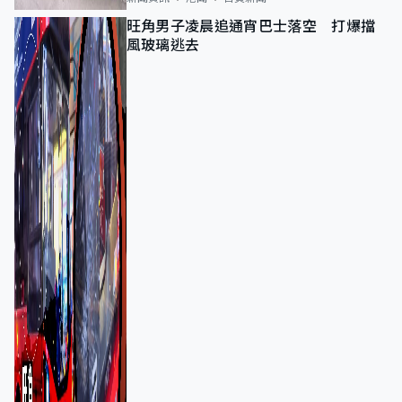
旺角男子凌晨追通宵巴士落空 打爆擋
風玻璃逃去