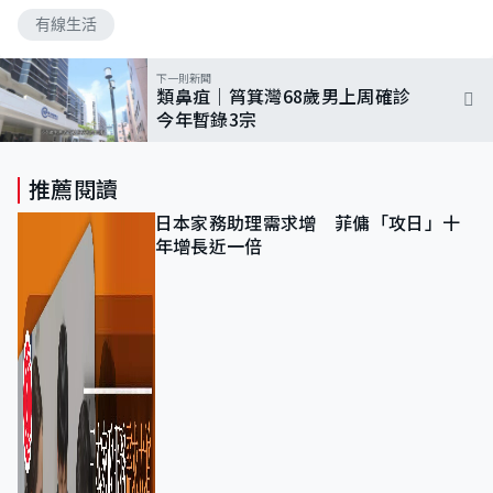
有線生活
下一則新聞
類鼻疽｜筲箕灣68歲男上周確診
今年暫錄3宗
推薦閱讀
日本家務助理需求增 菲傭「攻日」十
年增長近一倍