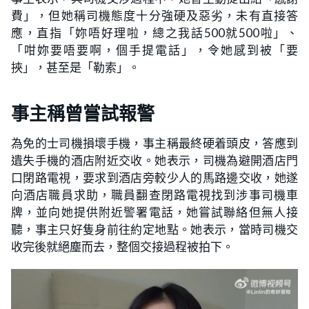
費」，但她稱司機態度十分強硬及惡劣，未有直接答
應，直指「妳唔好理啦，總之我話500就500啦」、
「咁妳要唔要啊，個手提電話」，令她感到被「要
挾」，甚至是「勒索」。
事主稱曾嘗試報警
為免的士司機損壞手機，事主稱最終硬着頭皮，答應到
遺失手機的酒店附近交收。她表示，司機為避開酒店門
口閉路電視，要求到酒店旁較少人的馬路邊交收，她遂
向酒店職員求助，職員翻查閉路電視找到涉事司機車
牌，並向她提供附近警署電話，她嘗試聯絡但無人接
聽，事主只好隻身前往約定地點。她表示，當時司機交
收完後就絕塵而去，整個交接過程被拍下。