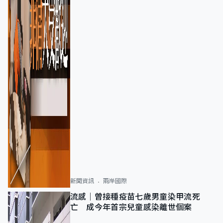
新聞資訊
兩岸國際
流感｜曾接種疫苗七歲男童染甲流死
亡 成今年首宗兒童感染離世個案