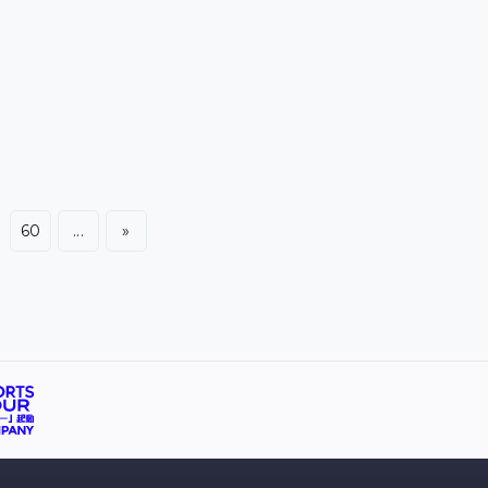
60
...
»