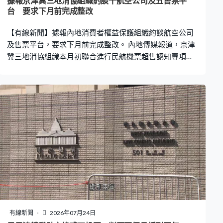
據報京津冀三地消協組織約談十航空公司及五售票平
台 要求下月前完成整改
【有線新聞】據報內地消費者權益保護組織約談航空公司
及售票平台，要求下月前完成整改。 內地傳媒報道，京津
冀三地消協組織本月初聯合進行民航機票超售認知專項調
查，今日約談國航、南航、東航等十家航空公司，以及同
程、攜程等五家售票平台，要求下月31日前完成自查整
改。消協組織提出四項整改建議，包括完善購票事前告
知、保障旅客知情權；優化現場處理流程、尊重旅客選擇
權；細化賠付配套服務、維護旅客要求賠償權；以及暢通
長效投訴渠道，提升旅客滿意度。
有線新聞
2026年07月24日