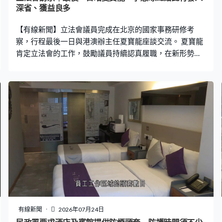
深省、獲益良多
【有線新聞】立法會議員完成在北京的國家事務研修考
察，行程最後一日與港澳辦主任夏寶龍座談交流。 夏寶龍
肯定立法會的工作，鼓勵議員持續認真履職，在新形勢下
更好發揮作用，支持政府提升治理效能，為市民解決急難
愁盼問題。立法會議員此行亦劃上句號，並在國家行政學
院出席結業式，由中聯辦主任周霽頒發結業證書。立法會
主席李慧琼形容連日專題講授發人深省，獲益良多，會將
「以人民為中心」的理念轉化為提升治理效率，並以更高
政治站位全力配合特區政府施政。
有線新聞
2026年07月24日