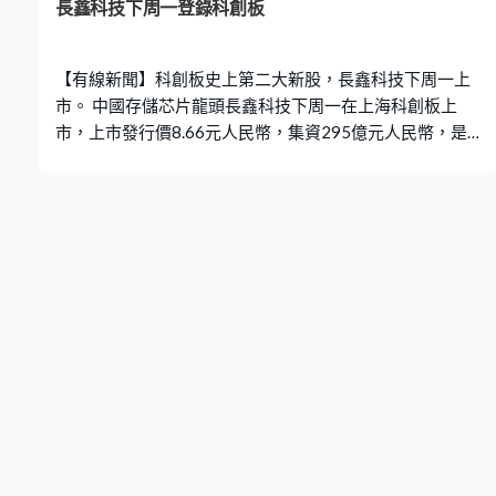
長鑫科技下周一登錄科創板
【有線新聞】科創板史上第二大新股，長鑫科技下周一上
市。 中國存儲芯片龍頭長鑫科技下周一在上海科創板上
市，上市發行價8.66元人民幣，集資295億元人民幣，是
今年A股集資規模最大，科創板史上第二大新股。另外，
路透報道，蘋果尋求確認長鑫科技旗下的長鑫存儲不會被
列入美國實體清單，目前華府對於是否對長鑫存儲及長江
存儲進一步設限存在分歧意見。另外，報道指出長鑫存儲
拒絕華為減價的要求，而公司亦計劃擴充產能，希望每月
的投產量增加逾一倍，公司又與字節跳動簽訂五年供應協
議，涉及超過70億美元。