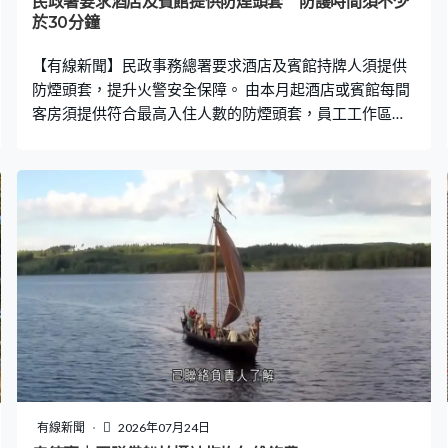
民政署要求酒店及賓館提供防煙頭套 防護時間須不少
於30分鐘
【有線新聞】民政事務總署要求酒店及賓館持牌人須提供
防煙頭套，提升火警安全保障。 由本月起酒店或賓館每間
客房須提供符合最高入住人數的防煙頭套，員工工作區域
的頭套數目要足夠涵蓋當值人員，而頭套須符合國際或國
家認可標準及附有清晰使用説明，建議選用防護時間不少
於30分鐘的型號。持牌人須定期檢查有效日期，確保頭套
可即時使用。當局提供一年寬限期，持牌人須在明年6月底
前完成採購及配置。
有線新聞
2026年07月24日