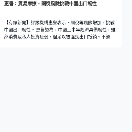
惠譽：貿易摩擦、關稅風險挑戰中國出口韌性
【有線新聞】評級機構惠譽表示，關稅等風險增加，挑戰
中國出口韌性。 惠譽認為，中國上半年經濟具備韌性，雖
然消費及私人投資疲弱，但足以被強勁出口抵銷。不過，
貿易摩擦和關稅風險增加，加上全球需求放緩等因素，或
影響內地出口表現，屆時更加需要透過政策支持內部需求
及提振經濟。