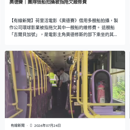
奧德賽｜團隊借船拍攝被指拖欠維修費
【有線新聞】荷里活電影《奧德賽》借用多艘船拍攝，製
作公司環球影業被指拖欠其中一艘船的維修費。 這艘船
「吉爾貝加號」，是電影主角奧德修斯的部下乘坐的其中
一艘船，由瑞典一個非牟利組織參照維京船仿製，借予環
球影業拍攝，半年後發現船尾和桅杆嚴重損壞，負責人稱
環球承諾支付維修費，於是向對方索償6,000美元，但過了
一年仍未收到款項，認為是違背承諾。又指這筆金額對環
球可能是小數目，但對擁有200名會員的協會而言，是龐
大金額。環球發言人表示，公司紀錄顯示已付清費用，已
聯絡負責人了解。
有線新聞
2026年07月24日