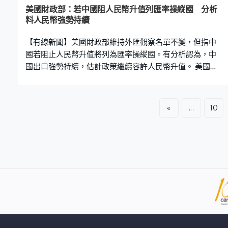
美國財政部：若中國阻人民幣升值列匯率操縱國 分析
料人民幣強勢持續
【有線新聞】美國財政部維持外匯觀察名單不變，但指中
國若阻止人民幣升值將列為匯率操縱國。有分析認為，中
國出口強勢持續，估計政策繼續容許人民幣升值。 美國財
政部最新的半年度外匯政策報告沒有把任何國家或經濟體
列為匯率操縱，以獲取不公平的貿易優勢。被列為觀察名
單的十個經濟體維持不變，包括中國、日本、韓國、台
«
...
10
灣、新加坡、泰國、越南、德國、愛爾蘭和瑞士。對於中
國匯率管理，美國財政部認為缺乏透明度，尤其在主要貿
易夥伴中，警告若有證據顯示，中國未來透過正式或非正
式渠道干預匯價阻止人民幣升值，財政部會把中國列為匯
率操縱國。 反觀人民幣匯價今年表現持續強勢，上半年累
計升值3%，在6月更突破每美元兌6.8人民幣關口，見
6.7539的逾三年高位，有分析認為年底前人民幣升勢仍持
續。外匯策略專家張建泰：「市場方面討論人民幣在不同
基本面上，不論是貿易順差、資本帳戶，人民幣均存在低
估值問題，所以（中國）在政策上容許升值都為人民幣提