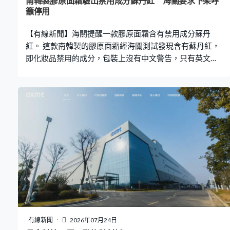
南韓製膠原面霜驗出禁用成分蘇丹紅 海關要求下架呼
籲停用
【有線新聞】海關提醒一款膠原面霜含有禁用成分蘇丹
紅。 這款南韓製的膠原面霜經海關測試發現含有蘇丹紅，
即化妝品禁用的成分，包裝上沒有中文警告，只有英文及
韓文警告，涉嫌違反消費品安全條例。海關在一間零售商
購得，已要求商戶下架並呼籲市民停用。
有線新聞
2026年07月24日