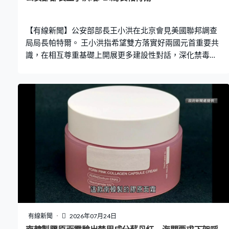
【有線新聞】公安部部長王小洪在北京會見美國聯邦調查
局局長帕特爾。 王小洪指希望雙方落實好兩國元首重要共
識，在相互尊重基礎上開展更多建設性對話，深化禁毒、
打擊電信網絡詐騙、兒童色情犯罪、反洗錢、追逃等領域
務實合作，努力取得更多可視化成果，助力構建中美建設
性戰略穩定關係，更好造福兩國人民。
有線新聞
2026年07月24日