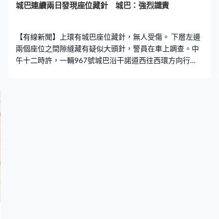
城巴連續兩日發現座位藏針 城巴：強烈譴責
【有線新聞】上環有城巴座位藏針，無人受傷。 下層左邊
兩個座位之間隙縫藏有疑似大頭針，警員在車上調查。中
午十二時許，一輛967號城巴沿干諾道西往西環方向行
駛，去到皇后街附近時有乘客通知車長，下層座位發現兩
支大頭針，車長停車報警。警方列作刑事毀壞案處理，暫
時未有人被捕。城巴稱高度關注近期接連在車廂內發現尖
銳物品事件，強烈譴責這類行為。