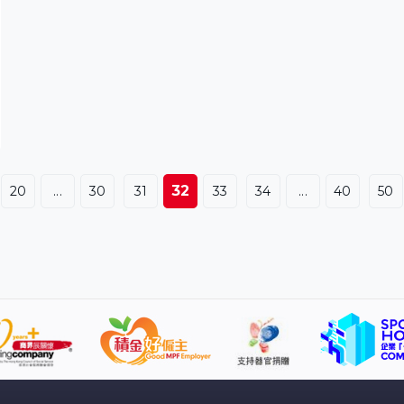
32
20
...
30
31
33
34
...
40
50