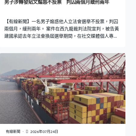
男子涉轉發貼文煽惑不投票 判囚兩個月緩刑兩年
【有線新聞】一名男子煽惑他人立法會選舉不投票，判囚
兩個月，緩刑兩年。 案件在西九龍裁判法院宣判，被告黃
建國承認去年立法會換屆選舉期間，在社交媒體個人專頁
轉載貼文煽惑他人不投票。裁判官指政府投放大量資源舉
辦選舉，任何人不得干預選舉進行，又形容案件性質嚴
重，判監無可避免；考慮到被告認罪，轉載貼文屬單一事
件，判囚兩個月，緩刑兩年。
有線新聞
2026年07月24日