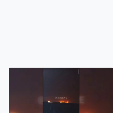
高市政府之前提議將食品消費稅稅率降至零，但因商戶收
銀系統需時一年才能配合，政府於是將稅率調低至1%，同
時向中低收入人士發放現金津貼，實際等同零稅率。熟
食、飯盒、食肆外賣稅率亦會降至1%，但食肆堂食稅率就
維持在10%。 高市期望在秋季向國會提交法案，至於如何
填補減稅後減少的每年5萬億日圓收入，她未有提供具體方
案，僅稱不會依賴國債，並在