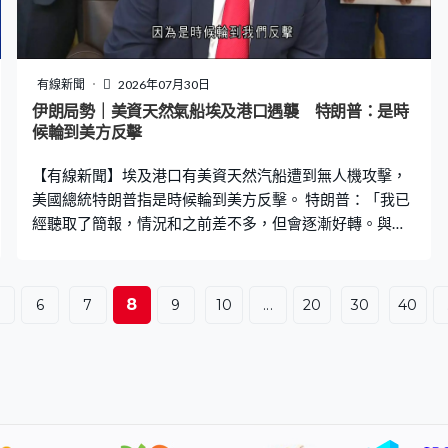
新一輪熱浪席捲歐洲西部和南部，法國西南部吉倫特省處
於第三級高溫預警，當地最大火場重燃，預測部分地區或
升至41度高溫，增加救火難度。由於省內有不少軍工廠專
門生產導彈和火箭使用的化學物質，消防部門指已採取特
有線新聞
2026年07月30日
別措施應對，地方政府相信電力公司承包商在高壓電線附
伊朗局勢｜美資天然氣船埃及港口遇襲 特朗普：是時
近使用割草機，引發火災。 西班牙西北部薩莫拉迎來新一
候輪到美方反擊
場山火並快速蔓延，由於當地人口稠密，已升至第2級火災
【有線新聞】埃及港口有美資天然汽船遭到無人機攻擊，
應變級別，十多個市鎮要疏散，軍方
美國總統特朗普指是時候輪到美方反擊。 特朗普：「我已
經聽取了簡報，情況和之前差不多，但會逐漸好轉。與此
同時，我們將作出猛烈回應，因為是時候輪到我們反
擊。」 一艘美國天然氣儲存船停泊在埃及杜姆亞特港期間
遭到無人機攻擊，火勢蔓延至另一艘天然氣船，多艘消防
8
.
6
7
9
10
...
20
30
40
船開喉灌救。 對於伊朗日前發射導彈攻擊約旦境內的美軍
基地，特朗普強調仍尋求與伊朗達成協議，但必定報復還
擊，又聲稱伊朗請求美方不要這麼做。