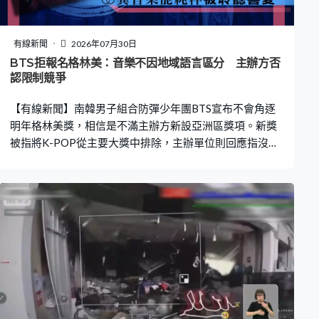
有線新聞
2026年07月30日
BTS拒報名格林美：音樂不因地域語言區分 主辦方否
認限制競爭
【有線新聞】南韓男子組合防彈少年團BTS宣布不會角逐
明年格林美獎，相信是不滿主辦方新設亞洲區獎項。新獎
被指將K-POP從主要大獎中排除，主辦單位則回應指沒有
限制競爭。 南韓天團BTS過去曾5度獲得格林美獎提名，
雖然均無緣獎項，但全體成員在完成兵役退伍後，今年強
勢回歸，並推出專輯《ARIRANG》，有望再度衝擊明年2
月的格林美獎。7名成員周二突然在社交平台宣布，不會提
交作品競逐獎項，稱希望音樂不再因地域或語言被區分，
而是純粹地被聆聽和喜愛，並感謝一直陪伴他們的歌迷。
此舉相信是不滿格林美主辦方6月宣布新設「最佳亞洲流行
音樂表演」獎項，該獎項將南韓、中國及日本等亞洲地區
的流行音樂單獨劃分為一個類別，但南韓音樂界不滿做
法，認為韓中日流行音樂不能簡單地按照「亞洲」的這個