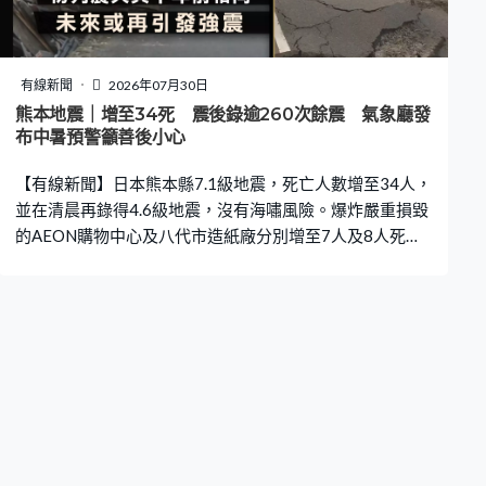
有線新聞
2026年07月30日
熊本地震｜增至34死 震後錄逾260次餘震 氣象廳發
布中暑預警籲善後小心
【有線新聞】日本熊本縣7.1級地震，死亡人數增至34人，
並在清晨再錄得4.6級地震，沒有海嘯風險。爆炸嚴重損毀
的AEON購物中心及八代市造紙廠分別增至7人及8人死
亡。 熊本縣嘉島町的AEON購物中心爆炸發生兩日後，救
援人員清理入口雜物，把握黃金72小時救人，集中在購物
中心中南部範圍搜索生還者。另一重災區八代市發生煙囪
倒塌的造紙廠，救援人員陸續發現被困的11名員工，多人
死亡 ，不排除出動無人機協助搜索。 熊本縣周二發生7.1
級地震後，仍有頻繁地震活動，錄得逾260次餘震，其中
冰川町有逾125幢房屋損毀。JR九州新幹線部分路段繼續
停運，熊本縣多條高速公路亦要封閉，熊本多間車廠及半
導體公司等要暫停營業，內閣官房長官木原稔稱正評估經