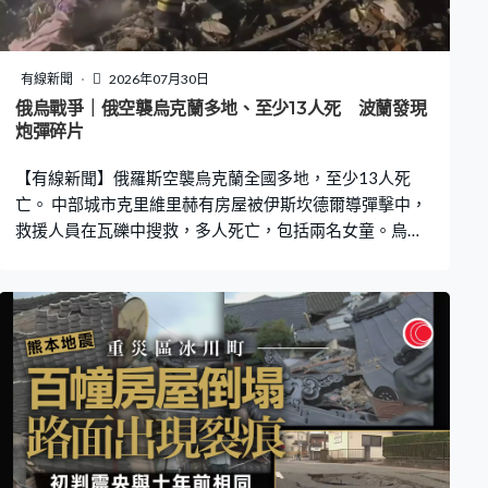
天氣，預測熊本市最高可達35度，政府加派水車到災區提
供食水，有不少民眾選擇在車內避暑。 自衛隊增派5,100
人救災，並出動4艘艦艇及1架運輸機，運送食水等物資至
有線新聞
2026年07月30日
八代市。防衛省亦已租用渡輪，可容納700名災民，提供
俄烏戰爭｜俄空襲烏克蘭多地、至少13人死 波蘭發現
淋浴設備及安排膳食。首相高市早苗宣布在熊本縣設立地
炮彈碎片
方防災指揮部處理救災工作。 政府地震研究委員會認為今
【有線新聞】俄羅斯空襲烏克蘭全國多地，至少13人死
次7.1級
亡。 中部城市克里維里赫有房屋被伊斯坎德爾導彈擊中，
救援人員在瓦礫中搜救，多人死亡，包括兩名女童。烏克
蘭稱俄軍以逾70枚導彈、280多架無人機攻擊首都基輔、
西部利沃夫等地，總統澤連斯基呼籲盟友盡快交付反彈道
導彈武器。他早前指美國總統特朗普已同意授權烏克蘭生
產愛國者導彈。 鄰國波蘭的邊境城鎮亦傳出爆炸聲，警方
發現炮彈碎片，軍方出動戰機巡視。