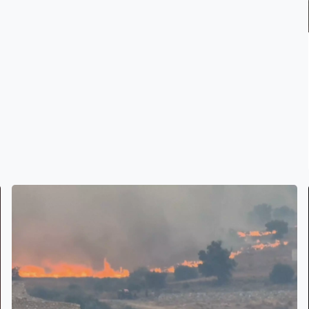
報道恩芬天奴去信所有屬會，要求在9月19日前同意方
案，才會獲發4,000萬美元資金，是企圖迫使屬會草率決定
接納方案。亞洲足協和中北美洲加勒比海足協稱國際足協
公布方案前未有諮詢她們意見。 潛在投資者人選亦備受爭
議，包括美國總統特朗普女婿庫什納弟弟擁有私募基金的
約書亞。由於恩芬天奴與特朗普是朋友，令人覺得是私相
授受。擁有最多足球