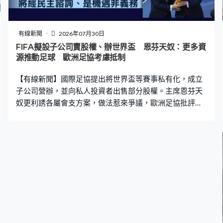
有線新聞
2026年07月30日
FIFA擬設子公司賣股權、辦世界盃 恩芬天奴：更多資
源推動足球 歐洲足協考慮抵制
【有線新聞】國際足協提出將世界盃等賽事私有化，成立
子公司營辦，並向私人投資者出售部分股權。主席恩芬天
奴更利誘各屬會支方案，做法惹來爭議，歐洲足協批評國
際足協借足球謀取私利。 美墨加世界盃落幕不足兩周，國
際足協FIFA就提出成立子公司，營運旗下世界盃、世界冠
軍球會盃等賽事，並會在今年內向私人投資者出售約20%
股權，期望籌集42億美元，每個屬會所獲的資金會由原本
的2,000萬美元增至4,000萬。 主席恩芬天奴強調國際足協
對子公司有全面控制和決策權，並可以增加商業收益，令
各屬會有更多資源推動足球發展，又表明提案必須獲得
211個屬會過半同意才會實行，「成立子公司實際上是一
項提案、一項提議，需要經過民主程序、諮詢程序，而最
重要是，這是機遇而非義務。」 不過，英國《泰晤士報》