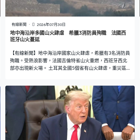
有線新聞
2026年07月30日
地中海沿岸多國山火肆虐 希臘3消防員殉職 法國西
班牙山火蔓延
【有線新聞】地中海沿岸國家山火肆虐，希臘有3名消防員
殉職。受熱浪影響，法國吉倫特省山火重燃，西班牙西北
部亦出現新火場。 土耳其全國5個省有山火肆虐，重災區
西南部穆拉省鄰近馬路的草叢火舌衝天，四周被大火產生
的煙霧染成橙紅色。受強風影響，火場面積迅速擴大，省
政府下令撤離附近數十戶居民。距離火場約2.5公里的醫
院，加護及寧養病房亦要疏散，多條主要道路關閉。 與土
耳其接壤的希臘，最大島嶼克里特島亦遭到大火吞噬。山
上有一條長長的火龍，火勢向東南蔓延至沿海度假勝地阿
吉亞加利尼，所有遊客經已撤離。消防通宵灌救，連同南
部地區的山火已造成3名消防員殉職。海岸警衛隊指，兩艘
巡邏艇及私人船隻已準備就緒，必要時會安排海上撤離。