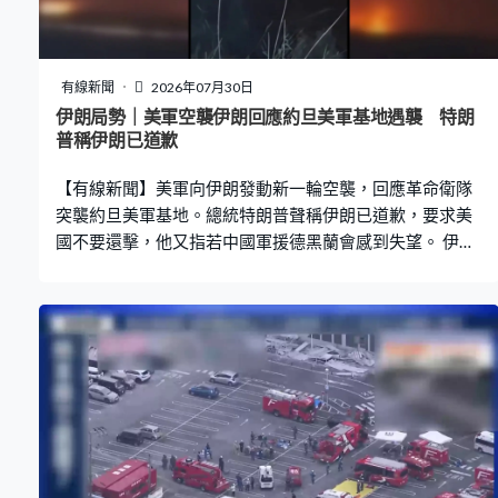
有線新聞
2026年07月30日
伊朗局勢｜美軍空襲伊朗回應約旦美軍基地遇襲 特朗
普稱伊朗已道歉
【有線新聞】美軍向伊朗發動新一輪空襲，回應革命衛隊
突襲約旦美軍基地。總統特朗普聲稱伊朗已道歉，要求美
國不要還擊，他又指若中國軍援德黑蘭會感到失望。 伊朗
南部布什爾、阿巴斯港和格什姆島等地爆炸起火，格什姆
島有住宅變成廢墟。美軍中央司令部證實，空襲伊朗的軍
事指揮中心、導彈及無人機設施、沿海監視和防禦設施等
數十個目標，回應革命衛隊突襲駐中東美軍基地。總統特
朗普早前警告，美國是時候反擊。特朗普：「我們會重創
伊朗，現在輪到我們反擊。他們知道是時候了，並要求我
們不要這麼做，看看最終雙方能否達成協議，但我們將重
擊伊朗。」特朗普聲稱伊朗已道歉，又指一直與華府溝通
的伊朗官員沒有下令突襲，而是另一派系所為，但仍要懲