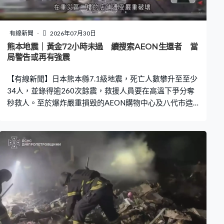
地域概念歸類，批評主辦方呈現西方中心主義思維。亦有
意見認為這樣做等同將K-POP局限於亞洲流行音樂表演這
類別，大幅降低獲得其他主要獎項的可能性。 在BTS放棄
有線新聞
2026年07月30日
競逐後，有歌迷發現格林美官方YouTube頻道將BTS過往
熊本地震｜黃金72小時未過 續搜索AEON生還者 當
的頒獎禮表演影片下架，質疑是存心針對BTS。 格林美主
局警告或再有強震
辦方美國國家錄音藝術科學學院稱對BTS的決定感到遺
【有線新聞】日本熊本縣7.1級地震，死亡人數攀升至至少
憾，但理解
34人，並錄得逾260次餘震，救援人員要在高溫下爭分奪
秒救人。至於爆炸嚴重損毀的AEON購物中心及八代市造
紙廠，分別增至7人及8人死亡。 防衛省再發放嘉島町的
AEON購物中心的內部片段，在重災區二樓的店舖遭受嚴
重破壞，貨物及貨架散落一地。地下部分區域未受太大影
響，店舖大致保持完整。警察及消防把握黃金72小時救
人，集中在購物中心中南部範圍搜索生還者。 另一重災
區，位於八代市發生煙囪倒塌的造紙廠，消防清理瓦礫搜
索，陸續發現被困的11名員工，多人死亡 。 熊本縣周二發
生7.1級地震，當時震感最強的冰川町，百多幢房屋倒塌，
路面凹凸不平、出現裂痕。全縣逾7萬戶停水，2萬多戶停
電，約一萬人在避難中心暫住。災民同時要面對極端酷熱