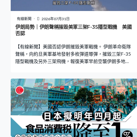
有線新聞
2026年07月31日
伊朗局勢｜伊朗聲稱摧毀美軍三架F-35隱型戰機 美國
否認
【有線新聞】美國否認伊朗摧毀美軍戰機。 伊朗革命衛隊
聲稱，向約旦美軍基地發射多枚彈道導彈，摧毀三架F-35
隱型戰機及另外三架飛機，報復美軍早前空襲伊朗多地。
美軍中央司令部否認，稱所有導彈和無人機已被攔截或未
能擊中目標區域，沒有美軍飛機受損。伊朗議會議長卡利
巴夫譴責美軍空襲格什姆島的民居，造成一對夫婦和2歲兒
子死亡，警告美國要為殺害伊朗平民付出代價。