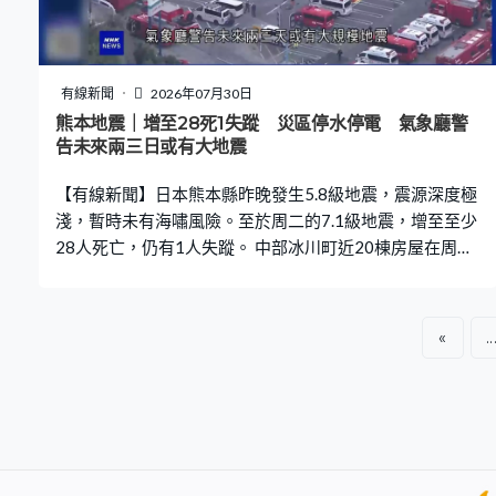
罰他們。 對於路透社早前報道，伊朗未來數周內將收到
300至400套中國製的肩托式防空導彈發射器，總值高達
7,000萬美元，特朗普稱若屬實，會感到意外和失望，因為
國家主席習近平曾表明不會介入。 中東戰事有蔓延跡象，
有線新聞
2026年07月30日
一艘停泊在埃及港口的美資天然汽船遭無人機攻擊，火勢
熊本地震｜增至28死1失蹤 災區停水停電 氣象廳警
蔓延至另一艘船。
告未來兩三日或有大地震
【有線新聞】日本熊本縣昨晚發生5.8級地震，震源深度極
淺，暫時未有海嘯風險。至於周二的7.1級地震，增至至少
28人死亡，仍有1人失蹤。 中部冰川町近20棟房屋在周二
地震中受損或倒塌，混凝土牆被震至碎裂，瓦礫散落四
周，當地仍停水停電。日本放送協會報道，不少災民在受
損房屋前搭起帳篷，或用床單鋪在地上休息，通訊及流動
«
..
網絡不穩定。熊本縣地震活動仍頻繁，周三晚的5.8級地
震，10時19分於天草與蘆北地區發生，氣象廳警告未來兩
三天或有大規模地震。至於發生爆炸的AEON購物中心，
至今造成5人死亡、5人受傷，有11人獲救，公司初步相信
是發生氣體爆炸。