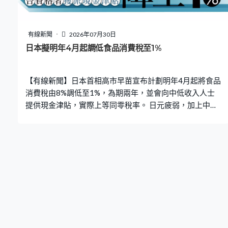
有線新聞
2026年07月30日
日本擬明年4月起調低食品消費稅至1%
【有線新聞】日本首相高市早苗宣布計劃明年4月起將食品
消費稅由8%調低至1%，為期兩年，並會向中低收入人士
提供現金津貼，實際上等同零稅率。 日元疲弱，加上中東
戰事觸發能源價格上漲，日本社會的生活成本居高不下，
有見及此，政府提出紓困政策提案。首相高市早苗在所屬
自民黨的高層會議表明，計劃2027年4月起將食品飲品消
費稅由目前的8%下調至1%，兩年後稅率會回復到8%水
平。她指提案平衡了實施效率、效果以及兌現競選承諾三
方面考慮。 日本首相高市早苗：「有些人可能會問為何不
直接發放現金，過往例子中，民眾需要一段長時間之後才
可獲得現金，相比直接發放現金，降低食品消費稅對於真
正有需要的人，我認為能讓他們更快感受到援助的效
果。」 今次是日本1989年引入消費稅以來首次下調稅率，