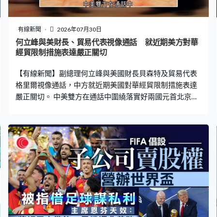
有線新聞
2026年07月30日
何立峰與美財長、貿易代表視像通話 就近期美方對華
經貿限制措施表達嚴正關切
【有線新聞】副總理何立峰與美國財長貝森特及貿易代表
格里爾視像通話，中方就近期美國對華經貿限制措施表達
嚴正關切。 中美雙方在通話中圍繞落實好兩國元首北京會
晤重要共識，及就下一階段保持經貿關係穩定，拓展務實
合作，妥善解決彼此關切，進行坦誠、深入、富有建設性
的交流。雙方同意在兩國元首戰略引領下，進一步發揮好
中美經貿磋商機制作用，加強溝通、增信釋疑、拓展合
作，推動經貿關係穩定向好，助力構建中美建設性戰略穩
定關係。貝森特在社交平台稱，期望中方全面履行對稀土
及美國農產品的承諾，並磋商如何落實貿易與投資委員
會。