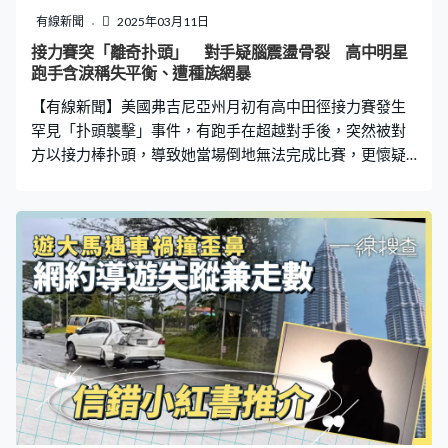
到草地上，拍片逼令她下跪，而當晚氣溫僅6度左右。小西
有線新聞
2025年03月11日
隨後跨坐在受害者身上，內田則多次踢向她腹部。兩人其
接力賽突「離奇扑頭」 對手疑腦震盪骨裂 高中明星
後逼村山坐上大橋欄桿，叫喊「掉下去」、「去死」等，
跑手含淚稱失平衡、遭種族網暴
最終將她推下橋，令她墜河溺斃。家人今年4月由通報失蹤
【有線新聞】美國弗吉尼亞州月初有高中田徑接力賽發生
後，警方5月底發現女生
罕見「扑頭襲擊」事件，有跑手在超越對手後，突然被對
方以接力棒扑頭，導致她當場倒地無法完成比賽，更懷疑
出現腦震盪及顱骨骨折。影片在網上引發廣大爭議，「肇
事女生」收到恐亡恐嚇後受訪解畫，含淚稱是由於失平衡
「本能反應」引發的意外。 彎道超前突遭扑頭 痛苦倒在
跑道外 這段引發輿論瘋狂討論的影片可見，代表
Brookville高中的Kaelen Tucker在彎道超過IC Norcom高中
的明星跑手Alaila Everett後，被對手從後面以接力棒打中
頭部。Kaelen Tucker摸著後腦痛苦地往場邊倒下。不過
Alaila Everett未有上前去查看她情況，而是繼續比賽。 據
美國傳媒報道，IC Norcom高中事後被取消資格，但
Brookville高中亦無法完成比賽。Kaelen Tucker事後向傳
媒投訴對方未曾作道歉及解釋，並直言兩人在彎道中曾有
過碰撞，她因此繞向外側超前，「我簡直不敢相信，不知