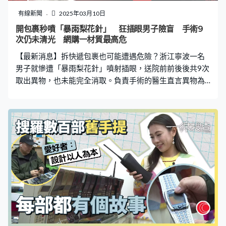
必打卡的一項活動，我看到社交媒體上很多遊客都發布過
有線新聞
2025年03月10日
自己這樣做的照片或者視頻，此舉也吸引了更多遊客效
開包裹秒噴「暴雨梨花針」 狂插眼男子險盲 手術9
仿。」 歐美客帶頭冒險 導遊：有慢速列車供打卡 克里什直
次仍未清光 網購一材質最高危
言不僅僅是中國遊客，幾乎所有的遊客都喜歡這樣，「基
【最新消息】拆快遞包裹也可能遭遇危險？浙江寧波一名
本上以歐美遊客為主，我也不知
男子就慘遭「暴雨梨花針」噴射插眼，送院前前後後共9次
取出異物，也未能完全消取。負責手術的醫生直言異物為
微米級玻璃纖維碎屑，「接下來還要取幾次，誰也說不
準」，警剔網購這類材質產品時務必小心。 異物無色透
明 醫生：看不見也取不了 「醫生，我的眼睛又腫又痛
啊，睜也睜不開，快救救我。」據寧波晚報報道，42歲的
夏先生10個月前在家人陪同下，急急忙忙地趕到奉化區中
醫醫院急診科。他告訴眼科醫生張瑩斌，因為工作需要網
購一些彈性支架，當天他拆開快遞時就傳出爆裂聲，數十
根透明「鋼針」瞬間刺入他的眼睛。家人聞聲趕來，馬上
將他送入醫院 在顯微鏡下，張瑩斌發現夏先生的眼睛有多
處劃傷，右眼角結膜及眼瞼密布比針頭更細的透明異物，
好似中了現實版「暴雨梨花針」。「顯微鏡下能看到的異
物基本都取出來了。但是這種玻璃纖維非常細，無色透