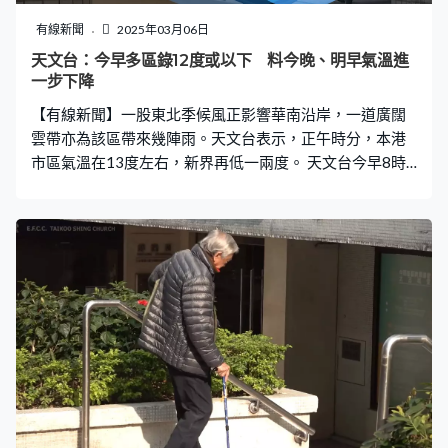
多人誤以為只要長時間開機，就能徹底解決潮濕問題。事
實上抽濕機的使用方法亦有講究，若沒有依循正確的方法
有線新聞
2025年03月06日
使用，抽濕效果也會大打折扣。 建議做法： ● 定期檢查及
天文台：今早多區錄12度或以下 料今晚、明早氣溫進
清空水箱，尤其是在高濕度環境中需要勤加檢查，水箱裝
一步下降
滿時就要立即清空。 ● 定期檢查濾網，適時間清潔或更換
【有線新聞】一股東北季候風正影響華南沿岸，一道廣闊
濾網，以免影響抽濕效果。
雲帶亦為該區帶來幾陣雨。天文台表示，正午時分，本港
市區氣溫在13度左右，新界再低一兩度。 天文台今早8時
57分發出特別天氣提示，指本港今早（6日）市區相當清
涼，新界寒冷，多處地區氣溫下降至12度或以下，預料今
晚及明早氣溫會進一步下降。 天文台表示，東北季候風正
影響華南，今早本港顯著較涼，大部分地區氣溫較昨日低
六度左右，預料本港今日多雲，有幾陣雨，市區天氣相當
清涼，新界寒冷。日間氣溫徘徊在15度左右，今晚氣溫進
一步下降，吹和緩至清勁北至東北風，離岸及高地間中吹
強風。 天文台預料明日仍有幾陣雨，市區最低氣溫在12度
左右，新界寒冷。根據自動分區天氣預報，明早7時，多區
氣溫跌至最低11度，當中天水圍、上水等更低見10度。 而
隨著季候風在下周初被偏東氣流取代及覆蓋廣東的雲帶逐