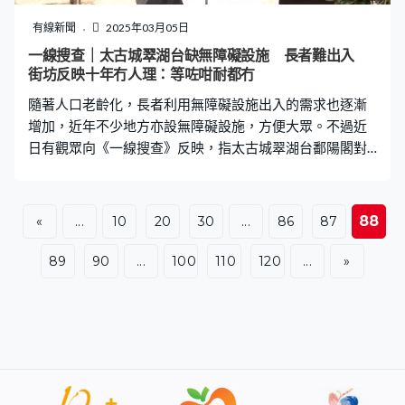
漸轉薄，天文台預料，周末至下周初氣溫逐漸回升，天色
較為明朗。而一股溫暖的海洋氣流會在下週中期為沿岸地
有線新聞
2025年03月05日
區帶來潮濕有霧的天氣。預料東北季候風會在下週後期影
一線搜查｜太古城翠湖台缺無障礙設施 長者難出入
響華南，該區氣溫下降。
街坊反映十年冇人理：等咗咁耐都冇
隨著人口老齡化，長者利用無障礙設施出入的需求也逐漸
增加，近年不少地方亦設無障礙設施，方便大眾。不過近
日有觀眾向《一線搜查》反映，指太古城翠湖台鄱陽閣對
出，多年來一直未有設置無障礙設施，不但令長者及有需
要人士出入不便，更影響救護人員運送患者，然而一直未
有相關人士處理。 居住在翠湖台10多年的街坊何先生表
88
«
...
10
20
30
...
86
87
示，鄱陽閣對出有4條樓梯、3個樓梯位，但一直未有設置
無障礙坡道，「上落樓梯搬嘢，或者老人家抬上抬落呀，
89
90
...
100
110
120
...
»
我嗰到就麻煩少少咁囉。有啲裝修車擺係出面，搬運啲泥
土會成塊板直接推落嚟，其實好危險。」他透露，初時遷
入時曾多次詢問管理處無障礙設施問題，然而惟獲回覆指
沒法跟進。 「政府有啲公園有V型斜台，呢啲其實都係可
行嘅事，但係冇，等咗咁耐都冇呢啲情況出現。」何先生
坦言，近年行動開始不便，上落樓梯較以往辛苦，希望屋