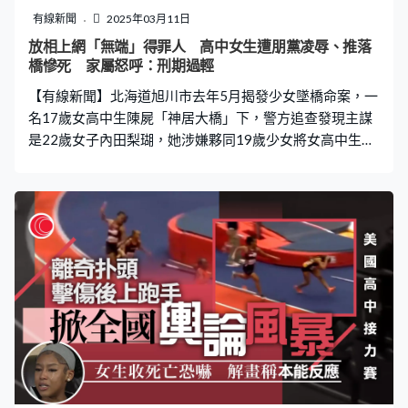
持大型掃帚，疑在停車場進行破壞。 有居民直言邨內一直
有線新聞
2025年03月11日
有童黨問題，曾聽聞發生偷竊及打人事件；亦有年老的居
放相上網「無端」得罪人 高中女生遭朋黨凌辱、推落
民認為情況恐怖、令人害怕，「你玩時玩，唔好傷害老人
橋慘死 家屬怒呼：刑期過輕
家啦，呢啲小朋友（老人家）都好驚佢。」 區議員：房屋
【有線新聞】北海道旭川市去年5月揭發少女墜橋命案，一
署與警密切聯繫 加強巡邏 黃大仙
名17歲女高中生陳屍「神居大橋」下，警方追查發現主謀
是22歲女子內田梨瑚，她涉嫌夥同19歲少女將女高中生推
落橋。當地法院日前將19歲被告判處23年監禁。 放相上網
惹怒對方 曾轉賬10萬求和不果 據日媒報道，事件起因是
死者村山月在無意間，將一張內田梨瑚入鏡的照片放上
網，惹起對方不滿。村山曾轉賬10萬日圓向對方求和不
果，不但繼續遭對方恐嚇，更脅迫她偷錢。至去年4月命案
發生前，內田與三名同黨將村山叫到收費道路休息站，將
她拘禁在車内後駛往旭川市，更在車上作出猥褻行為。 期
間車輛停泊在路上便利店外，村山試圖逃走向店員求助，
但女疑兇聲言「她有問題的，不用理會她」，店員不以為
然。雖然村山拼命反抗，緊抓住便利店櫃檯，但仍被眾人
強行拖走。 疑兇逼令坐上欄桿 高呼掉下去、去死再推人
一行人抵達大橋後，內田及共犯小西優花將村山的衣服扔