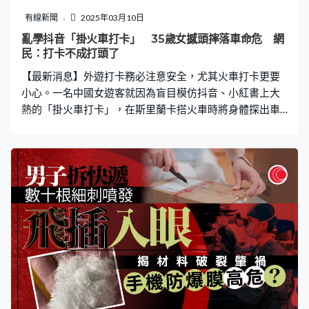
院方安排很有問題，「為什麼有醫生看，但沒有藥拿？不
有線新聞
2025年03月10日
如索性診所休息，休息了，人家就會想其他辦法，或者看
亂學抖音「掛火車打卡」 35歲女撼頭摔落車命危 網
西醫。」區太後來在其他醫護人員口中得知，原來每年都
民：打卡不成打頭了
有些日子是有醫生看，而沒有藥拿的，「因為他們多年來
【最新消息】外遊打卡務必注意安全，尤其火車打卡更要
都是這樣，即是幾十年來都沒人像我般投訴，因為
小心。一名中國女遊客就因為盲目模仿抖音、小紅書上大
熱的「掛火車打卡」，在斯里蘭卡搭火車時將身體探出車
外，未料頭部突然撞上鐵路隧道，摔下火車受重傷。當地
資深導遊直言過去幾年許多人因此受傷，甚至喪生，「這
種做法真的非常危險」。 火車上摔下頭腿受傷 兩度轉院
仍危急 據紅星新聞報道，事發於當地時間3月9日，女事主
從內陸鐵路線納努奧亞開往巴杜拉的火車，在伊達爾加辛
納隧道附近從行駛的火車上摔下受重傷。受傷中國女遊客
今年35歲，頭部撞上伊達爾加辛納第19號鐵路隧道，事後
立即被送往附近醫院急救，之後兩度轉院。醫院消息稱她
的頭部和腿部受傷嚴重，情況仍然危急。 報道引述前斯里
蘭卡導遊和司機協會秘書克里什（Krish）表示，許多遊客
都很喜歡將身體探出正在運行的火車，甚至直接將整個身
體掛在火車外打卡，「這幾乎已經成了遊客們來斯里蘭卡