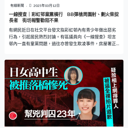
有線新聞
2025年03月12日
一線搜查｜彩虹邨童黨橫行 BB彈槍周圍射、劃火柴掟
長者 街坊報警勸阻不果
有網民近日在社交平台發文指彩虹邨內有青少年做出惡劣
行為，引起居民熱烈討論。有區議員向《一線搜查》坦言
邨內一直有童黨問題，過往亦曾發生欺凌事件，房屋署正
與警方密切聯繫，加強巡邏。 向長者扔火柴、碎沙 拳打
腳踢小童兼「兜頭淋水」 《一線搜查》發現有網民在社交
平台發長文，細數彩虹邨童黨的惡劣行徑，當中包括向長
者扔燃燒的火柴及碎沙、高處向途人投擲雞蛋、燃燒球場
垃圾桶、後樓梯玩火、破壞停車場內燈管、騷擾居民、對
小童拳打腳踢並「兜頭淋水」、踢壞多個單位門外的拜神
用品等，當中部分事件更曾報警，並作出勸阻但不果。 街
坊：你玩時玩、唔好傷害老人家啦 帖文又列出童黨名單，
旁邊附有照片及「罪狀」，又指截至2月12日，版主已經
收到13宗相關的投訴，提醒家長及長者留意提防。另外亦
有街坊上傳照片，指有青少年手持疑似BB彈槍在邨內遊走
並「周圍射」，而另一段影片就可見有身穿紅衣的小童手