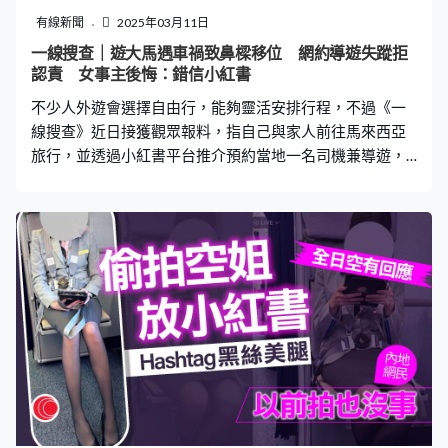
道發生了什麼，被打中頭後我便倒在跑道外」。由於懷疑
有線新聞
2025年03月11日
出現輕微腦震盪及顱骨骨折，Kaelen Tucker需等消腫再作
一線搜查｜遊大馬遇車禍致鼻樑移位 網約導遊失蹤拒
進一步檢查。 批對方沒道歉看望
認責 女事主後悔：錯信小紅書
不少人外遊會選擇自由行，能夠靈活安排行程，不過《一
線搜查》近日接獲觀眾報料，指自己與家人前往馬來西亞
旅行，並透過小紅書平台推介預約當地一名司機兼導遊，
怎料到達當地後猶如被「賣豬仔」，除了每天由不同司機
接載，更在旅途期間遭遇車禍，自己更被撞至鼻樑移位。
然而車禍發生後，司機竟未有協助報警及聯絡救護車，最
終他們在流血受傷的情況下，在馬路邊截車前往醫院。
「選擇佢（導遊）嘅原因係因為小紅書上面好多用戶推薦
佢，話佢好似幾熱情，我哋好信任佢嘅原因就係佢識廣東
話同普通話。」陳小姐與家人於今年一月前往馬來西亞自
由行，出發前她參考小紅書的推介，透過微信聯絡了當地
一名導遊，並預約包車服務。陳小姐：「佢哋應該係同一
個人，第一日見到佢（導遊），係佢接我哋；跟住第二
日，佢就安排咗第二個人嚟車我哋，佢話係佢姑丈嚟嘅；
第三日，佢又換咗個司機，就同我哋講係佢表弟。」 包車