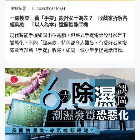
明，眼組織內還是殘留了很多，根本看不見，也取不
有線新聞
2025年03月06日
了。」張瑩斌經過一個多小時的手術，只清除30多枚肉眼
一線搜查｜舊「手提」設計女士為先？ 收藏家拆解各
可見的玻璃纖維。 十個月已取九次 細如頭髮絲二十分一
經典款 「以人為本」遠勝智能手機
「為甚麼一次性取不乾淨？」夏先生和家人聽了有點意
現代智能手機如同小型電腦，但舊式手提電話設計卻是千
外，張瑩斌解釋：「這些透明細刺只有在移動至表層
變萬化，不同「經典款」特色都令人難忘，有愛好者就搜
羅數百部舊「手提」收藏，如同一個小型手提電話博物
館，見證手機這五十年間的驚人「進化」。 自70年代史上
第一部手提電話面世，一機在手，便可以與千里之外的朋
友通訊，而經過技術不斷改良，為人熟悉的水壺型「大哥
大」在1983年終於正式發售，自此手機進化一直令人嘆為
觀止。而愛好者Mike收藏手提電話多達數百部，不但有多
部初代、二代「大哥大」，往後數代舊手機也不是只有機
穀，大部份都可以正常使用。 「那個時代的手提電話，你
看到布許多設計很特別，例如這些顏色很漂亮以及設計很
女性化」、「有些可能機身很薄，可以讓女士照鏡化
妝」，Mike收藏的舊手機設計千變萬化，直言以前的很多
設計都是以人為本，一些更是「特別」型號。 「這部手機