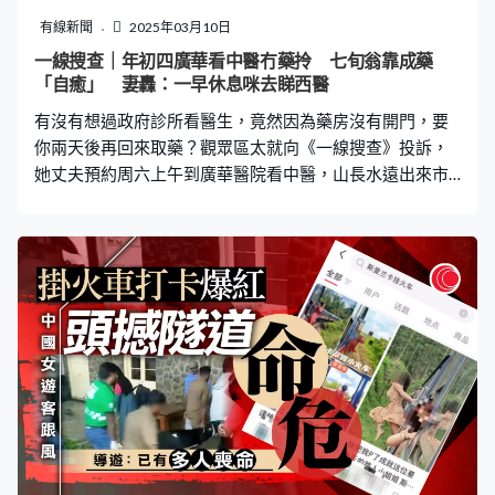
平底鞋和褲子會更好」。部分中國網友則覺得事件小題大
有線新聞
2025年03月10日
做，反批「這哪裡犯法了？」、「以前拍也沒事，現在怎
一線搜查｜年初四廣華看中醫冇藥拎 七旬翁靠成藥
麼了」、「這個罰則不是針對我們吧？」 要求小紅書下架
「自癒」 妻轟：一早休息咪去睇西醫
照片 全日空：不容侵犯肖像權 全日空指，知悉有關照片
有沒有想過政府診所看醫生，竟然因為藥房沒有開門，要
在小紅書上流傳，由於該照片未徵得事
你兩天後再回來取藥？觀眾區太就向《一線搜查》投訴，
她丈夫預約周六上午到廣華醫院看中醫，山長水遠出來市
區居然沒有藥拿，要到星期一藥房「開工」才有，只能靠
買傷風咳成藥舒緩病癥。 據區太表示，在農曆新年後的星
期六（2月1日），她的七十歲丈夫因為傷風感冒不適去廣
華醫院看中醫，「他過往一直有在那邊中醫，打電話預
約，星期五（1月31日）也是假期，但是可以預約到星期
六，上午可以去看醫生。」未料她丈夫回家卻表示沒有藥
拿。 「他說要兩天後才有藥拿，要到星期一開工才有藥
拿。」區太說周末那兩天唯有給些成予丈夫服用，「我就
給些傷風丸，他又有咳，家中有成藥，止咳或者止乾咳的
藥水，唯有給他服用兩天。」區太憂慮現時流行性感冒厲
害，如果醫治不好，「會死人的，對不對？」 幸好區太丈
夫自行休息數天後沒甚麼大礙，但好回想事件經過，認為