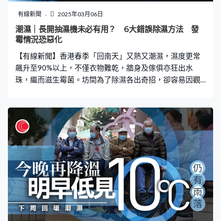
的型號叫8850，首先它這個顏色已經很少，第二是當時你
可能需要跟電訊商開一個較高的服務計劃，才可以拿到這
有線新聞
2025年03月06日
個型號。」Mike指自己也是透過另一個收藏家，才拿到這
潮濕｜長開抽濕機未必有用？ 6大錯誤除濕方法 發
部連盒子及所有配件的「金色版」。 他手上這部二代「大
霉情況恐惡化
哥大」依然運作良好，但可惜所用GSM M1網絡已於去年
【有線新聞】香港春季「回南天」又熱又潮濕，濕度更常
11月8日停止，「其實
飆升至90%以上，不僅衣物難乾，牆身及傢俱亦狂出水
珠，繼而滋生霉菌。坊間為了除濕各出奇招，卻容易因觀
念錯誤反令問題加劇。本文整理5個常見家居防潮誤區，快
看看你是否也中招？ 香港冬天主要受東北季候風影響，一
般較寒冷、乾燥，而到了春天，東北季候風稍為緩和時，
便會轉吹温暖潮濕的偏南風，便稱為「回南」。經過冬天
的冷空氣，建築物的混凝土會被冷卻，而偏南風會把海洋
上温暖潮濕的空氣帶到香港，因此當遇到較涼的牆身、地
板或天花，空氣中的水氣就會冷卻，凝結成水珠，因此家
中物件會出現水珠、滴水的情況。同時，空氣中的水份會
形成薄霧或霧 ，使能見度下降，地面亦會變得濕滑。 6大
錯誤防潮方法 除濕方法｜錯誤1-抽濕機開得越久越好？正
確方法要知道 抽濕機無疑是「回南天」的最佳幫手，但很