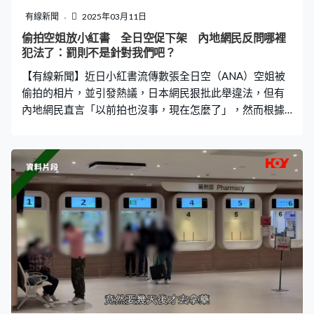
遭車禍 「網約導遊」無報警 路邊截車求救 行程至第三
有線新聞
2025年03月11日
天，陳小姐與家人更遭遇車禍，「我哋六個人入面，其實
偷拍空姐放小紅書 全日空促下架 內地網民反問哪裡
有三個人都受咗傷，其中兩個係擦損、撞瘀。我當時比較
犯法了：罰則不是針對我們吧？
嚴重啲，口同鼻一直流血，當時都好驚，因為我唔知馬來
【有線新聞】近日小紅書流傳數張全日空（ANA）空姐被
西亞嗰邊call白車係點call，我哋係路邊度等
偷拍的相片，並引發熱議，日本網民狠批此舉違法，但有
內地網民直言「以前拍也沒事，現在怎麼了」，然而根據
日本2023年實施的「攝影罪」，偷拍行為一經定罪可囚三
年。 偷拍黑絲空姐惹議 內地網民：這哪裡犯法了？ 近日
內地社交平台小紅書流傳一組偷拍相，相中一名全日空
（ANA）空姐正坐在機艙緊急出口工作座位，低頭使用平
板電腦，或未注意被人偷拍，部分照片甚至清晰顯示該空
服員的名牌，帖文更寫上「全日空的小姐姐我都愛，特別
還是日產的」，還加上「黑絲」、「美腿」等露骨
hashtag，引來大批內地網友意淫討論。 事件曝光後，引
發日本網友強烈不滿，批評有關行為違反日本法例，更有
網民要求飛機上安排保安。有人怒批「這根本就是變態行
為」、「偷拍本來就違法！」、「我認為空服員的制服應
該停止穿緊身裙、絲襪和高跟鞋，我認為穿像男性一樣的