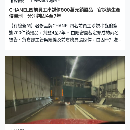
有線新聞
2026年08月03日
常，估計多個熱帶氣旋形成低壓區帶來降雨，亦與全球暖
CHANEL四前員工串謀偷800萬元銷毀品 官採納生產
化有關。香港氣象學會發言人梁榮武：「溫度高的時候，
價量刑 分別判囚4至7年
大氣層可以容納更多水分，好像一個桶，原本大氣層只是
【有線新聞】奢侈品牌CHANEL四名前員工涉嫌串謀偷竊
一個細小的桶，現在變成裝滿水的
逾700件銷毀品，判監4至7年。 由陪審團裁定罪成的兩名
被告、貨倉部主管吳耀倫及前倉務員張家偉，由囚車押送
至高等法院聽取判刑。他們跟另外兩名倉務員何東山和何
子賢，涉於2017年串謀偷竊青衣貨倉內準備銷毀的逾700
件過季貨品，包括123個銀包及601個手袋。 法官判刑時
指貨品銷毀前會拆走標籤，不可能以原價轉售，加上涉案
貨品是過季款式並已銷毀，採納以約800萬生產價作量刑
考慮；考慮到吳耀倫在四人中職位最高，擁有載貨電梯密
碼，獲公司較高信任，相信是案中主腦，加上涉案貨品數
量多，判監7年；而案發時已離職的張家偉不涉及違反誠
信，但負責租用貨倉和貨車，比起單純運貨，參與度較
高，判監5年3個月。 至於何東山和何子賢早前已認罪，法
官指他們違反誠信，但兩人都沒有載貨電梯的密碼，工作
時也有保安監管，顯示公司對他們的信任不高；加上認