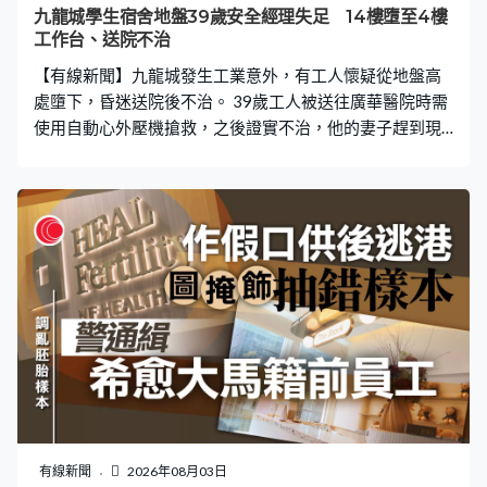
九龍城學生宿舍地盤39歲安全經理失足 14樓墮至4樓
工作台、送院不治
【有線新聞】九龍城發生工業意外，有工人懷疑從地盤高
處墮下，昏迷送院後不治。 39歲工人被送往廣華醫院時需
使用自動心外壓機搶救，之後證實不治，他的妻子趕到現
場了解。事發於中午12時許，消防接報指有工人在九龍城
沙浦道一個地盤工作期間，懷疑在14樓天台失足，被困在
4樓棚架工作台失去知覺。近20名救援人員出動，花約一
小時在低層平台用擔架將工人救出。 據了解，他是地盤安
全經理。工業傷亡權益會總幹事蕭倩文：「只知道他在天
台工作，帶領其他人工作，突然由高處墮下。有同事在一
起，但同事沒有見到意外原因，當時應該是一起工作，有
兩個人。」勞工處已即時派員就意外原因調查。 涉事地盤
原本是富豪東方酒店，正興建學生宿舍，預計9月會推出首
批600至700個床位。
有線新聞
2026年08月03日