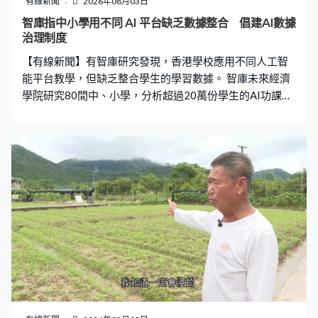
有線新聞
2026年08月03日
公職作出不當行為」罪和在囚人士李宇軒的傷人罪早前被
智庫指中小學用不同 AI 平台缺乏數據整合 倡建AI數據
裁定不成立。
治理制度
【有線新聞】有智庫研究發現，香港學校應用不同人工智
能平台教學，但缺乏整合學生的學習數據。 智庫未來經濟
學院研究80間中、小學，分析超過20萬份學生的AI功課數
據，發現學校和學生之間會使用不同AI平台，但沒有跨平
台保存整合學生學習數據，令教師無法確實掌握學生能力
變化，影響教學質素和效率。智庫建議學校可建立AI學習
數據治理制度，系統性評估、保存及整合學習數據。