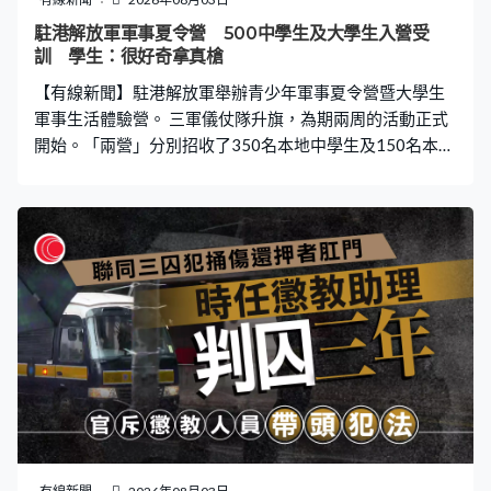
駐港解放軍軍事夏令營 500中學生及大學生入營受
訓 學生：很好奇拿真槍
【有線新聞】駐港解放軍舉辦青少年軍事夏令營暨大學生
軍事生活體驗營。 三軍儀仗隊升旗，為期兩周的活動正式
開始。「兩營」分別招收了350名本地中學生及150名本地
大學生或制服團體成員，他們入營期間接受軍事訓練及專
題講座。駐軍期望活動可以令學員加深對國家及軍隊的理
解、增強紀律意識，亦增進駐軍及市民的溝通交流。 慈幼
英文學校中一學生勞溫龍：「我很好奇拿著槍進行模擬射
擊是如何。真槍，真的沒有試過。我之前在家已經練疊被
子，我已經猜到軍事夏令營需要我們疊一個豆腐出來，所
以有提前練習。」