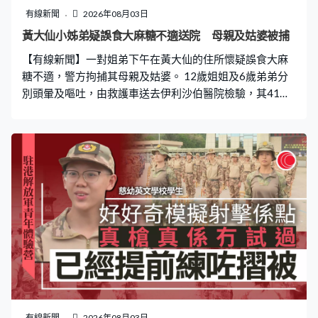
有線新聞
2026年08月03日
黃大仙小姊弟疑誤食大麻糖不適送院 母親及姑婆被捕
【有線新聞】一對姐弟下午在黃大仙的住所懷疑誤食大麻
糖不適，警方拘捕其母親及姑婆。 12歲姐姐及6歲弟弟分
別頭暈及嘔吐，由救護車送去伊利沙伯醫院檢驗，其41歲
母親涉嫌疏忽照顧及61歲姑婆涉嫌管有危險藥物，兩人被
警方拘捕，帶返警署調查。現場是橫頭磡邨宏德樓一個單
位，下午四時許警方接報指一對姐弟在家中食零食後不
適，警員到場調查，在單位檢獲大麻糖，拘捕兩人，警方
正調查事件。
有線新聞
2026年08月03日