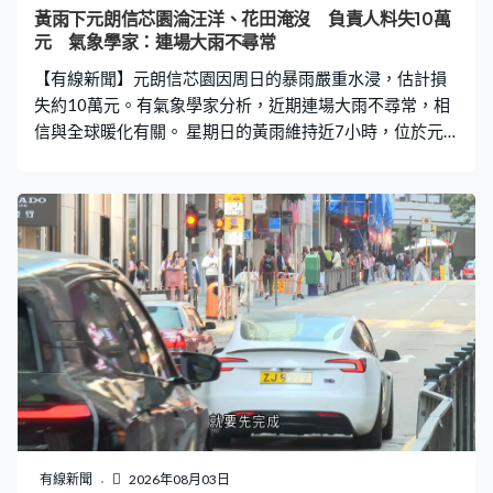
黃雨下元朗信芯園淪汪洋、花田淹沒 負責人料失10萬
元 氣象學家：連場大雨不尋常
【有線新聞】元朗信芯園因周日的暴雨嚴重水浸，估計損
失約10萬元。有氣象學家分析，近期連場大雨不尋常，相
信與全球暖化有關。 星期日的黃雨維持近7小時，位於元
朗的信芯園整片花田完全被淹沒，變成一片汪洋，工人要
連忙運走花苗，旁邊的珍珠米田亦受波及。至翌日早上，
積水大致退去。信芯園負責人梁日信：「我們一大早6、7
點過來洗乾淨泥漿。如果（花苗）浸超過8小時會焗死，加
上泥漿停留，就算洗乾淨都不行。」 負責人預計這次損失
約10萬元，又稱自五月起受連場大雨影響，已是第六次重
新栽種花苗。梁日信：「我們外面沒有天然河道，這裡有
幾百公頃土地、幾百萬呎地方，那些積水，就算我們有更
強大的水泵都無用。未曾好天過，要不暴曬幾日，要不一
直強降雨，我們俗稱『長命雨』，所以做了幾十年，現在
天氣愈來愈難做。」 天文台上月共發出20次黃雨及5次紅
雨警告信號，全月總雨量達790.3毫米，成為自1884年有
記錄以來總雨量第二高的七月。有氣象學家形容不尋常，
有線新聞
2026年08月03日