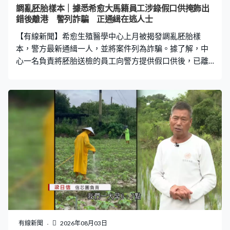
調亂胚胎樣本｜據悉希愈大馬籍員工涉錄假口供掩飾出
錯後離港 警列詐騙 正通緝在逃人士
【有線新聞】希愈生殖醫學中心上月被揭發調亂胚胎樣
本，警方最新通緝一人，並將案件列為詐騙。據了解，中
心一名負責將胚胎送檢的員工向警方提供假口供後，已離
開香港。 位於中環的希愈生殖醫學中心上月被揭發調亂胚
胎活檢組織樣本，衞生署報警。警方初步調查後將案件列
作詐騙，通緝一名在逃人士。據了解，被通緝的是中心一
名馬來西亞籍女員工，她負責從涉事胚胎中抽取樣本送往
中大檢驗。她7月下旬曾會見警方，並錄取警誡口供，翌日
離港返回馬來西亞，之後再向希愈請辭。警方懷疑她抽取
樣本期間出錯，企圖以謊言掩飾，相信案件與販賣人類胚
胎無關。 人類生殖科技管理局上月初通報事件，指希愈中
心將9個胚胎活檢組織樣本送到中大實驗室檢測，但中大發
現其中8個胚胎的基因及父母資料不符。希愈在事故後被衞
生署暫停大部分服務，並要求提交報告。
有線新聞
2026年08月03日