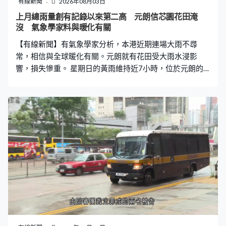
有線新聞
2026年08月03日
上月總雨量創有記錄以來第二高 元朗信芯園花田淹
沒 氣象學家料與暖化有關
【有線新聞】有氣象學家分析，本港近期連場大雨不尋
常，相信與全球暖化有關。元朗就有花田受大雨水浸影
響，損失慘重。 星期日的黃雨維持近7小時，位於元朗的
信芯園，整片花田完全被淹沒，變成一片汪洋，工人要連
忙運走花苗。信芯園負責人梁日信：「我們一大早，6、7
點過來洗乾淨泥漿。如果（花苗）浸超過8小時會焗死，加
上泥漿停留，就算洗乾淨都不行。」 做了一堆工夫，但旁
邊的珍珠米田因長時間被水浸也要報銷。負責人預計這次
損失約10萬元，又稱自五月起受連場大雨影響，已是第六
次重新栽種花苗。梁日信：「未曾好天過，要不暴曬幾
日，要不一直強降雨，我們俗稱『長命雨』，所以做了幾
十年，現在天氣愈來愈難做。」這個鳥居旁邊本來都種滿
花，但早兩個月開始不停下雨，花農索性改作魚塘 ，但星
期日下雨後魚都被沖走了。 天文台上月共發出20次黃雨及
5次紅雨警告信號，全月總雨量達790.3毫米，成為自1884
年有記錄以來總雨量第二高的七月。有氣象學家形容不尋