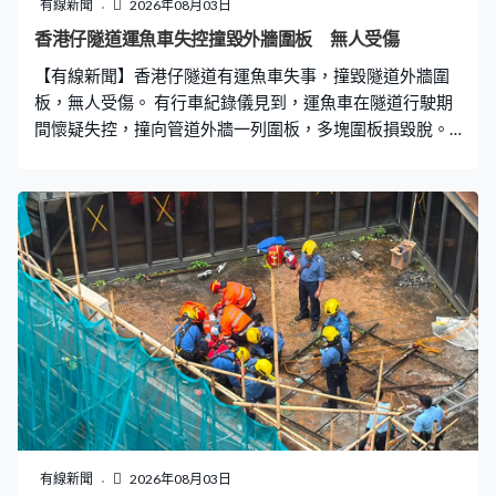
罪，扣減刑期三份一，判監四年。 法官考慮到審訊延誤至
有線新聞
2026年08月03日
今近十年，與各被告無關，為對他們構成壓力，給予8至9
香港仔隧道運魚車失控撞毀外牆圍板 無人受傷
月的刑期扣減。
【有線新聞】香港仔隧道有運魚車失事，撞毀隧道外牆圍
板，無人受傷。 有行車紀錄儀見到，運魚車在隧道行駛期
間懷疑失控，撞向管道外牆一列圍板，多塊圍板損毀脫。
清晨六時許，運魚車沿香港仔隧道往黃竹坑方向行駛，途
中失事。
有線新聞
2026年08月03日