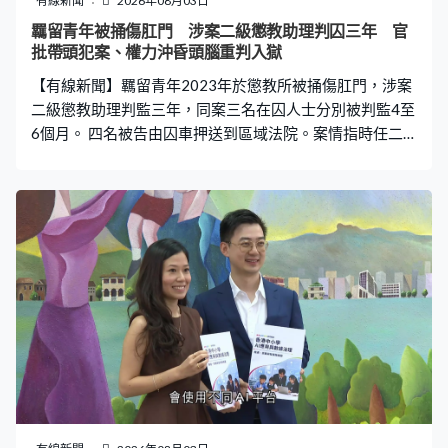
有線新聞
2026年08月03日
羈留青年被捅傷肛門 涉案二級懲教助理判囚三年 官
批帶頭犯案、權力沖昏頭腦重判入獄
【有線新聞】羈留青年2023年於懲教所被捅傷肛門，涉案
二級懲教助理判監三年，同案三名在囚人士分別被判監4至
6個月。 四名被告由囚車押送到區域法院。案情指時任二
級懲教助理譚力翀與三名在囚人士李梓睿、何力桓及林承
蔚，2023年在懲教所樓梯間用木棍多次插入另一名還柙者
肛門，導致他肛門及直腸受損出血。譚力翀教受害人向他
人解釋傷勢，指是自己由下午起開始「痾血」，自己再用
筆插傷肛門。 四人有意圖而造成身體嚴重傷害罪成，譚力
翀另涉一項串謀妨礙司法公正罪成。法官判刑時指，譚力
翀涉及多項加刑因素，包括他作為懲教人員在懲教所帶頭
犯法，當時受害人亦沒有反抗機會。考慮他及早認罪、沒
有任何暴力傾向、當時被權力沖昏頭腦，加上失去多年工
作，加刑一年、共判監三年。 至於另外三名被告，法官指
他們受譚力翀職權影響，在指使下犯案，加上本身亦已就
其他案件服刑多時，分別判監4至6個月，與原有刑期分開
執行。案件另外兩名被告，退休一級懲教助理郭紹輝「藉