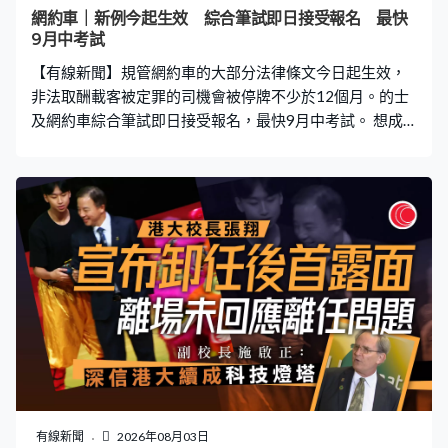
估計多個熱帶氣旋形成低壓區帶來降雨，亦與全球暖化有
網約車｜新例今起生效 綜合筆試即日接受報名 最快
關。香港氣象學會發言人梁榮武：「溫度高的時候大氣層
9月中考試
可以容納更多水分，好像一個桶，原本大氣層只是一個細
【有線新聞】規管網約車的大部分法律條文今日起生效，
小的桶，現在變成裝滿水的大
非法取酬載客被定罪的司機會被停牌不少於12個月。的士
及網約車綜合筆試即日接受報名，最快9月中考試。 想成
為合法網約車司機就要先完成的士及網約車綜合筆試，申
領的士駕駛執照亦都適用。筆試模式與過往的士考試差不
多，包含兩部分，甲部有30題關於的士及網約車營運，不
可以錯多過五題。例如駕駛時前方不可放置多於多少部流
動電訊裝置？答案是兩部。亦會考主要建築物在甚麼地
區，以及如何前往。例如荃灣前往上環港澳碼頭，哪一條
路線最直接？答案是走西九龍公路以及西隧。 乙部就會考
道路使用者守則，35題選擇題要答對30題或以上才及格。
例如駛過水浸的街道後應該如何做？官方答案是立即試驗
煞車系統性能。兩部分考試時間分別都是45分鐘，任何一
部分不及格，整個考試便視作不及格。考試即日起接受接
受申請，首批考生將於下月中開始考試。 網約車平台Uber
表示會積極準備提交牌照申請，繼續與政府及各持份者保
有線新聞
2026年08月03日