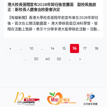
持建設性合作，期望建立務實、適時，並以數據驅動的檢
港大校長張翔宣布2028年卸任後首露面 副校長施啟
討機制，確保有關制度能與時並進，將全力支援司機。滴
正：新校長人選會由校委會決定
滴亦表示正積極籌備申請平台牌照，已為乘客和司機設立
【有線新聞】香港大學校長張翔早前宣布會在2028年卸任
多項服務保障措施，包括提供24小
後，首次在公開活動露面。 港大舉辦首屆亞洲科學營，張
翔在活動上致辭，表示十分榮幸港大能舉辦此活動。活動
有超過300名學生，來自30亞洲國家及地區參加，反映科
學無邊界。他離開時未有回應離任問題，港大副校長施啟
正在活動後表示，招聘新校長人選會由校務委員會決定，
16
«
...
10
...
14
15
17
18
又相信對方會以合適方式帶領港大發展。港大副校長（教
學）施啟正：「我是一個科學家，不會占卜也沒有水晶
...
30
40
50
...
»
球，我想我們要等待誰是新候選人，而他或她有沒有能力
去領導港大達到他想要的路向，但很明顯世界的整體趨勢
是，香港會繼續成為西方和東方的重要橋樑，也會聯繫南
北，繼續成為新科技的燈塔。」