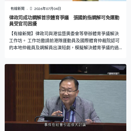
運，第一次看到這麼大的艦艇，印象很深刻，很驚訝一切
都很乾淨、保養得很好，非常好的展示。」 艦艙內有魚雷
有線新聞
2026年07月04日
發射裝置及艦載小艇等裝備，裡面不能拍照錄影，參觀者
律政司成功調解首宗體育爭議 張國鈞指調解可免運動
只能用肉眼欣賞海軍武器。艦上不少官兵都是首次來港，
員受官司困擾
海軍衡陽艦軍官梁秋瑞：「我更想放慢腳步，去感受這座
【有線新聞】律政司與港協暨奧委會等舉辦體育爭議解決
城市獨有的魅力。不管是承載着中華文化傳
工作坊。 工作坊邀請前港隊運動員及國際體育仲裁院認可
的本地仲裁員及調解員出演短劇，模擬解決體育爭議的過
程，希望加強體育業界對調解仲裁的認識，及了解實際運
作。 律政司推行體育爭議解決先導計劃至今近半年，成功
調解首宗個案，副司長張國鈞指，調解可以避免雙方將時
間及金錢投入法律程序。張國鈞：「只想一心一意訓練及
比賽的運動員不單在時間上、精神上，或者財務負擔上承
受不了，更會因為把爭議公開而成為社會焦點。法院裁決
後更可能會令與訟雙方關係破裂。要妥善處理這些糾紛、
要避免這些副作用，我們必須建立高效專業，及具公信力
的體育爭議解決制度。」