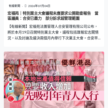
選舉委員會界別而非地區直選或功能界別，問題不算太
有線新聞
2026年07月04日
大，又認為黃錦輝犯了重大錯誤，希望立法會不會再發生
宏福苑｜特別業主大會議程未應要求公開勘查報告 當
類似事件。 全國港澳研究會顧問譚耀宗：「從了解到的情
區議員：合安已盡力 部分訴求超管理範圍
況看，事情他真的錯得很緊要，由頭到尾都錯，都處理得
【有線新聞】宏福苑法團管理人合安管理有限公司公布，
不好，所以他自己承擔責任，至於進一步當然待法庭
將於本月19日召開特別業主大會，議程包括匯報宏志閣情
況，以及討論及議決兩個月內舉行下次業主大會。合安早
前申請押後召開特別業主大會遭駁回，相隔個多月公布，
將於本月19日上午11點召開特別業主大會。 合安表示為便
利業主參與，屆時將會分四個場地，包括大埔社區中心、
啟德社區會堂、華貴社區會堂，以及天暉路社區會堂，透
過廣播同步進行。九項議程包括匯報宏志閣情況、啟動退
回大維修餘款、工程及屋苑保險跟進進度，以及討論及議
決兩個月內舉行下次業主大會等。 合安指由於各場地容納
人數有限，業主須於本月15日上午11時前提交選擇場地意
向，如報名人數超出上限，將以抽籤方式編配業主與會地
點。每個單位只能由業主本人或其授權代表出席，出席人
士須帶同身份證明文件核實。 早前二百多名宏福苑業主聯
署要求召開業主大會，討論包括公開8幢樓宇完整勘查報