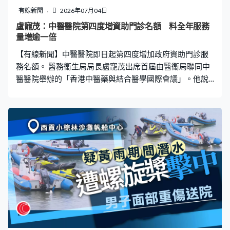
有線新聞
2026年07月04日
盧寵茂：中醫醫院第四度增資助門診名額 料全年服務
量增逾一倍
【有線新聞】中醫醫院即日起第四度增加政府資助門診服
務名額。 醫務衞生局局長盧寵茂出席首屆由醫衞局聯同中
醫醫院舉辦的「香港中醫藥與結合醫學國際會議」。他說
中醫醫院去年12月開張，首月已三度增加政府資助門診名
額。為回應市民需求，即日起再增加名額，預計全年總服
務量較原定計劃增加逾一倍。本月起亦會推出一系列專病
項目，首先開展中風後治療及下腰痛治療。