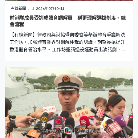
有線新聞
2026年07月04日
前港隊成員受訓成體育調解員 稱更理解選拔制度、總
會流程
【有線新聞】律政司與港協暨奧委會等舉辦體育爭議解決
工作坊，加強體育業界對調解仲裁的認識，期望長遠提升
香港體育管治水平。 工作坊邀請退役運動員出演話劇，模
擬解決體育爭議的過程。她們現實中亦習慣參加了調解員
培訓課程，現時是教練，也是準體育調解員。前空手道運
動員陳巧恩：「我們認識體育界的細節，例如選拔的制
度、總會的流程，如何去國際奧林匹克委員會、國際的體
育聯盟、亞洲聯盟、世界空手道其他聯盟，我們比一般調
解員更了解流程。」前壁球運動員陳浩鈴：「教練和調解
員的角色不會重疊，始終調解員是中立的角色。我們經過
一系列訓練和評核，很清楚調解員的定位在何處。」 律政
司推行體育爭議解決先導計劃至今近半年，成功調解首宗
個案，並收到不少查詢。律政司副司長張國鈞指，過往體
育紛爭依賴屬會協調和裁決，但可能產生更多問題帶到法