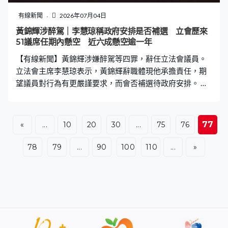
有線新聞
2026年07月04日
黃錦輝涉醉駕｜李慧琼稱政府安排是否補選 立會歷來
51議席任期內懸空 近六成懸空逾一年
【有線新聞】黃錦輝涉嫌醉駕等四罪，辭任立法會議員。
立法會主席李慧琼表示，黃錦輝辭職體現他承擔責任，期
望議員對行為有更嚴謹要求，而會否補選待政府安排。 黃
錦輝涉嫌醉駕，為造成社會和立法會困擾致歉，周五決定
辭任立法會議員。立法會主席李慧琼表示，事件在社會引
起很大討論，她在過去數日忙於處理事件，「黃教授辭職
77
«
...
10
20
30
...
75
76
體現他承擔責任，相信他的案件會依法依規在法院審理。
立法會議員每一位也知悉，社會對議員或公職人員有很高
78
79
...
90
100
110
...
»
期望，期望所有議員能汲取這次事件經驗、教訓，更謹慎
要求自己在工作方面盡職，亦更嚴謹要求自己行為。」 社
會關注黃錦輝議席何時安排補選，李慧琼說是否補選有待
政府安排。對上一位辭任立法會、加入特首政策組的黃元
山，議席曾懸空了三年至換屆，政府期間曾解釋，按實際
情況，在切實可行範圍考慮補選安排。 對上一次立法會補