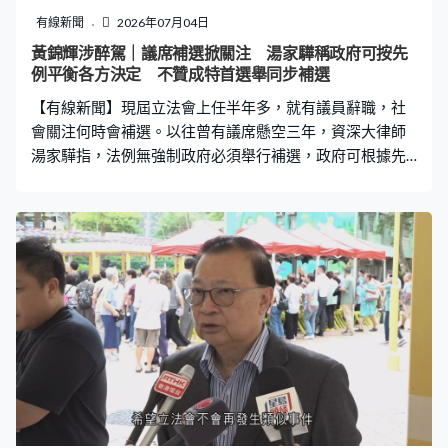
有線新聞
2026年07月04日
黃錦輝涉醉駕｜議席補選掀關注 湯家驊稱政府可按先
例平衡各方決定 不贊成特首選舉同步補選
【有線新聞】現屆立法會上任半年多，就有議員辭職，社
會關注何時會補選。以往曾有議席懸空三年，資深大律師
湯家驊指，法例無強制政府必須舉行補選，政府可根據先
例，平衡社會需要和財政再作決定。 立法會上一次補選是
2022年，當時填補4名選委會界別議員加入政府而出缺的
議席，黃錦輝就是透過該次補選，首次晉身立法會。根據
《立法會條例》列明，議員辭職後，立法會秘書處要在21
日內宣布議席懸空，選舉管理委員會必須安排舉行一項補
選。補選不可在立法會現屆任期結束前的4個月內，或立法
會解散的情況下舉行。 自第一屆立法會成立至今，未計黃
錦輝，共有51個議席於任期內懸空，當中30個議席懸空超
過一年，期間政府舉行了10場立法會補選，涉及20個議
席。對上一位辭任立法會議員加入特首政策組的黃元山，
其議席屬於選委會界別，懸空了三年直至換屆。 資深大律
師湯家驊認為已有先例，而法例亦沒有強制政府必須或何