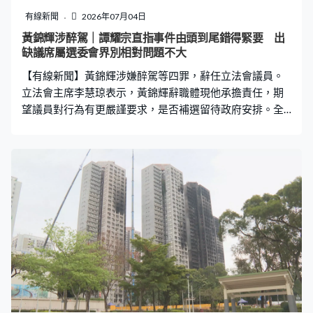
時舉行補選，「法例在這方面是無任何界限，這個很明顯
有線新聞
2026年07月04日
地就是，在立法當初的意圖是給最大空間特區政府，因應
黃錦輝涉醉駕｜譚耀宗直指事件由頭到尾錯得緊要 出
各種不同考慮作決定。在可以回應到公帑，應使則使的情
缺議席屬選委會界別相對問題不大
況之下，亦需要考慮到社會對於有沒有足夠立法會議員去
【有線新聞】黃錦輝涉嫌醉駕等四罪，辭任立法會議員。
進行審議法例的工作。」 至於多
立法會主席李慧琼表示，黃錦輝辭職體現他承擔責任，期
望議員對行為有更嚴謹要求，是否補選留待政府安排。全
國港澳研究會顧問譚耀宗說，出缺議席屬於選委會界別，
對議會運作影響不大。政府表示尊重黃錦輝的決定，會與
選舉管理委員會保持溝通，並按實際情況適時考慮補選安
排。 黃錦輝涉嫌醉駕，發生交通意外後沒有報案等4罪被
捕，周五辭任立法會議員。立法會主席李慧琼表示，事件
在社會引起很大討論，她在過去數日亦忙於處理事件，
「黃教授辭職體現他承擔責任，相信他的案件會依法依規
在法院審理。立法會議員每一位也知悉，社會對議員或公
職人員有很高期望，期望所有議員能汲取這次事件經驗、
教訓，更謹慎要求自己在工作方面盡職，亦更嚴謹要求自
己行為，至於補選待政府作具體安排。」 全國港澳研究會
顧問譚耀宗說，立法會總共有90位議員，黃錦輝的議席屬