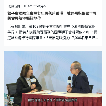
會，並聯同貿發局推廣品牌。謝展寰：「提高本地漁農產
有線新聞
2026年07月04日
品競爭力，亦增加漁農界朋友的收入，只要收入增加，才
獅子會國際年會隔廿年再落戶香港 林建岳指彰顯世界
能吸引更多年輕朋友入行，長遠方可帶動業界實現產量、
級會展航空樞紐地位
質量和產值提升。」 目前已有135個農場和水產養殖場取
【有線新聞】第108屆獅子會國際年會在亞洲國際博覽館
得認證資格，預期年底增至500個，零售和餐
舉行。 提供人道援助等服務的國際獅子會相隔約20年，再
選址香港舉行國際年會，5天展期吸引約17,000名來自世
界各地代表參加。旅發局是今屆年會支持機構之一，主席
林建岳說，年會第三度落戶香港，彰顯香港的世界級會展
航空樞紐地位，突顯亞洲國際都會魅力。旅發局特別推出
了一系列為與會者而設的行程、交通優惠、景點門票、商
場折扣等，鼓勵代表延長留港時間、增加消費，深入探索
香港文化、美食等，感受只在香港的旅遊魅力。