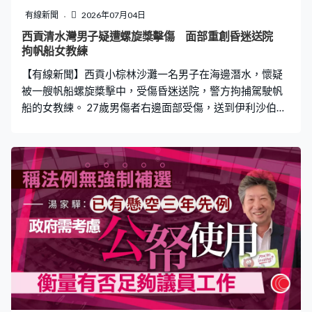
有線新聞
2026年07月04日
西貢清水灣男子疑遭螺旋槳擊傷 面部重創昏迷送院
拘帆船女教練
【有線新聞】西貢小棕林沙灘一名男子在海邊潛水，懷疑
被一艘帆船螺旋槳擊中，受傷昏迷送院，警方拘捕駕駛帆
船的女教練。 27歲男傷者右邊面部受傷，送到伊利沙伯醫
院救治。現場是清水灣小棕林沙灘一個帆船活動中心附
近，有潛水裝備放在岸邊斜坡，警方到場調查。事發於下
午3時許，黃雨警告生效期間。現場消息指受傷男子當時在
泳灘對開約15米海面潛水，被靠岸帆船螺旋槳擊中面部，
警方晚上拘捕駕駛帆船的44歲女教練，涉嫌危害他人海上
安全，正被扣留調查。