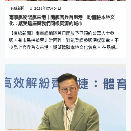
庭，調解可以避免各方將時間及金錢投入法律程序。張國
鈞：「只想一心一意訓練及比賽的運動員，不單在時間
有線新聞
2026年07月04日
上、精神上，或者財務負擔上承受不了，更會因為把爭議
南寧艦衡陽艦來港｜隨艦官兵首到港 盼體驗本地文
公開而成為社會焦點。法院裁決後，更可能會令與訟雙方
化：感受這座與我們同根同源的城市
關係破裂。要妥善處理這些糾紛、要避免這些副作用，我
【有線新聞】南寧艦編隊首日開放予已預約公眾人士參
們必須建立高效專業，及具公信力的體育爭議解決制度。
觀，有市民指搶票非常困難，對能登艦參觀深感榮幸。不
少艦上官兵首次來港，期望體驗本地文化氣息。 在昂船洲
軍營，大批公眾一早排隊等候，在海軍導賞員帶領下，登
上南寧艦與衡陽艦參觀。艦載火炮、直升機等平日於海上
作戰、護航，這天可讓公眾近距離「打卡」。徐先生：
「我們本身對軍事非常感興趣。小朋友沒有見過海軍軍艦
和直升機，正好是一個機會。除了學習軍艦知識，加強她
對香港和祖國生命的聯繫。」中二學生Jacky：「昨晚睡不
着，今日來到很興奮。雖然我們不是身在一個和平的年
代，但我們身在一個和平的國家。我們有一班軍人為我們
負重前行，有一句話『清澈的愛只為中國』，代表了我現
在的感情和感受。」Sampad Sen：「這是我們第一次來，
我們過去幾年都有嘗試，但都搶不到票。這次我們很幸