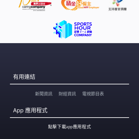
選是2022年，填補4名議員加入政府而出現的議席空缺，
黃錦輝就是透過是次補選首次晉身立法會。黃錦輝辭職
後，根據《立法會條例》列明，立法會秘書處，要在21日
內宣布議席懸空，選舉管理委員會必須安排舉行一項補
選。補選不可在立法會現屆任期結束前的4個月內，或立法
會解散的情況下舉行。自第一屆立法會成立至
有用連結
新聞資訊
財經資訊
電視節目表
App
應用程式
點擊下載app應用程式