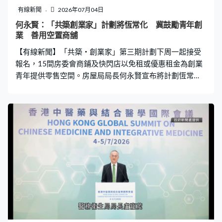
有線新聞
2026年07月04日
何永賢：「共築創業家」計劃將恆常化 冀鼓勵青年創
業 善用空置商舖
【有線新聞】「共築・創業家」第三期計劃下周一起接受
報名，15間房委會商鋪及快閃店以免租或優惠租金為創業
青年提供零售空間。房屋局局長何永賢宣布將計劃恆常
化，除了鼓勵青年創業，亦善用空置商舖。 房屋局局長何
永賢：「年輕人常常說，除了置業，他們亦渴望創業，我
們的商業設施似乎可以提供空間給他們，像栽培的場地
般。我們決定將計劃恆常化，房委會永遠都會有鋪位予創
業家，也希望我們商界的朋友考慮一下在項目中成功或成
功的元素，思考一下可否部份變成恆常的項目，永遠在你
們的商場舖位取一些空間出來。」