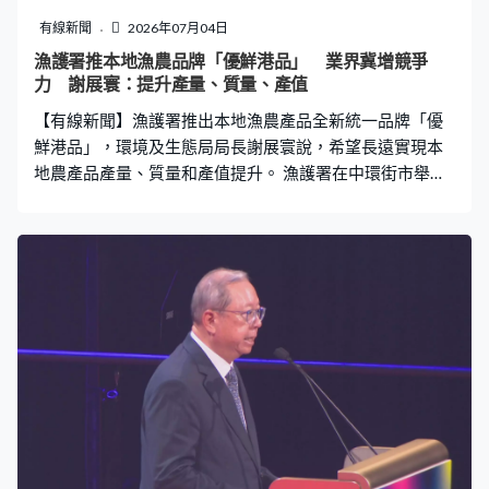
告、宏福苑後續處理方案等，未見納入19日業主大會議
有線新聞
2026年07月04日
程。大埔區議員羅曉楓認為，私人業權問題未必屬業主大
漁護署推本地漁農品牌「優鮮港品」 業界冀增競爭
會討論範圍，「作為物業管理公司，要遵守建築物管理條
力 謝展寰：提升產量、質量、產值
例，賦予權力範圍下可以處理的工作。其他事尤其牽涉私
【有線新聞】漁護署推出本地漁農產品全新統一品牌「優
人業權買賣，似乎超出正常屋苑管理公
鮮港品」，環境及生態局局長謝展寰說，希望長遠實現本
地農產品產量、質量和產值提升。 漁護署在中環街市舉行
品牌啟動禮，現場有攤位銷售和提供試食獲認證的「優鮮
港品」漁農產品。消費者用手機掃描包裝上的二維碼，就
可以在網上查詢出產農場或養殖場。生產過程要符合漁護
署要求，講求優質、安全、減碳，通過香港品質保證局認
證。 餐廳、酒店等都有供應，認證費用目前豁免，將來可
能會收取費用。漁產公司及酒家負責人陳詠楓：「過往其
他認證經驗其實一般都是合理費用，所以這不是擔心的問
題，反而如果透過資助，更多市民知道，更多消費者知
道，大家知道這是有信心保證的品牌，相信大家知道，會
令到我的產品有競爭力。」 環境及生態局局長謝展寰出席
品牌啟動禮，「優鮮港品」是《漁農業可持續發展藍圖》
其中一個重點項目，謝展寰說漁護署將參與內地漁業博覽