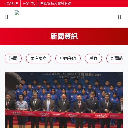
i-CABLE
HOY TV
有線寬頻及電訊服務
新聞資訊
返回
港聞
兩岸國際
中國在線
體育
新聞熱話
按輸入鍵開始搜尋