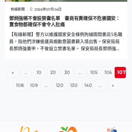
有線新聞
2026年07月16日
鄧炳強稱不會設禁書名單 書商有責確保不危害國安：
賣食物都確保不會令人肚痛
【有線新聞】警方以維護國家安全條例拘捕兩間書店5名職
員，指他們涉嫌偷運具煽動意圖書籍入境出售。保安局局
長鄧炳強重申，不會設立禁書名單。 保安局局長鄧炳強：
「我想再次強調，我們是針對書的內容，你的內容煽動他
人憎恨政府、司法機構，這就會違法。不是書名，不會一
本犯法的書，將書名改一個字就變成合法，不會的。你犯
107
«
...
10
20
30
...
105
106
法我便找證據拘捕你，沒有人可以用任何藉口做違法的行
為。我想說你如果作為賣書商，你有責任確保你售賣的書
108
109
...
120
130
140
...
»
不會危害國家安全。舉例你賣食物，你都確保你賣的食物
不會令人肚痛、不是毒藥，不會違法。」 接連有書店負責
人被捕，鄧炳強重申不要將整事件視為針對特定類型的店
舖，任何店舖售賣、展示物品，或者行為有煽動意圖的
話，執法機關都會採取行動。