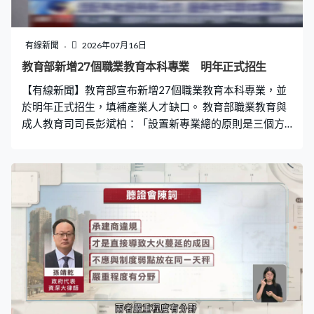
有線新聞
2026年07月16日
教育部新增27個職業教育本科專業 明年正式招生
【有線新聞】教育部宣布新增27個職業教育本科專業，並
於明年正式招生，填補產業人才缺口。 教育部職業教育與
成人教育司司長彭斌柏：「設置新專業總的原則是三個方
向：第一個服務國家戰略需求；第二個是服務未來產業，
填補產業技術迭代以後對新興崗位、新興技能人才的空
白；第三個是要服務民生。這一次我們設的職業本科專業
佔新設專業總數的66%，更多的是要滿足能夠在生產應用
場景解決複雜問題的技能人才需求。」 這次專業目錄增補
包括18個職業本科和9個高職專科專業，是緊貼國家「十
五五」規劃綱要和《教育發展「十五五」規劃》部署，錨
定高技能人才培養。重點增設一批數字經濟、低空經濟、
人工智能等14個專業大類。其中在低空經濟方面，新增了
「低空運輸工程技術」專業。此外綠色能源，以及托育養
老等民生急需領域，同樣增補了多個新專業，包括「旅居