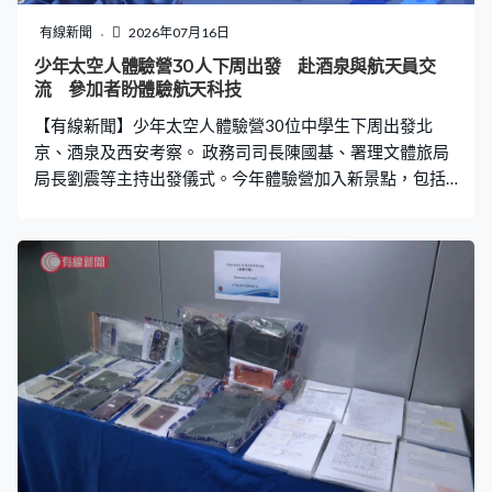
撞擊床欄。施暴一直持續到12時20分，該名老師未曾一刻
鬆手。 直至翌日，郭女士察覺兒子有異，不但情緒極度反
有線新聞
2026年07月16日
覆、黏人、無故嚎哭，狀態與平時判若兩人，於是向育嬰
少年太空人體驗營30人下周出發 赴酒泉與航天員交
園要求查看閉路電視，始揭發事件。當親眼目睹愛兒被折
流 參加者盼體驗航天科技
磨、無助掙扎了近半小時的慘狀，郭女士當場崩潰痛哭並
【有線新聞】少年太空人體驗營30位中學生下周出發北
即時報警。 施暴者僅被「
京、酒泉及西安考察。 政務司司長陳國基、署理文體旅局
局長劉震等主持出發儀式。今年體驗營加入新景點，包括
酒泉衛星發射中心及碎片監測與應用中心等，學員可與航
天員交流，並體驗太空失重訓練。 有學員期望透過體驗
營，為未來投身航天科研作準備。參加者陳籽熹：「我最
期待到哪裏參觀？就是酒泉發射中心。因為它見證了中國
航天事業很多第一，第一載人航天的火箭發射、最大的火
箭發射基地都是酒泉發射中心，希望透過體驗營用五感親
身體驗航天科技真實的一面。」參加者林睿聽：「小學三
年級有一次在太空館看到相關宣傳片段，參加者不單可參
觀火箭發射塔，也可穿着航天服。當時我不但覺得他們很
有型，參加體驗營已成為我的夢想。」