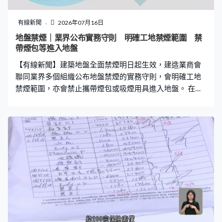
禍，是片面及有欠公允。 政府總結，現行制度依賴專業操
守，審核以抽樣為基礎，面對蓄意合謀、疏忽或隱瞞，難
有線新聞
2026年07月16日
以揭露違法行為及濫用等。孫靖乾指，承建商違規才是直
地盤禁煙｜業界公布實務守則 明確工地禁煙範圍 禁
接導致大火蔓延的成因，不應與制度弱點混淆和放在同一
帶煙包等進入地盤
天秤，兩者嚴重程度有分野。舉例有投訴和閉路電視片段
【有線新聞】建築地盤全面禁煙明日起生效，建造業商會
都見到工人吸煙，反映不是偶爾疏忽，而是長時
聯同業界多個組織公布地盤禁煙的實務守則，會明確工地
禁煙範圍，亦會禁止攜帶煙包或吸煙用具進入地盤。 在啟
德這個地盤已經貼出嚴禁吸煙的告示，有工人在工地外抽
煙。星期五起，建築地盤將列為法定禁煙區，違例吸煙定
額罰款3,000元。有工人認同做法，建築工人李先生：「其
實是會好一些，的確危險。我也看過數次起火，是否因為
煙頭我不知道，但的確有問題。」 建築工程總承建商及分
判商如無採取合理措施確保地盤禁煙，最高罰款40萬元。
建造業商會聯同業界組織公布禁煙實務指引，涵蓋建築地
盤、沒有明確工地界線的道路、渠務和斜坡工地、大廈、
商舖的裝修或維修工程。會透過平面圖或設置圍欄水馬界
定禁煙範圍。禁止工友攜帶香煙等進入地盤，建議按實際
環境在出入口安排地方存放吸煙用品。 建造業分包商聯會