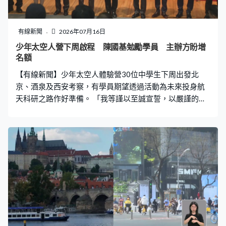
有線新聞
2026年07月16日
少年太空人營下周啟程 陳國基勉勵學員 主辦方盼增
名額
【有線新聞】少年太空人體驗營30位中學生下周出發北
京、酒泉及西安考察，有學員期望透過活動為未來投身航
天科研之路作好準備。 「我等謹以至誠宣誓，以嚴謹的學
習態度全力以赴。」這30位「小太空人」下周四將啟程到
北京、酒泉和西安參加少年太空人體驗營，考察衞星發射
中心，並體驗太空人訓練。有學員期望藉此為將來投身航
天科研打好基礎，參加者陳籽熹：「我最期待到哪裏參
觀？就是酒泉發射中心。因為它見證了中國航天事業很多
第一，第一載人航天的火箭發射、最大的火箭發射基地都
是酒泉發射中心。希望透過體驗營，用五感親身體驗航天
科技真實的一面。」參加者林睿聽：「可否結合物理機
械，嘗試在太空創造好像地球重力環境？這些好像是天馬
行空的想象。如果我可以投身醫學航天研究，對保障太空