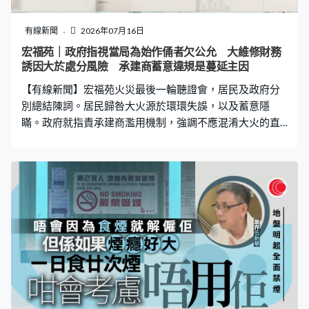
康養運營與管理」等。
有線新聞
2026年07月16日
宏福苑｜政府指視當局為始作俑者欠公允 大維修財務
誘因大於處分風險 承建商蓄意違規是蔓延主因
【有線新聞】宏福苑火災最後一輪聽證會，居民及政府分
別總結陳詞。居民歸咎大火源於環環失誤，以及蓄意隱
瞞。政府就指責承建商濫用機制，強調不應混淆大火的直
接成因與監管弱點，視政府為始作俑者有欠公允。 9名宏
福苑居民由大律師譚俊傑代表，他們指大火源於環環失
誤，同意部份涉事方誤導政府，但部門應有責任。例如房
屋局獨立審查組ICU沒有直接聯絡註冊檢驗人員吳躍，未能
發現他只是簽文件的「橡皮圖章」，巡查前預約通知，間
接令到承建商有機會將非阻燃棚網魚目混珠，認為必須改
為突擊檢查。他稱很多居民強忍悲痛作供出席每場聽證
會，但有證人只想推卸責任，期望委員會還原真相。 政府
代表資深大律師孫靖乾重申，一直開誠布公，配合調查，
31位證人先後作供13日，選擇迴避的人缺席聽證會而被忽
略，觀感上令政府變成始作俑者，亦有傳媒指政府釀成大