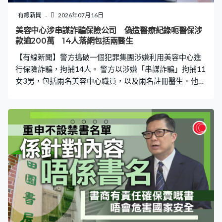
有線新聞
2026年07月16日
美容中心涉串謀詐騙保險公司 偽造醫療紀錄呃醫保涉
款逾200萬 14人落網包括兩醫生
【有線新聞】警方搗破一個犯罪集團涉嫌利用美容中心進
行保險詐騙，拘捕14人。 警方以涉嫌「串謀詐騙」拘捕11
女3男，包括兩名美容中心職員，以及兩名註冊醫生。他們
涉嫌去年10月至11月期間，串謀詐騙保險公司，涉及九宗
虛假醫療保險索償，涉款約11.4萬。警方又發現涉事美容
中心去年6月至今年4月，曾向多間保險公司提交約200宗
保險索償申請，涉及賠款金額超過200萬。商業罪案調查
科訛騙調查組高級督察劉兆寳：「調查發現，有保險從業
員會安排索償人到指定美容中心接受治療，之後美容中心
的醫生涉嫌簽發一些內容失實的醫療證明以及收據，訛稱
索償人因為醫療需要要接受手術，例如去疣、膿瘡引流等
手術。但警方發現他們實際上到美容院只是接受醫學美容
的治療，例如水光針注射、祛斑治療、電波拉皮等。」