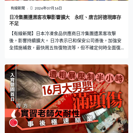
有線新聞
2026年07月16日
日冷集團遭黑客攻擊影響擴大 永旺、唐吉訶德現庫存
不足
【有線新聞】日本冷凍食品供應商日冷集團遭黑客攻擊
後，影響持續擴大。 日冷表示已和保安公司善後，加強安
全措施補救，最快周五恢復物流等，但不確定何時全面復
常。永旺和唐吉訶德等大型連鎖零售商面臨庫存不足，食
品公司江崎固力果亦表示，兩成雪糕存放在日冷倉庫，目
前會留意恢復進度，並考慮從其他倉庫補貨。