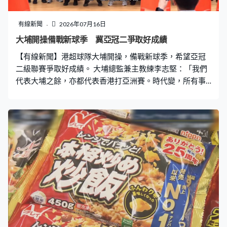
如水光針注射、祛斑治療、電波拉皮等。」 警方又發現涉
事美容中心去年6月至今年4月，曾向多間保險公司提交約
有線新聞
2026年07月16日
200宗保險索償，涉及賠款超過200萬。保險業聯會行政總
大埔開操備戰新球季 冀亞冠二爭取好成績
監劉佩玲引用數據指，去疣佔香港最常見十種手術第二、
【有線新聞】港超球隊大埔開操，備戰新球季，希望亞冠
三位，「這個比例其實世界罕見，即是香港人除疣的情況
二級聯賽爭取好成績。 大埔總監兼主教練李志堅：「我們
很嚴重，我們不排除像
代表大埔之餘，亦都代表香港打亞洲賽。時代變，所有事
情都在變，我們用現有的資源做好自己，打出我們的風
格。」 大埔前中後三線增兵，引入4位巴西及1位阿根廷外
援，提升競爭力。本地新球員有張憙延及陳凱柏，同時保
留不少上季主力。大埔上季奪得高級組銀牌及足總盃冠
軍，為了提升狀態，今個月下旬到泰國集訓，會與多支當
地球隊踢熱身賽。