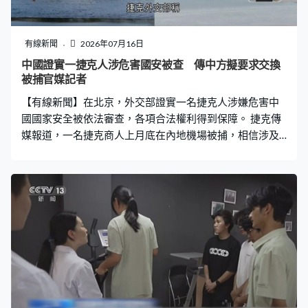
人健康非常有意義。」 政務司司長陳國基、署理文體旅局
局長劉震等主持出發儀式。政務司司長陳國基：「今年是
香港特區實踐航天夢想的歷史時刻。在國家大力支持下，
有線新聞
2026年07月16日
首位香港載荷專家黎家盈博士獲選參與神舟23號載人飛行
中國證實一捷克人涉危害國安被查 傳中方擬要求交換
任務，成為香港特區第一位航天員。」 為期九天的體驗營
被捕官媒記者
今年更加入新景點，學員可到西安航天推進技術研究院觀
【有線新聞】在北京，外交部證實一名捷克人涉嫌危害中
看火箭系統的生產設計及試驗過程。隨着今年出現
國國家安全被依法審查，各項合法權利得到保障。 捷克傳
媒報道，一名捷克商人上月底在內地機場被捕，相信涉及
間諜罪。捷克外交部稱，駐京人員跟他有領事接觸。報道
又指，中方可能要求捷克交換今年1月在布拉格被捕、譯音
姓楊的中國官媒記者，他涉嫌蒐集捷克政界人物的「黑材
料」。中方批評捷克以莫須有罪名拘捕記者，要求立即放
人，並切實保障其合法權益。