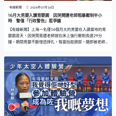
有線新聞
2026年07月16日
16月大男嬰入讀育嬰園 因哭鬧遭老師粗暴壓制半小
時 警僅「行政警告」惹爭議
【有線新聞】上海一名僅16個月大的男嬰在入讀當地的育
嬰園首天，因哭鬧竟遭老師按在床上強行壓制長達29分
鐘。期間男嬰不斷惶恐掙扎，每當抬起頭部，隨即被老師
按回床上，頭部因反覆猛烈碰撞木製床欄，導致大片紅腫
及傷痕。家長發現後報警求助，然而，當地警方僅對涉事
教師施以最輕級別的「行政警告」處罰，引起網民不滿。
16個月大男嬰首日入學 遭老師壓制29分鐘 據內媒報道，
事發於今年5月18日中午，郭女士將16個月大的兒子送往
育嬰園，至當天約中午11時50分，男嬰因剛到新環境不適
應，在午睡時間不停哭鬧。負責的陳姓女老師不但沒有進
行任何安撫，反而直接上手粗暴壓制。她將男嬰的雙手拉
過頭頂，並用自己的身體死死壓住男嬰的雙腿，令其完全
動彈不得。在整整29分鐘，男嬰在恐懼中不斷掙扎嘗試抬
頭，但每次都被該老師強行按回床上，導致頭部反覆猛烈