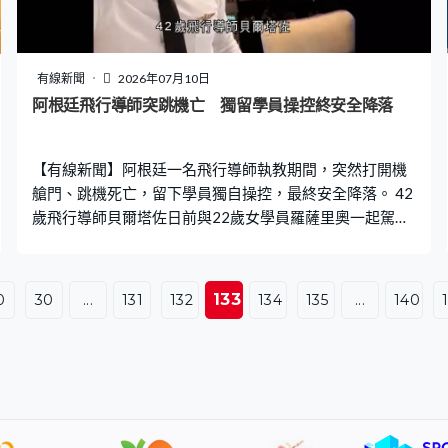
一套「曼徹斯特主義」的治理理念，透過地方分權主導經
濟發展，組織投資、引導產業、創造就業、推進房屋、交
通、能源基建和城鎮再生項目發展。他主張地方社會民主
主義，將私人投資引進公共服務，代表作是「蜜蜂網絡」
有線新聞
2026年07月10日
交通改革，將大曼徹特巴士及電車收歸政府控制，再交予
阿根廷飛行導師突跳機亡 獨留學員操控終安全降落
營運商特許經營，巴士車資獲得減半服務質素提升。 貝安
德主政9年，帶領曼徹斯特煥發生機，經濟增長跑贏英國其
【有線新聞】阿根廷一名飛行導師執教期間，突然打開機
他地方。他形象「貼地」，也敢於跟
艙門、跳機死亡，留下學員獨自操控，最終安全降落。 42
歲飛行導師貝爾塔佐日前與22歲女學員羅薩里奧一起駕駛
小型飛機，羅薩里奧憶述導師跟她說「妳知道該怎麼
做」。之後就解開安全帶，強行打開艙門，跳機身亡。羅
薩里奧隨即向飛行學校通報，並在航空交通指揮塔指導
133
0
30
...
131
132
134
135
...
140
下，安全降落。 擁有豐富飛行經驗的貝爾塔佐據報曾因心
理健康問題接受治療，事發當日亦曾指導另一名學員。