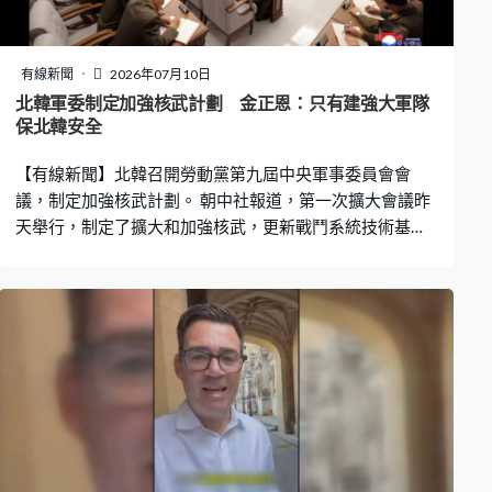
以不規則一點、大小聲，走位右手可以與平時不同，你可
以利用左右位置，你可以做大小聲的效果。」鄭希敏：
「是否即是畫面感？我平時（手臂）屈曲的位置不夠，在
有線新聞
2026年07月10日
高音的位置就容易卡住。」鄭建盈： 「去到高音部分的時
北韓軍委制定加強核武計劃 金正恩：只有建強大軍隊
候，手肘要保持角度去提升。如果收進來，聲線會卡住；
保北韓安全
手肘提起，聲線就能保持，和前面的位置一樣。」 演奏的
【有線新聞】北韓召開勞動黨第九屆中央軍事委員會會
時侯，咀嚼及消化樂曲的背景、起承轉合，會有助表
議，制定加強核武計劃。 朝中社報道，第一次擴大會議昨
天舉行，制定了擴大和加強核武，更新戰鬥系統技術基礎
設施及軍事基地現代化的計劃，亦討論提升偵察情報總局
軍事偵察的能力，推進海軍基地和造船廠建設等。領袖金
正恩稱只有建立能管控和遏制威脅的強大軍隊，才能保障
北韓安全及真正和平。他又簽署多份重大軍事措施的文
件。