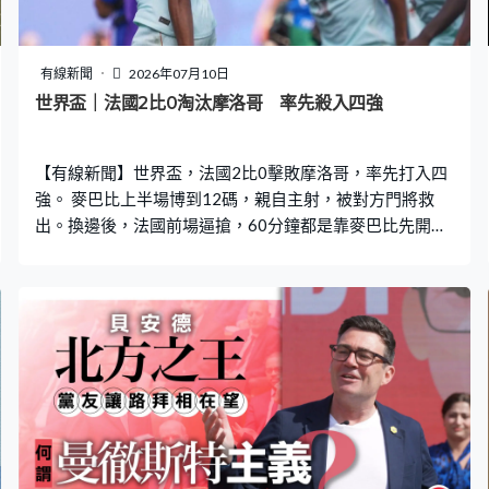
申請者，要求他們在七個工作天內遞交入息及資產申報
表，然後再約見並進行資產審查。約見當日須帶備相關證
明文件，通過審查後就進入揀樓程序。 居屋2025｜項目資
有線新聞
2026年07月10日
料 屋苑名稱 單位數目 單位面積 單位售價 平均呎價 預計關
世界盃｜法國2比0淘汰摩洛哥 率先殺入四強
鍵日期 啟德啟陽苑 1,840伙
【有線新聞】世界盃，法國2比0擊敗摩洛哥，率先打入四
強。 麥巴比上半場博到12碼，親自主射，被對方門將救
出。換邊後，法國前場逼搶，60分鐘都是靠麥巴比先開紀
錄。6分鐘後再交出助攻，奧斯文丹比利射成2比0。法國
連續三屆殺入四強，鬥西班牙和比利時的勝方。