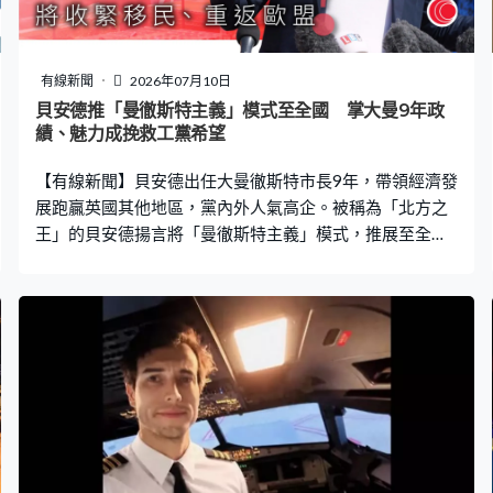
有線新聞
2026年07月10日
貝安德推「曼徹斯特主義」模式至全國 掌大曼9年政
績、魅力成挽救工黨希望
【有線新聞】貝安德出任大曼徹斯特市長9年，帶領經濟發
展跑贏英國其他地區，黨內外人氣高企。被稱為「北方之
王」的貝安德揚言將「曼徹斯特主義」模式，推展至全
國，向地方下放權力，主導政治和經濟發展。 貝安德：
「當前是轉變的時刻，我們有機會扭轉局勢，令英國恢復
運作。」貝安德得到工黨黨友辭職「讓路」，成功透過補
選晉身為下議院議員，最重要是得以「入閘」，邁向工黨
黨魁以至首相之位。 56歲的貝安德2001年首度當選大曼
徹斯特的國會議員，之後加入貝理雅及白高敦政府，當過
文化大臣和衛生大臣。2010年及2015年兩度挑戰工黨黨
魁，均失敗而回。他決定離開西敏寺政治中心，行另一條
路，回歸大曼徹斯特深耕，反而做出卓越成績。 貝安德有