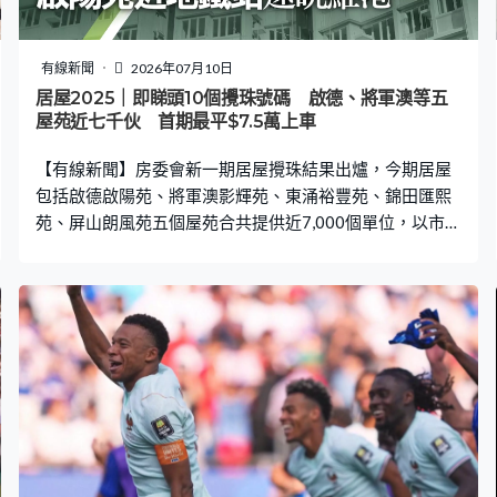
有線新聞
2026年07月10日
居屋2025｜即睇頭10個攪珠號碼 啟德、將軍澳等五
屋苑近七千伙 首期最平$7.5萬上車
【有線新聞】房委會新一期居屋攪珠結果出爐，今期居屋
包括啟德啟陽苑、將軍澳影輝苑、東涌裕豐苑、錦田匯熙
苑、屏山朗風苑五個屋苑合共提供近7,000個單位，以市價
七折發售，售價由150萬元起，最平首期7.5萬元即可上
樓，預料今年第四季揀樓，最快2027年7月落成。 居屋
2025｜攪珠結果 居屋2025｜項目資料 居屋2025｜申請日
期、方法 居屋2025｜申請資格 居屋2025｜入息限額及資
產限額 居屋2025｜申請費用 居屋2025｜付款方式 居屋
2025｜新措施 居屋2025｜申請注意事項 居屋2025｜揀樓
次序 居屋2025｜配額分配 居屋2025｜ 啟德、將軍澳等五
屋苑逾8千伙 首期最平$7.5萬上車 居屋2025｜攪珠結果
攪珠結果出爐，頭10個號碼分別是06、28、63、29、
81、16、22、60、18、89。房委會按揀樓次序個別通知