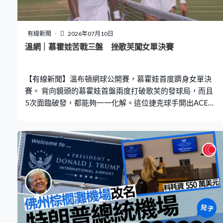
有線新聞
2026年07月10日
溫網｜慕霍娃苦戰三盤 挫歌芙闖女單決賽
【有線新聞】溫布頓網球公開賽，慕霍娃首度躋身女單決
賽。 背向鏡頭的慕霍娃首盤兩度打破歌芙的發球局，而且
5次面臨破發，都能夠一一化解。這位捷克球手開出ACE，
以6比2先拔頭籌。第二盤表現失準，第一發球得分率只有
43%，發球局4度失守，被世界第7的歌芙以6比1扳平。 經
歷對賽6連敗後，4月在斯圖加特成功打破宿命，世界第9
的慕霍娃再贏歌芙，第三盤鬥到決勝局，救回一個決勝
分，贏細分12比10。打了兩小時35分鐘，贏盤數2比1。