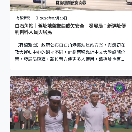
有線新聞
2026年07月10日
白石角站｜舊址地盤彎曲或欠安全 發展局：新選址便
利創科人員與居民
【有線新聞】政府公布白石角港鐵站建站方案，與最初在
教大運動中心的選址不同，計劃南移靠近中文大學設施位
置。發展局解釋，新位置方便更多人使用，舊選址也有難
以解決的技術問題。 發展局常任秘書長何珮玲：「我們覺
得那個位置真的適中，可以服務到科學園上班做創科的人
員，亦都可以服務到現在住宅地帶，甚至我們以後住宅發
展一些新的居民，這是第一，我們覺得在這個位置建站效
益是最大的。另一個考慮是技術原因，路政署同事也和港
鐵談過，因為看到教育大學，現在運動場的地盤比較彎
曲，換言之，如果真的在那處建站，列車和月台的距離部
分會比較闊，對乘客未必方便，甚至不太安全。」