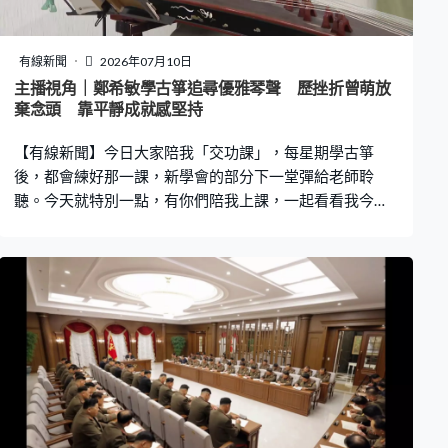
有線新聞
2026年07月10日
主播視角｜鄭希敏學古箏追尋優雅琴聲 歷挫折曾萌放
棄念頭 靠平靜成就感堅持
【有線新聞】今日大家陪我「交功課」，每星期學古箏
後，都會練好那一課，新學會的部分下一堂彈給老師聆
聽。今天就特別一點，有你們陪我上課，一起看看我今次
的功課如何。 古箏是中國傳統彈撥樂器，擁有超過兩千多
年歷史，現今常用的古箏大多為21弦，雙手配戴義甲彈
奏，右手主要負責彈撥，左手負責按弦。 記得小時候，看
見有人表演古箏，覺得琴聲優雅動聽，就這樣踏上古箏的
學習之路。作為業餘學生，沒有固定的練琴時間，但最重
要是每次彈奏時，都感到舒服自在。當然學習過程並非一
帆風順，例如剛才演奏的選段，就講述碼頭工人與颱風搏
鬥，但看我表情就知道有進步空間，不如聽聽老師認為欠
缺甚麼。 古箏老師鄭建盈：「先來到這裡。你『掃搖』的
時候，你可以留意，因為這個部份是說明打風的狀態，可