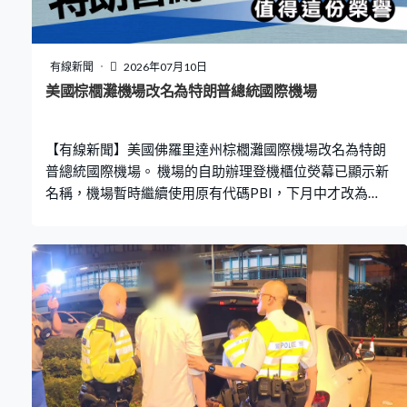
有線新聞
2026年07月10日
美國棕櫚灘機場改名為特朗普總統國際機場
【有線新聞】美國佛羅里達州棕櫚灘國際機場改名為特朗
普總統國際機場。 機場的自助辦理登機櫃位熒幕已顯示新
名稱，機場暫時繼續使用原有代碼PBI，下月中才改為
DJT。佛羅里達州州長德桑蒂斯3月簽署法案批准改名，預
計耗資高達550萬美元。特朗普兒子埃里克乘坐私人飛機
抵達機場，是機場改名後首架降落的航班，他說特朗普對
佛羅里達州和美國的貢獻無人能及，值得擁有這份榮譽，
自己作為兒子感到自豪。