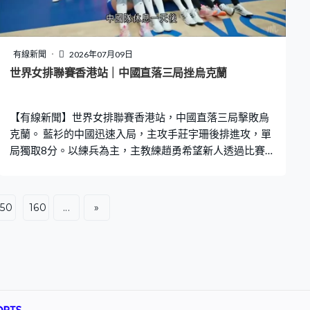
有線新聞
2026年07月09日
世界女排聯賽香港站｜中國直落三局挫烏克蘭
【有線新聞】世界女排聯賽香港站，中國直落三局擊敗烏
克蘭。 藍衫的中國迅速入局，主攻手莊宇珊後排進攻，單
局獨取8分。以練兵為主，主教練趙勇希望新人透過比賽提
升水平。全場取得10分、17歲的郭中楠中路得手，國家隊
首局贏25比18。 上場局數2比3不敵加拿大，穩定性有待
加強。中國第二局受壓，給了機會排名19的烏克蘭，米蘭
150
160
...
»
高打觸手出界，令中國落後12比17。但整體發揮始終較
好，攔網得分16對5，雙人攔網成功。世界第7的中國調整
後重新控制戰局，得分交給莊宇珊，貢獻最高18分，對方
兩人也攔不住，以25比22再下一城。 不單一班小師妹搶
鏡，28歲的王媛媛快攻得手，進帳第二高的16分。中國4
人得分雙位數，第三局由頭帶到尾，取得11分的唐欣「埋