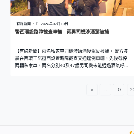
有線新聞
2026年07月10日
警西環設路障截查車輛 兩男司機涉酒駕被捕
【有線新聞】兩名私家車司機涉嫌酒後駕駛被捕。 警方凌
晨在西環干諾道西設置路障截查交通違例車輛，先後截停
兩輛私家車，兩名分別40及47歲男司機未能通過酒氣呼氣
測試，涉嫌飲酒後駕駛被捕。並拖去兩輛私家車扣留查
驗。
«
...
10
2