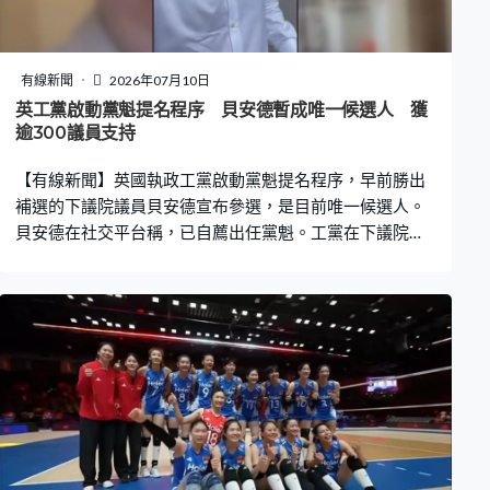
有線新聞
2026年07月10日
英工黨啟動黨魁提名程序 貝安德暫成唯一候選人 獲
逾300議員支持
【有線新聞】英國執政工黨啟動黨魁提名程序，早前勝出
補選的下議院議員貝安德宣布參選，是目前唯一候選人。
貝安德在社交平台稱，已自薦出任黨魁。工黨在下議院有
403席，他說在提名期首日已獲得322名議員支持，反映大
家有共同信念，認同英國需要新政治模式。工黨黨魁候選
人提名期下周三截止，候選人需獲至少81人支持，並得到
至少三個工黨附屬組織，包括兩個工會提名才能角逐黨
魁。若貝安德是唯一候選人並達到提名門檻，工黨下周五
將召開特別大會，宣布貝安德擔任新黨魁，之後將獲任命
為首相。