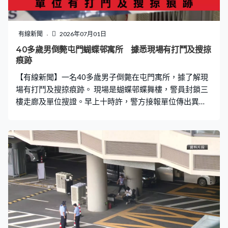
有線新聞
2026年07月01日
40多歲男倒斃屯門蝴蝶邨寓所 據悉現場有打鬥及搜掠
痕跡
【有線新聞】一名40多歲男子倒斃在屯門寓所，據了解現
場有打鬥及搜掠痕跡。 現場是蝴蝶邨蝶舞樓，警員封鎖三
樓走廊及單位搜證。早上十時許，警方接報單位傳出異
味。消防員到場破門入屋，發現一名男子倒卧洗手間外，
已經明顯死亡。據了解戶主獨居，警員發現單位地下有血
漬，同時有打鬥及搜掠痕跡，案件暫列屍體發現案處理。