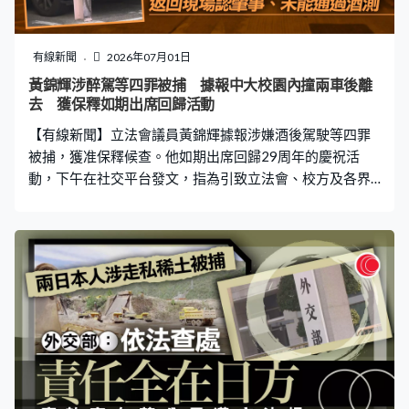
有線新聞
2026年07月01日
黃錦輝涉醉駕等四罪被捕 據報中大校園內撞兩車後離
去 獲保釋如期出席回歸活動
【有線新聞】立法會議員黃錦輝據報涉嫌酒後駕駛等四罪
被捕，獲准保釋候查。他如期出席回歸29周年的慶祝活
動，下午在社交平台發文，指為引致立法會、校方及各界
不便深表歉意，全面配合警方調查工作。 黃錦輝獲准保
釋，他早上如期出席回歸29周年升旗禮及酒會，中午離開
灣仔會展。事發現場是中文大學，星期一晚近11時，據報
同時是中大工程學院副院長的黃錦輝駕駛私家車返回宿
舍，撞到兩輛停泊的私家車。他隨後駛離現場，將車停泊
在其中一座樓外。 據了解，警員接到保安報案後到場，黃
錦輝返回現場，承認撞到其他車，他未能通過酒精呼氣測
試。他涉嫌酒後駕駛、不小心駕駛以及發生交通意外後沒
有停車和報案被拘捕。三輛車都有損毀，黃錦輝的私家車
就拖到去扣車中心扣留及檢查，案件由新界南總區交通部