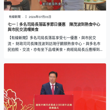
有線新聞
2026年07月01日
七一｜多名司局長落區享節日優惠 陳茂波到熟食中心
與市民交流嚐美食
【有線新聞】多名司局長落區享受七一優惠，與市民交
流。 財政司司長陳茂波到訪灣仔鵝頸熟食中心，與多名市
民拍照、交流，亦有坐下品嚐美食。商經局局長丘應樺到
快餐店吃小食；勞福局局長孫玉菡及財庫局局長許正宇則
分別在佐敦百貨公司及涼茶店消費；醫衞局局長盧寵茂與
副局長范婉雯享用港式小食；三名副司長卓永興、黃偉
綸、張國鈞一同在茶餐廳用膳。