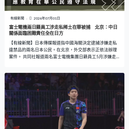
交通意外調查組跟進。
有線新聞
2026年07月01日
富士電機兩日籍員工涉走私稀土在華被捕 北京：中日
關係面臨困難責任全在日方
【有線新聞】日本傳媒報道指中國海關決定逮捕涉嫌走私
違禁品的兩名日本公民。在北京，外交部表示正依法辦理
案件。 共同社報道兩名富士電機集團日籍員工5月涉嫌走
私違禁品，在大連遭海關拘留後，6月中下旬被正式逮捕。
海關認為二人試圖把內置稀土磁鐵的電機等產品攜帶出
境，有意在境外取出稀土磁鐵。 在北京，外交部指主管部
門依法查處違法犯罪案件，日本應教育及提醒在華日本公
民和企業遵守中國法律法規，又稱當前中日關係面臨嚴重
困難，根源是日本政府涉台和軍事安全領域一系列錯誤言
行，責任完全在日方。