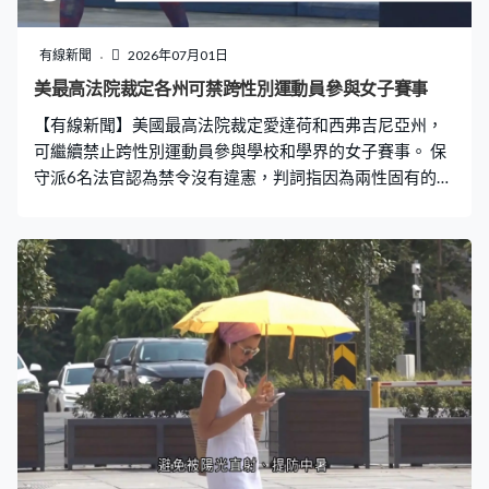
有線新聞
2026年07月01日
美最高法院裁定各州可禁跨性別運動員參與女子賽事
【有線新聞】美國最高法院裁定愛達荷和西弗吉尼亞州，
可繼續禁止跨性別運動員參與學校和學界的女子賽事。 保
守派6名法官認為禁令沒有違憲，判詞指因為兩性固有的生
理差異，而根據生理性別俱分賽事組別合理。9名大法官亦
一致同意，禁令未有違反禁止學校性別歧視的聯邦法例。
入稟的跨性別者強調只是想擁有和其他女性一樣的機會。