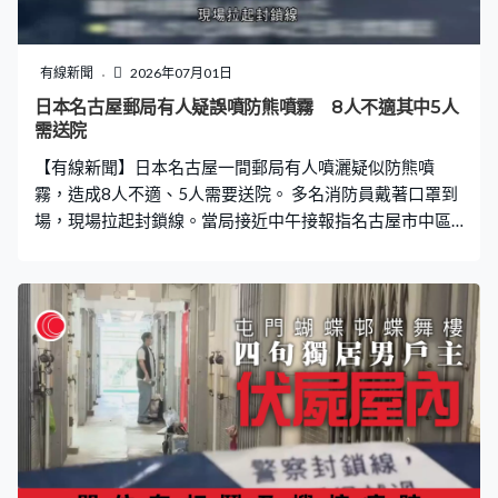
有線新聞
2026年07月01日
日本名古屋郵局有人疑誤噴防熊噴霧 8人不適其中5人
需送院
【有線新聞】日本名古屋一間郵局有人噴灑疑似防熊噴
霧，造成8人不適、5人需要送院。 多名消防員戴著口罩到
場，現場拉起封鎖線。當局接近中午接報指名古屋市中區
一間郵局內，散發出疑似防熊噴霧的氣味。郵局內有8人吸
入後，出現喉嚨痛等不適，5人需要送院。一名男子被帶走
問話，初步調查指他在郵局內誤噴隨身攜帶的防熊噴霧。