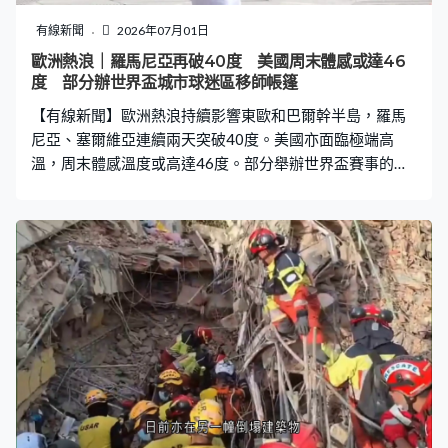
有線新聞
2026年07月01日
歐洲熱浪｜羅馬尼亞再破40度 美國周末體感或達46
度 部分辦世界盃城市球迷區移師帳篷
【有線新聞】歐洲熱浪持續影響東歐和巴爾幹半島，羅馬
尼亞、塞爾維亞連續兩天突破40度。美國亦面臨極端高
溫，周末體感溫度或高達46度。部分舉辦世界盃賽事的城
市，球迷活動要作出調整。 羅馬尼亞首都布加勒斯特，室
外溫度計連續兩天顯示氣溫高達攝氏43度。乘搭電車等交
通工具，不少乘客都帶備手扇，在沒有冷氣的悶熱環境，
有人選擇到公園的樹蔭下乘涼。 歐洲熱浪亦困擾巴爾幹半
島，塞爾維亞氣溫升至近40度。在首都貝爾格萊德，噴水
池成為消暑良伴，不過有居民稱相比寒風刺骨的冬天，更
加享受炎熱天氣。政府則提醒民眾要多喝水，避免被陽光
直射、提防中暑。 相隔一個大西洋的美國，逾1.2億人在極
端高溫預警下生活。正舉辦世界盃的城市，包括波士頓、
費城等，因應酷熱天氣調整球迷區開放時間，並移師至帳
篷內舉行。氣象部門指熱浪逐漸向東移動，持續影響至獨