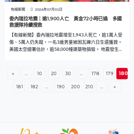
立日假期，周末氣溫最高近41度，體感溫度更高至46度。
鄰國加拿大的艾伯塔省，暴雨引發洪水氾濫，有瀑布旁的
有線新聞
2026年07月01日
郊遊徑被淹浸，要暫時關閉。預測薩斯喀徹溫省和馬尼托
委內瑞拉地震｜逾1,900人亡 黃金72小時已過 多國
巴省，未來數天有暴雨，部分地區湖泊和水庫水位或上升
救援隊持續搜救
近一米，警告可能會出現洪水。
【有線新聞】委內瑞拉地震增至1,943人死亡，逾1萬人受
傷、5萬人仍失蹤，一名3歲男童被困瓦礫六日生還獲救。
美國太空總署估計，逾58,000幢建築物損毀。 地震發生接
近一周，救援人員繼續在重災區拉瓜伊拉州尋找被困的人
和遇難者遺體。即使救人黃金72小時已經過去，仍然接連
傳出好消息。約旦救援人員在一幢倒塌建築物，救出一名
180
«
...
10
20
30
...
178
179
被困六天的3歲男童，他出現脫水但情況穩定，在現場接受
初步治理後轉送首都加拉加斯醫院。 厄瓜多爾和多米尼加
181
182
...
190
200
210
...
»
的搜救隊日前亦在另一幢倒塌建築物，救出被困瓦礫五天
的12歲少年，不過厄瓜多爾和美國的救援隊在一幢倒塌的
九層高大樓經過40多小時的拯救，因為再收不到被埋瓦礫
的媽媽和三名子女發出的回應決定停止行動。目前有3,600
多名來自51個國家和地區的救援人員在當地協助救援，當
局已接收超過70萬噸人道主義救援物資。 國會議長豪爾赫