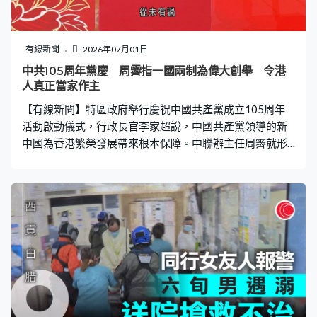
有線新聞
2026年07月01日
中共105周年黨慶 周霽指一國兩制為偉大創舉 令港
人真正當家作主
【有線新聞】特區政府舉行慶祝中國共產黨成立105周年
活動啟動儀式，行政長官李家超說，中國共產黨領導的新
中國為香港繁榮發展帶來根本保障。中聯辦主任周霽就形
容一國兩制是中國共產黨的偉大創舉，國家對香港有很高
期望。 慶祝中國共產黨成立105周年活動啟動儀式在會展
舉行。行政長官李家超致辭稱，中國共產黨領導的新中國
是香港長期繁榮穩定的強大後盾。李家超：「中國共產黨
領導的新中國，為香港繁榮發展帶來根本保障。在一國兩
制的偉大構想和成功實踐下，香港享有背靠祖國，聯通世
界的獨特優勢，在中國共產黨領導下，中央一直對香港關
心愛護、大力支持。」 中聯辦主任周霽就說，一國兩制是
中國共產黨的偉大創舉，令香港人民能真正當家作主，香
港舉辦一系列慶祝活動具有重大現實意義和深遠歷史意