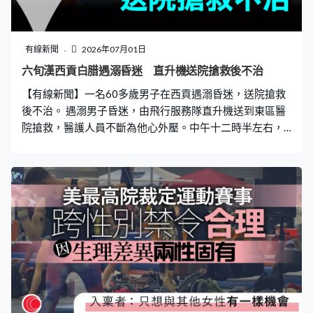
義。周霽：「一個國家、兩種制度在過往人類政治實踐中
從未有過，這充分彰顯中國共產黨巨大政治勇氣和寬廣的
政治胸懷。國家對香港有很高期待，香港大有可為、風光
有線新聞
2026年07月01日
無限，我們堅信由中央政府全力支持由李家超行政長官和
六旬漢西貢白腊遇溺昏迷 直升機送院搶救後不治
特區政府勇於擔當、開拓進取，由香港社會各界，努力同
【有線新聞】一名60多歲男子在西貢遇溺昏迷，送院搶救
心、團結奮進，香港一定能在融入和服務國家大局中實現
後不治。 遇溺男子昏迷，由飛行服務隊直升機送到東區醫
自身更好發展，更加繁榮穩定。」 特區政府之後
院搶救，醫護人員不斷為他心外壓。中午十二時半左右，
一名女子報警，朋友在白腊遇溺。消防船接報到場將他救
起，再交由直升機送院，意外原因有待調查。