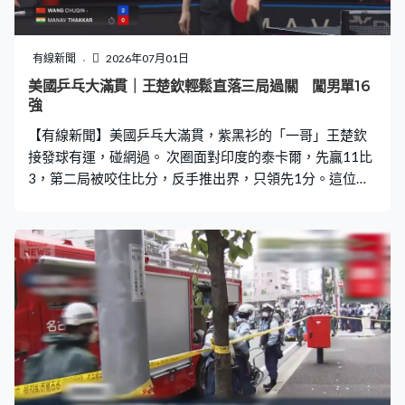
有線新聞
2026年07月01日
美國乒乓大滿貫｜王楚欽輕鬆直落三局過關 闖男單16
強
【有線新聞】美國乒乓大滿貫，紫黑衫的「一哥」王楚欽
接發球有運，碰網過。 次圈面對印度的泰卡爾，先贏11比
3，第二局被咬住比分，反手推出界，只領先1分。這位中
國球手隨即發力連取5分，以11比5再下一城，第三局最多
落後4分，都能追到。王楚欽贏11比9，直落三局過關。