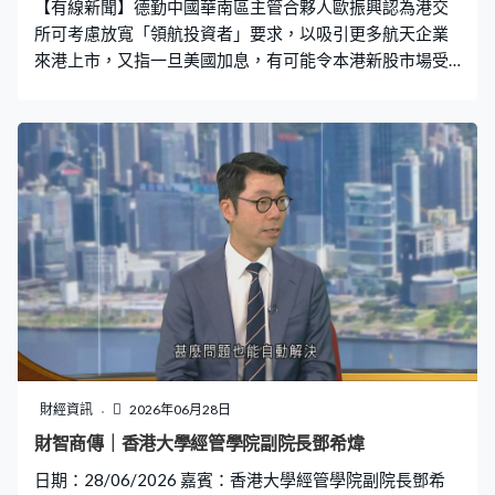
【有線新聞】德勤中國華南區主管合夥人歐振興認為港交
所可考慮放寬「領航投資者」要求，以吸引更多航天企業
來港上市，又指一旦美國加息，有可能令本港新股市場受
壓。 SpaceX上市掀起全球航天新股熱，今年的財政預算案
亦有提到港交所將檢視上市要求，便利航天企業來港集
資。德勤中國華南區主管合夥人歐振興接受本台《財智．
商傳》訪問時指，現行上市規則18C有關特專科技的章節
已接受航天股上市，但相關要求如能進一步放寬，相信有
助增加吸引力，「18C當中提到要有領航資深獨立投資
者，意思是站台、支持估值，但航天科技好專門，對此有
研究的基金或投資者並不多，可以優化的地方包括如何適
度放寬領航資深投資者的要求、範圍。」 展望下半年新股
市道，他認為一旦美國掉頭加息，本港資本市場難免受
壓，「有資金會返回美國認購一些固定收益產品或債券
等，亦會令香港整體流動性有壓力。如果第四季加息一些
巨型新股有機會因為市場估值、市場氣氛有些觀望態度，
財經資訊
2026年06月28日
亦有機會以時間換空間，即是延遲上市時間。」 本港新股
財智商傳｜香港大學經管學院副院長鄧希煒
認購反應過去一個月明顯回歸冷靜，不再動輒出現超購逾
日期：28/06/2026 嘉賓：香港大學經管學院副院長鄧希
9,000倍、甚至過萬倍的場面，市場注視是否與中證監的行