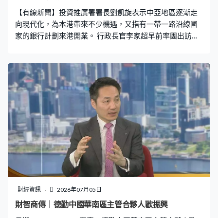
【有線新聞】投資推廣署署長劉凱旋表示中亞地區逐漸走
向現代化，為本港帶來不少機遇，又指有一帶一路沿線國
家的銀行計劃來港開業。 行政長官李家超早前率團出訪中
亞為本港探索當地商機，有份隨團出訪的投資推廣署署長
劉凱旋接受本台《財智．商傳》訪問時指，不少中亞地區
的國有企業正尋求私有化，相信可以為本港帶來機遇，
「去年已有礦產資源公司在哈蕯克來了香港的港交所上
市，今年亦會陸續見到有中亞公司，可能以前是國有平台
來港募集資金。他們亦會覺得與中國內地做生意，甚至與
其他地方做生意，可能因為貨幣等並非十分流通，為何不
在港做採購或業務平台？」 隨著中亞地區及一帶一路國家
與內地的生意往來愈見頻繁，劉凱旋指開始有一帶一路沿
線國家的銀行計劃在香港開業，署方會為它們提供協助，
「怎樣申請牌照？怎樣了解流程？怎樣租地方？怎樣與監
管機構合作和討論？我們最近也有不少這些項目，稍後陸
續你見到他們取得牌照，可能做代表處，可能進一步成為
財經資訊
2026年07月05日
正式分行，也會不斷有一些公布。」 投資推廣署近年為本
財智商傳｜德勤中國華南區主管合夥人歐振興
港引入不少海外及內地零售品牌，劉凱旋認為本港的國際