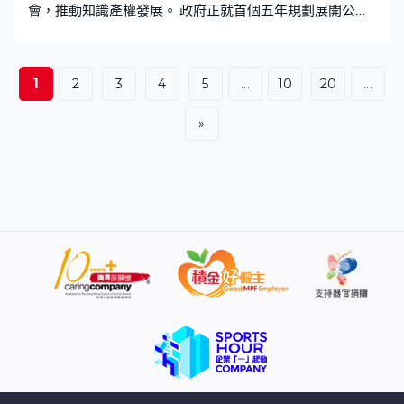
會，推動知識產權發展。 政府正就首個五年規劃展開公眾
諮詢，當中涵蓋金融經濟、產業發展，以及北都建設等六
大範疇。香港大學經管學院副院長鄧希煒接受本台《財
智．商傳》訪問時指，全球大部分國家或地區也會制定長
1
2
3
4
5
...
10
20
...
遠發展藍圖，與是否實行市場經濟，兩者並無牴觸。鄧希
煒：「一直以來我們覺得市場經濟已足夠，小政府大市
»
場，甚麼問題也能自動解決。其實我們積累了很多問題，
房屋、貧富懸殊、產業單一，年青人未必覺得今時今日香
港有發展空間。這些其實我們要正面面對，也要找出一個
長遠解決方案。」 五年規劃提出推動傳統產業與新型工業
融合發展，鄧希煒認為本港應該探討在產業上下游各個位
置中，可以扮演甚麼角色，又指新加坡的產業政策有些地
方值得本港參考。鄧希煒：「例如很著重研發對區內工業
的貢獻，相對較我們早開始著重大學的研發要轉移到市
場，製造到產品或貢獻到經濟，亦會重點支持某些新型產
業，譬如比較著重生命科技。」 推動知識產權IP發展方
面，他指本港雖然有相關政府部門，但主要負責保護知識
產權，發展及推動角色較少，建議本港設立委員會匯聚相