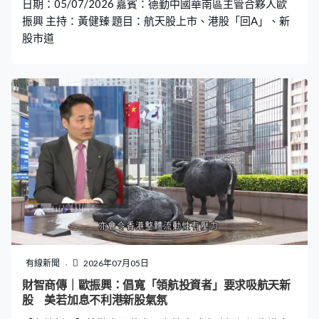
日期：05/07/2026 嘉賓：德勤中國華南區主管合夥人歐
化環境有助品牌測試市場反應，鋪路日後的發展路向，
振興 主持：黃健臻 題目：航天股上市、港股「回A」、新
「企業來到香港，除了看香港市場有這麼多旅客，下一步
股市道
有線新聞
2026年07月05日
財智商傳｜歐振興：倡寬「領航投資者」要求吸航天新
股 美若加息不利港新股氣氛