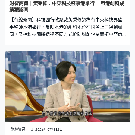
財智商傳｜黃秉修：中東科技盛事港舉行 證港創科成
績獲認同
【有線新聞】科技園行政總裁黃秉修認為有中東科技界盛
事移師本港舉行，反映本港的創科地位在國際上已得到認
同，又指科技園將透過不同方式協助科創企業開拓中亞商
機。 本港積極聯繫中東市場，當地科技界盛事LEAP East
今年首度衝出沙特，選址香港舉行。作為合作夥伴之一的
香港科技園公司，行政總裁黃秉修接受本台《財智．商
傳》訪問時指，活動移師本港舉辦，證明本港的創科實力
已得到國際認可，並同時有助業界發掘機遇，「據我們統
計，有數千人看過我們園區公司的展館和產品，當中有逾
1,500個商業配對討論，還有數千萬元生意潛在，還有上億
元可以討論的商業機會。」 除了開拓中東市場，他認為中
亞地區如哈薩克及烏茲別克同樣具備發展潛力，科技園會
透過不同方式協助兩地科企加強交流，「中亞地方香港企
業未必熟悉，我們需要打通渠道，幫助香港企業或當地企
業了解我們在文化方面、法治、法制方面、經濟活動方
面、採購方面，各個方面也要互相了解才行。」 協助內地
財經資訊
2026年07月12日