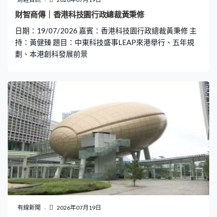
她又認為本港背靠祖國、聯通世界的角色，正好在吸納新
財智商傳｜香港科技園行政總裁黃秉修
興市場資金方面有獨特優勢，「一些海外客戶如想涉獵內
日期：19/07/2026 嘉賓：香港科技園行政總裁黃秉修 主
地市場，內地實在是一個很龐大的體系，他們要認識內地
持：黃健臻 題目：中東科技盛事LEAP來港舉行、五年規
希望有『盲公竹』帶領他們接觸內地市場，引進一些新
劃、本港創科發展前景
有線新聞
2026年07月19日