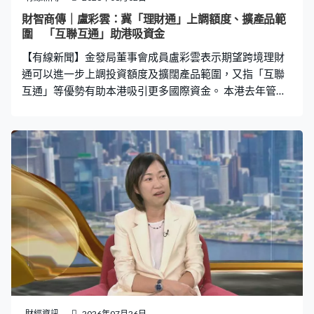
財智商傳｜盧彩雲：冀「理財通」上調額度、擴產品範
圍 「互聯互通」助港吸資金
【有線新聞】金發局董事會成員盧彩雲表示期望跨境理財
通可以進一步上調投資額度及擴闊產品範圍，又指「互聯
互通」等優勢有助本港吸引更多國際資金。 本港去年管理
的資產總值上升兩成至42萬億元，創歷史新高，更首度超
越瑞士成為全球最大跨境財富管理中心。香港金融發展局
董事會成員盧彩雲接受本台《財智．商傳》訪問時指出，
環球局勢動盪，更加突顯到本港的金融優勢，除了有完善
法律體系及監管制度，亦有成熟的資本市場，「就是（市
場）流通性非常大，香港是很重要的資本市場，近期新股
上市也相當活躍，最重要是背後有龐大的內地市場，透過
各項互聯互通制度能夠把資本市場活動帶來香港。」 本港
正與內地相關部門探討進一步完善跨境理財通，盧彩雲表
示業界期望投資產品範圍及額度可以進一步擴闊，「例如
香港專業投資者門檻是800萬港元，雖然（理財通）已將
門檻去到300萬元，但能否看齊本港專業投資者門檻水
平，讓更多資金過來，也可以有更多選擇。」 本港亦計劃
財經資訊
2026年07月26日