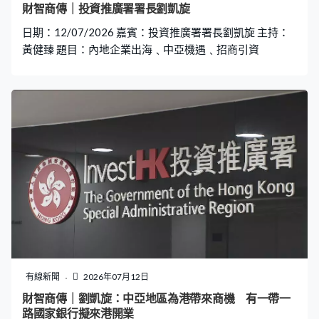
企業出海方面，黃秉修指科技園設有特定培訓計劃，讓有
財智商傳｜投資推廣署署長劉凱旋
意經由香港出海的科企參與，「當中介紹很多海外市場開
日期：12/07/2026 嘉賓：投資推廣署署長劉凱旋 主持：
展業務的一些關鍵問題，法律方面或打入不同市場的方法
黃健臻 題目：內地企業出海﹑中亞機遇﹑招商引資
會遇到甚麼問題，找員工、海外員工如
有線新聞
2026年07月12日
財智商傳｜劉凱旋：中亞地區為港帶來商機 有一帶一
路國家銀行擬來港開業