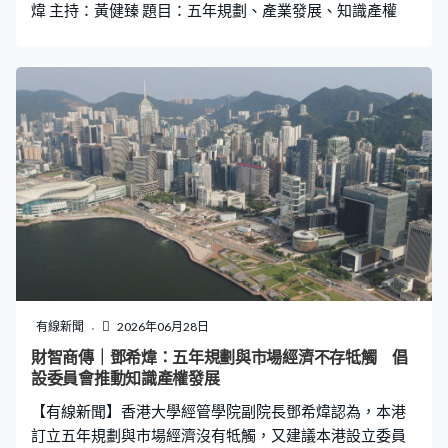
煒 主持：黃健臻 題目：五年規劃、產業發展、知識產權
動有關。歐振興：「我相信不可以將新股
有線新聞
2026年06月28日
財智商傳｜鄧希煒：五年規劃與市場經濟不存牴觸 倡
設委員會推動知識產權發展
【有線新聞】香港大學經管學院副院長鄧希煒認為，本港
訂立五年規劃與市場經濟沒有牴觸，又建議本港設立委員