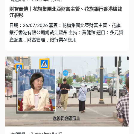
開拓更多「非股票」投資產品，盧彩雲指出機構投資者及
財智商傳｜花旗集團北亞財富主管、花旗銀行香港總裁
家族辦公室十分重視分散風險，多元產品正好符合他們的
江碧彤
需求，「業界非常歡迎最近例如固定收益板塊的發展，或
日期：26/07/2026 嘉賓：花旗集團北亞財富主管、花旗
未來在人民幣國際化會否有多一些人民幣產品
銀行香港有限公司總裁江碧彤 主持：黃健臻 題目：多元資
產配置﹑財富管理﹑銀行業AI應用