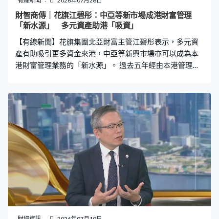
有線新聞
2026年07月26日
財智商傳｜花旗江碧彤：中亞等新市場成港財富管理
「新水源」 多元資產助港「吸資」
【有線新聞】花旗集團北亞財富主管江碧彤表示，多元資
產有助吸引更多資金來港，中亞等新興市場亦可以成為本
港財富管理業務的「新水源」。 過去五年經由本港管理的
資產規模有近六成來自非股票投資，反映本港一向由股市
主導的傳統已逐步改變。花旗集團北亞財富主管江碧彤接
受本台《財智．商傳》訪問時指，本港可考慮引入更多定
息﹑貨幣、另類投資等不同類型產品，以多元選項吸引更
多資金流入，「其實一個成熟市場、財富管理中心或是一
個國際金融中心，絕對不應該只有一個單一市場，深度和
闊度能讓我們長遠成為一個優秀被本地或海外投資者選擇
的市場。」 本港亦積極開拓中亞﹑中東及東盟等新興市
場，江碧彤認為這些市場可以成為本港財富管理業務的
「新水源」，「其實他們的需求非常明顯，包括資產配置
上，除了投資當地本地，可以走出去海外世界。第二方面
是除此以外如何可以分散風險，回報上可以分散比較穩定
的風險管理層面，加上地緣政治，如何令人安心一點。」
財經資訊
2026年07月19日