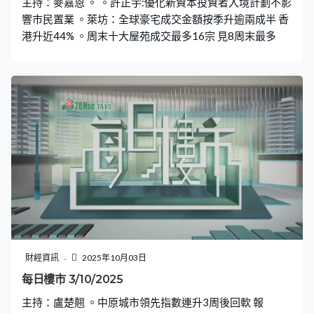
主持：麥嘉恩 。 。許正宇:優化新資本投資者入境計劃不影
響市民置業 。萊坊：全球豪宅成交金額按季升逾兩成半 香
港升近44% 。周末十大屋苑成交最多16宗 見8周末最多
財經資訊
2025年10月03日
每日樓市 3/10/2025
主持：盧楚翹 。中原城市領先指數連升3周後回軟 報