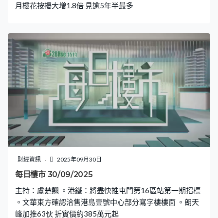
月樓花按揭大增1.8倍 見逾5年半最多
財經資訊
2025年09月30日
每日樓市 30/09/2025
主持：盧楚翹 。港鐵：將盡快推屯門第16區站第一期招標
。文華東方確認洽售港島壹號中心部分寫字樓樓面 。朗天
峰加推63伙 折實價約385萬元起