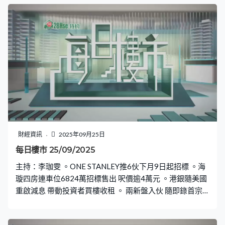
財經資訊
2025年09月25日
每日樓市 25/09/2025
主持：李珈雯 。ONE STANLEY推6伙下月9日起招標 。海
璇四房連車位6824萬招標售出 呎價逾4萬元 。港銀隨美國
重啟減息 帶動投資者買樓收租 。 兩新盤入伙 隨即錄首宗
租賃成交