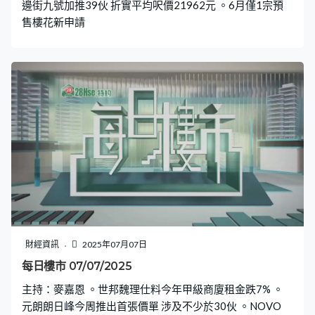
邊街九號加推39伙 折實平均呎價21962元 。6月僅1宗預
售樓花新申請
財經資訊
2025年07月07日
每日樓市 07/07/2025
主持：麥嘉恩 。世邦魏理仕料今年甲級商廈租金跌7% 。
元朗朗日峰今周推出首張價單 涉及不少於30伙 。NOVO