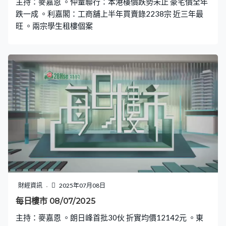
主持：麥嘉恩 。仲量聯行：本港樓價跌勢未止 豪宅價全年
跌一成 。利嘉閣：工商舖上半年買賣錄2238宗 近三年最
旺 。兩宗學生租樓個案
財經資訊
2025年07月08日
每日樓市 08/07/2025
主持：麥嘉恩 。朗日峰首批30伙 折實均價12142元 。東