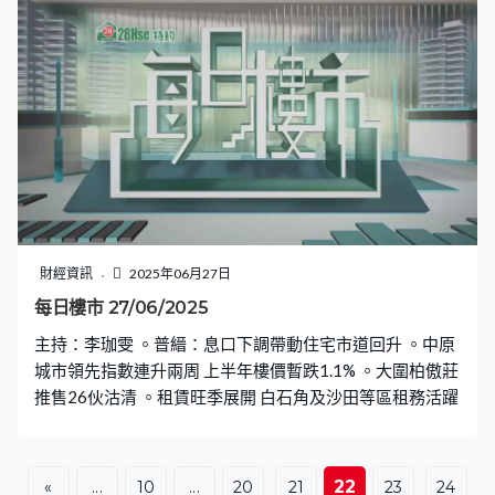
財經資訊
2025年06月27日
每日樓市 27/06/2025
主持：李珈雯 。普縉：息口下調帶動住宅市道回升 。中原
城市領先指數連升兩周 上半年樓價暫跌1.1% 。大圍柏傲莊
推售26伙沽清 。租賃旺季展開 白石角及沙田等區租務活躍
22
«
...
10
...
20
21
23
24