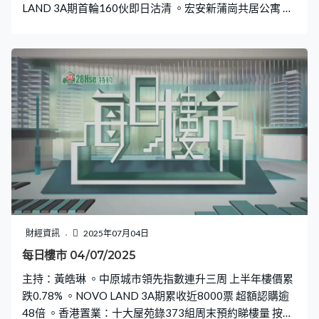
LAND 3A期首輪160伙即日沽清 。宏安新蒲崗共居公寓 首
批800個宿位全數租出
財經資訊
2025年07月04日
每日樓市 04/07/2025
主持：黃皓琳 。中原城市領先指數連升三周 上半年樓價累
跌0.78% 。NOVO LAND 3A期累收近8000票 超額認購逾
48倍 。香港置業：十大屋苑錄373組周末預約睇樓量 按周