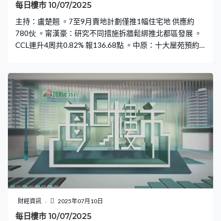
每日樓市 10/07/2025
主持：盧楚翹 。7至9月賣地計劃僅推1幅住宅地 供應約
780伙 。甯漢豪：研究不同措施拆牆鬆綁推北都區發展 。
CCL連升4周共0.82% 報136.68點 。中原：十大屋苑預約
睇樓量連續8周企穩400組以上
財經資訊
2025年07月10日
每日樓市 10/07/2025